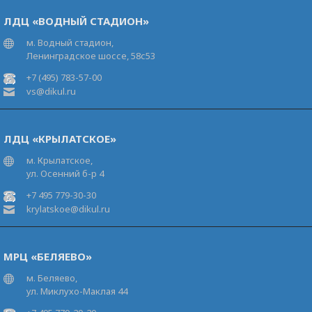
ЛДЦ «ВОДНЫЙ СТАДИОН»
м. Водный стадион,
Ленинградское шоссе, 58с53
+7 (495) 783-57-00
vs@dikul.ru
ЛДЦ «КРЫЛАТСКОЕ»
м. Крылатское,
ул. Осенний б-р 4
+7 495 779-30-30
krylatskoe@dikul.ru
МРЦ «БЕЛЯЕВО»
м. Беляево,
ул. Миклухо-Маклая 44