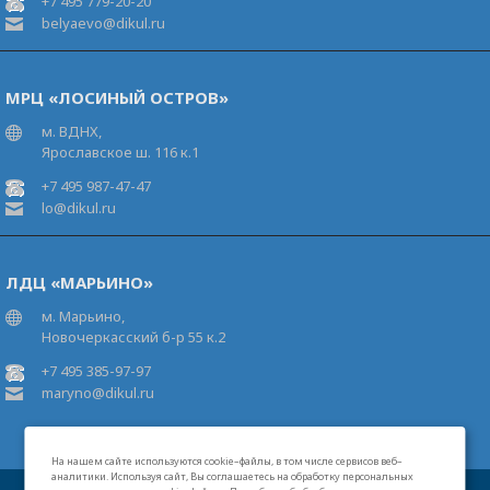
+7 495 779-20-20
belyaevo@dikul.ru
МРЦ «ЛОСИНЫЙ ОСТРОВ»
м. ВДНХ,
Ярославское ш. 116 к.1
+7 495 987-47-47
lo@dikul.ru
ЛДЦ «МАРЬИНО»
м. Марьино,
Новочеркасский б-р 55 к.2
+7 495 385-97-97
maryno@dikul.ru
На нашем сайте используются cookie–файлы, в том числе сервисов веб–
аналитики. Используя сайт, Вы соглашаетесь на обработку персональных