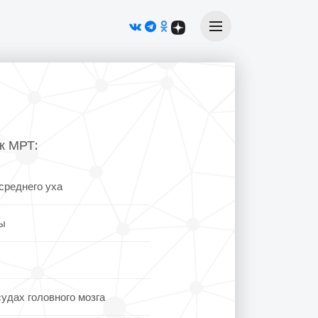
Меню
к МРТ:
среднего уха
ы
дах головного мозга