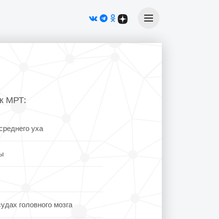
Меню
к МРТ:
среднего уха
ы
дах головного мозга