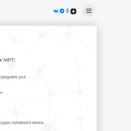
Меню
к МРТ:
среднего уха
ы
дах головного мозга