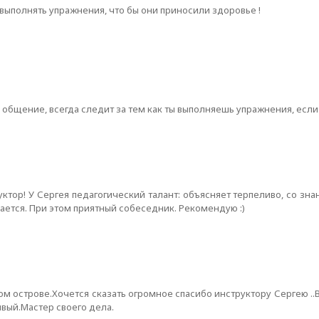
выполнять упражнения, что бы они приносили здоровье !
общение, всегда следит за тем как ты выполняешь упражнения, если х
ор! У Сергея педагогический талант: объясняет терпеливо, со знан
мается. При этом приятный собеседник. Рекомендую :)
м острове.Хочется сказать огромное спасибо инструктору Сергею ..
вый.Мастер своего дела.