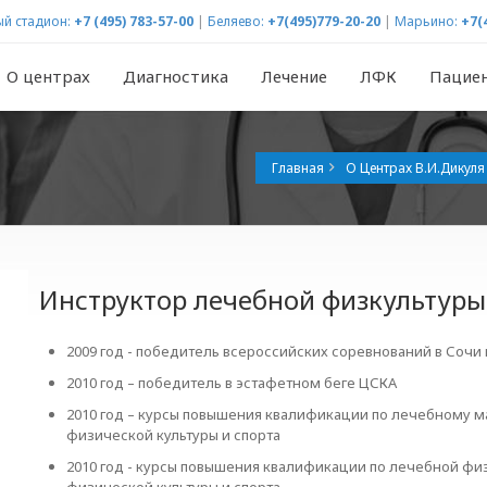
й стадион:
+7 (495) 783-57-00
|
Беляево:
+7(495)779-20-20
|
Марьино:
+7(
О центрах
Диагностика
Лечение
ЛФК
Пацие
Главная
О Центрах В.И.Дикуля
Инструктор лечебной физкультуры
2009 год - победитель всероссийских соревнований в Сочи 
2010 год – победитель в эстафетном беге ЦСКА
2010 год – курсы повышения квалификации по лечебному 
физической культуры и спорта
2010 год - курсы повышения квалификации по лечебной фи