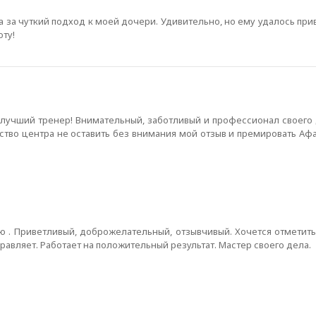
а за чуткий подход к моей дочери. Удивительно, но ему удалось пр
оту!
лучший тренер! Внимательный, заботливый и профессионал своего д
ство центра не оставить без внимания мой отзыв и премировать А
ею . Приветливый, доброжелательный, отзывчивый. Хочется отметит
равляет. Работает на положительный результат. Мастер своего дела.