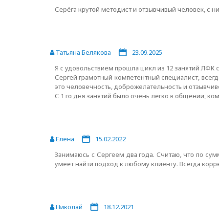
Серёга крутой методист и отзывчивый человек, с н
Татьяна Белякова
23.09.2025
Я с удовольствием прошла цикл из 12 занятий ЛФК с 
Сергей грамотный компетентный специалист, всегда
это человечность, доброжелательность и отзывчиво
С 1 го дня занятий было очень легко в общении, к
Елена
15.02.2022
Занимаюсь с Сергеем два года. Считаю, что по су
умеет найти подход к любому клиенту. Всегда корр
Николай
18.12.2021