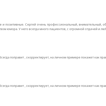
е и позитивные. Сергей очень профессиональный, внимательный, о
ом юмора. У него всегда много пациентов, с огромной отдачей и люб
сегда поправит , скорректирует, на личном примере покажет как пр
сегда поправит , скорректирует, на личном примере покажет как пр