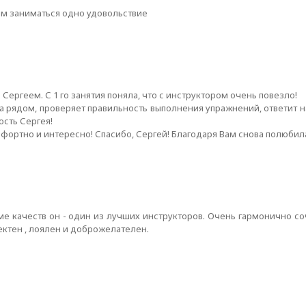
им заниматься одно удовольствие
Сергеем. С 1 го занятия поняла, что с инструктором очень повезло!
 рядом, проверяет правильность выполнения упражнений, ответит на
сть Сергея!
омфортно и интересно! Спасибо, Сергей! Благодаря Вам снова полюб
мме качеств он - один из лучших инструкторов. Очень гармонично с
ектен , лоялен и доброжелателен.