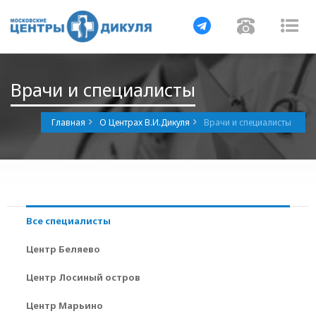
Навигация
Навигац
На
Врачи и специалисты
Главная
О Центрах В.И.Дикуля
Врачи и специалисты
Все специалисты
Центр Беляево
Центр Лосиный остров
Центр Марьино