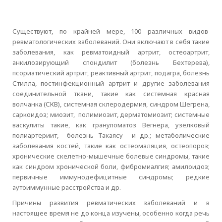
Существуют, по крайней мере, 100 различных видов
ревматологических заболеваний. Они включают в себя такие
заболевания, как ревматоидный артрит, остеоартрит,
анкилозирующий спондилит (болезнь Бехтерева),
псориатический артрит, реактивный артрит, подагра, болезнь
Стилла, постинфекционный артрит и другие заболевания
соединительной ткани, такие как системная красная
волчанка (СКВ), системная склеродермия, синдром Шегрена,
саркоидоз; миозит, полимиозит, дерматомиозит; системные
васкулиты такие, как грануломатоз Вегнера, узелковый
полиартериит, болезнь Такаясу и др.; метаболические
заболевания костей, такие как остеомаляция, остеопороз;
хронические скелетно-мышечные болевые синдромы, такие
как синдром хронической боли, фибромиалгия; амилоидоз;
первичные иммунодефицитные синдромы; редкие
аутоиммунные расстройства и др.
Причины развития ревматических заболеваний и в
настоящее время не до конца изучены, особенно когда речь