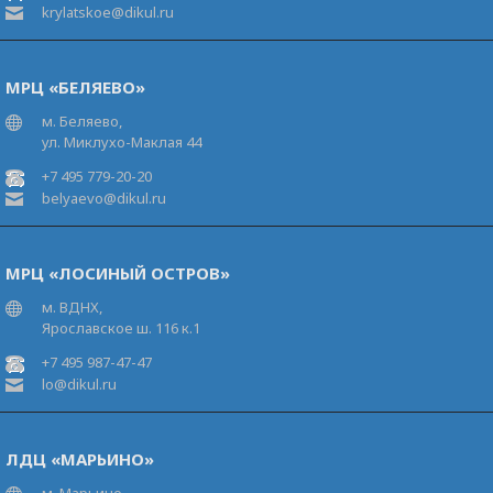
krylatskoe@dikul.ru
МРЦ «БЕЛЯЕВО»
м. Беляево,
ул. Миклухо-Маклая 44
+7 495 779-20-20
belyaevo@dikul.ru
МРЦ «ЛОСИНЫЙ ОСТРОВ»
м. ВДНХ,
Ярославское ш. 116 к.1
+7 495 987-47-47
lo@dikul.ru
ЛДЦ «МАРЬИНО»
м. Марьино,