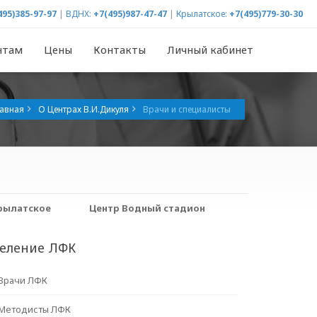
495)385-97-97
|
ВДНХ:
+7(495)987-47-47
|
Крылатское:
+7(495)779-30-30
нтам
Цены
Контакты
Личный кабинет
авная
О Центрах В.И.Дикуля
Врачи и специалисты
рылатское
Центр Водный стадион
еление ЛФК
Врачи ЛФК
Методисты ЛФК