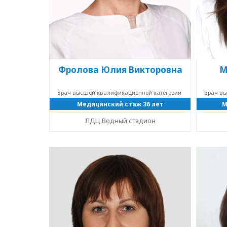
Фролова Юлия Викторовна
М
Врач высшей квалификационной категории
Врач в
Медицинский стаж 36 лет
М
ЛДЦ Водный стадион