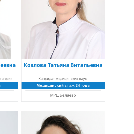
реевна
Козлова Татьяна Витальевна
тегории
Кандидат медицинских наук
т
Медицинский стаж 24 года
МРЦ Беляево