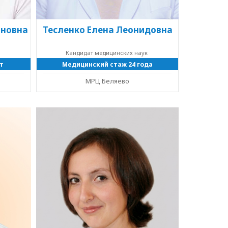
ановна
Тесленко Елена Леонидовна
к
Кандидат медицинских наук
т
Медицинский стаж 24 года
МРЦ Беляево