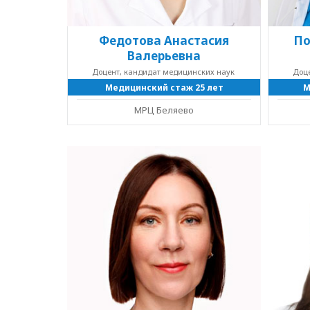
Федотова Анастасия
По
Валерьевна
Доцент, кандидат медицинских наук
Доце
Медицинский стаж 25 лет
М
МРЦ Беляево