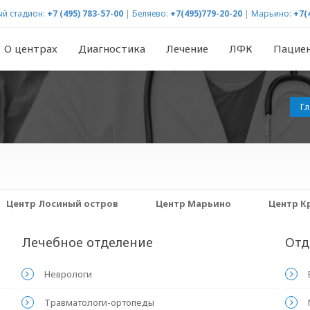
й стадион:
+7 (495) 783-57-00
|
Беляево:
+7(495)779-20-20
|
Марьино:
+7(
О центрах
Диагностика
Лечение
ЛФК
Пацие
Гл
Центр Лосиный остров
Центр Марьино
Центр К
Лечебное отделение
Отд
Неврологи
Травматологи-ортопеды