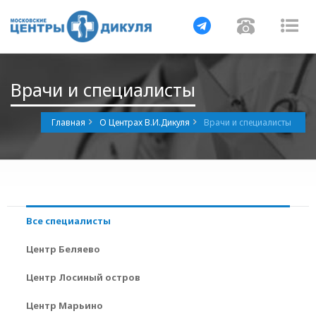
Навигация
Навигац
На
Врачи и специалисты
Главная
О Центрах В.И.Дикуля
Врачи и специалисты
Все специалисты
Центр Беляево
Центр Лосиный остров
Центр Марьино