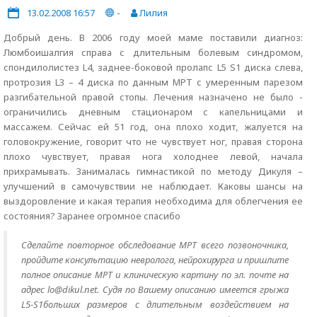
13.02.2008 16:57
-
Лилия
Добрый день. В 2006 году моей маме поставили диагноз:
Люмбоишалгия справа с длительным болевым синдромом,
спондилолистез L4, заднее-боковой пролапс L5 S1 диска слева,
протрозия L3 – 4 диска по данным МРТ с умеренным парезом
разгибательной правой стопы. Лечения назначено не было -
ограничились дневным стационаром с капельницами и
массажем. Сейчас ей 51 год, она плохо ходит, жалуется на
головокружение, говорит что не чувствует ног, правая сторона
плохо чувствует, правая нога холоднее левой, начала
прихрамывать. Занималась гимнастикой по методу Дикуля –
улучшений в самочувствии не наблюдает. Каковы шансы на
выздоровление и какая терапия необходима для облегчения ее
состояния? Заранее огромное спасибо
Сделайте повторное обследование МРТ всего позвоночника,
пройдите консультацию невролога, нейрохирурга и пришлите
полное описание МРТ и клиническую картину по эл. почте на
адрес lo@dikul.net. Судя по Вашему описанию имеется грыжа
L5-S1больших размеров с длительным воздействием на