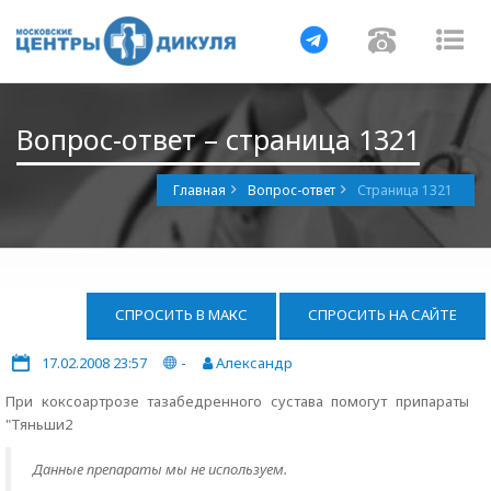
Навигация
Навигац
На
Вопрос-ответ – страница 1321
Главная
Вопрос-ответ
Страница 1321
СПРОСИТЬ В МАКС
СПРОСИТЬ НА САЙТЕ
17.02.2008 23:57
-
Александр
При коксоартрозе тазабедренного сустава помогут припараты
"Тяньши2
Данные препараты мы не используем.