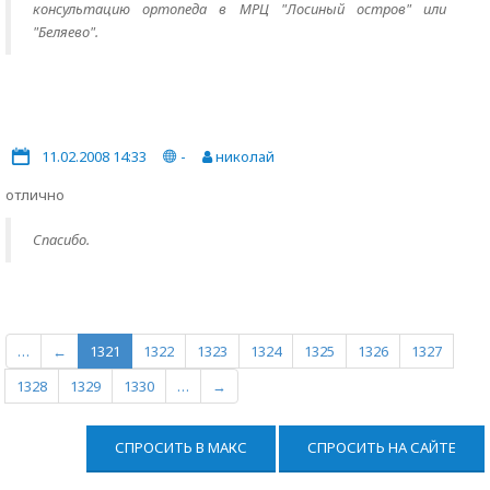
консультацию ортопеда в МРЦ "Лосиный остров" или
"Беляево".
11.02.2008 14:33
-
николай
отлично
Спасибо.
…
←
1321
1322
1323
1324
1325
1326
1327
1328
1329
1330
…
→
СПРОСИТЬ В МАКС
СПРОСИТЬ НА САЙТЕ