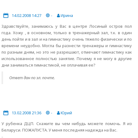
14.02.2008 14:27
-
Ирина
Здравствуйте, занимаюсь у Вас в центре Лосиный остров пол
года. Хожу , в основном, только в тренажерный зал, т.к. в один
день пойти и в зал и на гимнастику очень тяжело физически и по
времени неудобно. Могла бы разнести тренажеры и гимнастику
по разным дням, но это не разрешают, отмечают гимнастику как
использованное полностью занятие. Почему я не могу в другие
дни заниматься гимнастикой, не оплачивая ее?
Ответ дан по эл. почте.
13.02.2008 21:36
-
Юрий
У рубенка ДЦП. Скажите вы чем нибудь можете помочь. Я из
Беларуси. ПОЖАЛУСТА. У меня последняя надежда на Вас.