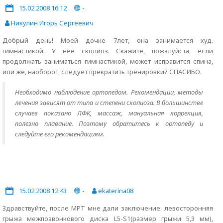
15.02.2008 16:12
-
Никулин Игорь Сергеевич
Добрый день! Моей дочке 7лет, она занимается худ.
гимнастикой. У нее сколиоз. Скажите, пожалуйста, если
продолжать заниматься гимнастикой, может исправится спина,
или же, наоборот, следует прекратить тренировки? СПАСИБО.
Необходимо наблюдение ортопедом. Рекомендации, методы
лечения зависят от типа и степени сколиоза. В большинстве
случаев показано ЛФК, массаж, мануальная коррекция,
полезно плавание. Поэтому обратитесь к ортопеду и
следуйте его рекомендациям.
15.02.2008 12:43
-
ekaterina08
Здравствуйте, после МРТ мне дали заключение: левосторонняя
грыжа межпозвонкового диска L5-S1(размер грыжи 5,3 мм),