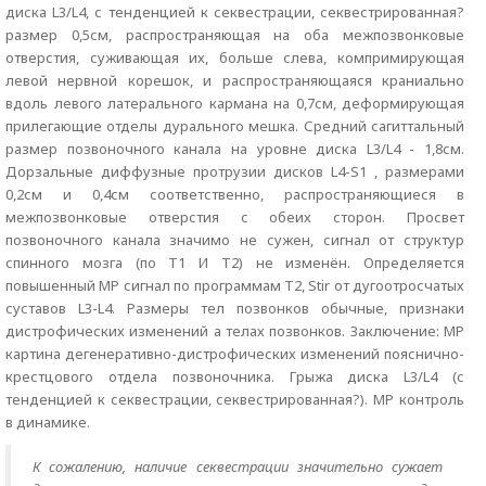
диска L3/L4, с тенденцией к секвестрации, секвестрированная?
размер 0,5см, распространяющая на оба межпозвонковые
отверстия, суживающая их, больше слева, компримирующая
левой нервной корешок, и распространяющаяся краниально
вдоль левого латерального кармана на 0,7см, деформирующая
прилегающие отделы дурального мешка. Средний сагиттальный
размер позвоночного канала на уровне диска L3/L4 - 1,8см.
Дорзальные диффузные протрузии дисков L4-S1 , размерами
0,2см и 0,4см соответственно, распространяющиеся в
межпозвонковые отверстия с обеих сторон. Просвет
позвоночного канала значимо не сужен, сигнал от структур
спинного мозга (по Т1 И Т2) не изменён. Определяется
повышенный МР сигнал по программам Т2, Stir от дугоотросчатых
суставов L3-L4. Размеры тел позвонков обычные, признаки
дистрофических изменений а телах позвонков. Заключение: МР
картина дегенеративно-дистрофических изменений пояснично-
крестцового отдела позвоночника. Грыжа диска L3/L4 (с
тенденцией к секвестрации, секвестрированная?). МР контроль
в динамике.
К сожалению, наличие секвестрации значительно сужает