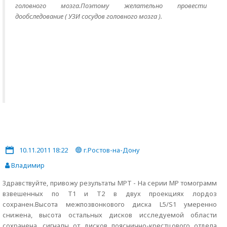
головного мозга.Поэтому желательно провести
дообследование ( УЗИ сосудов головного мозга ).
10.11.2011 18:22
г.Ростов-на-Дону
Владимир
Здравствуйте, привожу результаты МРТ - На серии МР томограмм
взвешенных по Т1 и Т2 в двух проекциях лордоз
сохранен.Высота межпозвонкового диска L5/S1 умеренно
снижена, высота остальных дисков исследуемой области
сохранена, сигналы от дисков пояснично-крестцового отдела