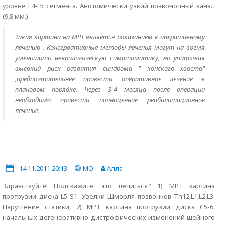
уровне L4-L5 сегмента. Анотомически узкий позвоночный канал
(9,8 мм.).
Такая картина на МРТ является показанием к оперативному
лечению . Консервативные методы лечения могут на время
уменьшить неврологическую симптоматику, но учитывая
высокий риск развития синдрома " конского хвоста"
,предпочтительнее провести оперативное лечение в
плановом порядке. Через 3-4 месяца после операции
необходимо провести полноценное реабилитационное
лечение.
14.11.2011 20:13
МО
Алла
Здравствуйте! Подскажите, это лечиться? 1) МРТ картина
протрузии диска L5-S1. Узелки Шморля позвонков Th12,L1,L2,L3.
Нарушение статики; 2) МРТ картина протрузии диска C5-6,
начальных дегенеративно-дистрофических изменений шейного