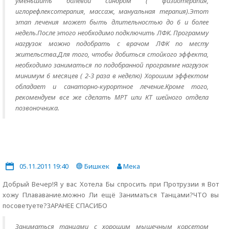
уменьшить болевой синдром ( физиотерапия,
иглорефлексотерапия, массаж, мануальная терапия).Этот
этап лечения может быть длительностью до 6 и более
недель.После этого необходимо подключить ЛФК. Программу
нагрузок можно подобрать с врачом ЛФК по месту
жительства.Для того, чтобы добиться стойкого эффекта,
необходимо заниматься по подобранной программе нагрузок
минимум 6 месяцев ( 2-3 раза в неделю) Хорошим эффектом
обладает и санаторно-курортное лечение.Кроме того,
рекомендуем все же сделать МРТ или КТ шейного отдела
позвоночника.
05.11.2011 19:40
Бишкек
Мека
Добрый Вечер!Я у вас Хотела Бы спросить при Протрузии я Вот
хожу Плававание.можно Ли ещё Заниматься Танцами?ЧТО вы
посоветуете?ЗАРАНЕЕ СПАСИБО
Заниматься танцами с хорошим мышечным корсетом