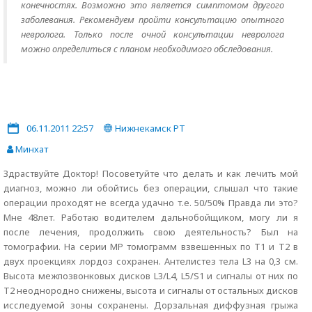
конечностях. Возможно это является симптомом другого
заболевания. Рекомендуем пройти консультацию опытного
невролога. Только после очной консультации невролога
можно определиться с планом необходимого обследования.
06.11.2011 22:57
Нижнекамск РТ
Минхат
Здраствуйте Доктор! Посоветуйте что делать и как лечить мой
диагноз, можно ли обойтись без операции, слышал что такие
операции проходят не всегда удачно т.е. 50/50% Правда ли это?
Мне 48лет. Работаю водителем дальнобойщиком, могу ли я
после лечения, продолжить свою деятельность? Был на
томографии. На серии MP томограмм взвешенных по Т1 и Т2 в
двух проекциях лордоз сохранен. Антелистез тела L3 на 0,3 см.
Высота межпозвонковых дисков L3/L4, L5/S1 и сигналы от них по
T2 неоднородно снижены, высота и сигналы от остальных дисков
исследуемой зоны сохранены. Дорзальная диффузная грыжа