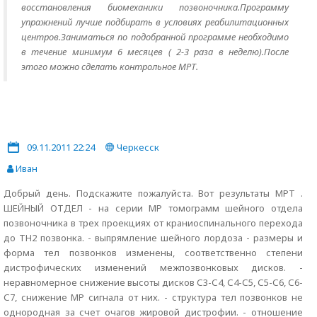
восстановления биомеханики позвоночника.Программу
упражнений лучше подбирать в условиях реабилитационных
центров.Заниматься по подобранной программе необходимо
в течение минимум 6 месяцев ( 2-3 раза в неделю).После
этого можно сделать контрольное МРТ.
09.11.2011 22:24
Черкесск
Иван
Добрый день. Подскажите пожалуйста. Вот результаты МРТ .
ШЕЙНЫЙ ОТДЕЛ - на серии МР томограмм шейного отдела
позвоночника в трех проекциях от краниоспинального перехода
до ТН2 позвонка. - выпрямление шейного лордоза - размеры и
форма тел позвонков изменены, соответственно степени
дистрофических изменений межпозвонковых дисков. -
неравномерное снижение высоты дисков С3-С4, С4-С5, С5-С6, С6-
С7, снижение МР сигнала от них. - структура тел позвонков не
однородная за счет очагов жировой дистрофии. - отношение