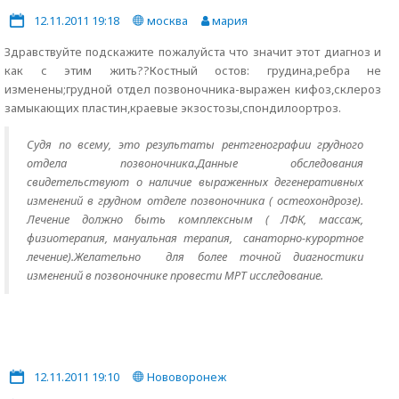
12.11.2011 19:18
москва
мария
Здравствуйте подскажите пожалуйста что значит этот диагноз и
как с этим жить??Костный остов: грудина,ребра не
изменены;грудной отдел позвоночника-выражен кифоз,склероз
замыкающих пластин,краевые экзостозы,спондилоортроз.
Судя по всему, это результаты рентгенографии грудного
отдела позвоночника.Данные обследования
свидетельствуют о наличие выраженных дегенеративных
изменений в грудном отделе позвоночника ( остеохондрозе).
Лечение должно быть комплексным ( ЛФК, массаж,
физиотерапия, мануальная терапия, санаторно-курортное
лечение).Желательно для более точной диагностики
изменений в позвоночнике провести МРТ исследование.
12.11.2011 19:10
Нововоронеж