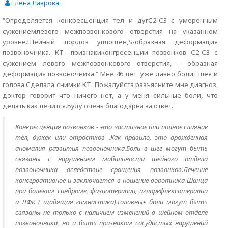
Елена Лаврова
"Определяется конкресценция тел и дугС2-С3 с умеренным
сужениемлевого межпозвонкового отверстия на указанном
уровне.Шейный лордоз уплощён,S-образная деформация
позвоночника. КТ- признакиконгресенции позвонков С2-С3 с
сужением левого межпозвонкового отверстия, - образная
деформация позвоночника." Мне 46 лет, уже давно болит шея и
голова.Сделала снимки КТ. Пожалуйста разъясните мне диагноз,
доктор говорит что ничего нет, а у меня сильные боли, что
делать,как лечится.Буду очень благодарна за ответ.
Конкресценция позвонков - это частичное или полное слияние
тел, дужек или отростков .Как правило, это врожденная
аномалия развития позвоночника.Боли в шее могут быть
связаны с нарушением мобильности шейного отдела
позвоночника вследствие сращения позвонков.Лечение
консервативное и заключается в ношение воротника Шанца
при болевом синдроме, физиотерапии, иглорефлексотерапии
и ЛФК ( щадящая гимнастика).Головные боли могут быть
связаны не только с наличием изменений в шейном отделе
позвоночника, но и быть признаком сосудистых нарушений