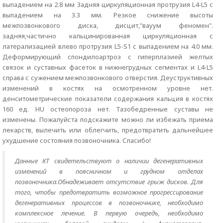
выпадением на 2.8 мм Задняя циркуляционная протрузия L4-L5 с
выпадением на 3.3 мм. Резкое снижение высоты
межпозвонкового диска, дисцит,"вауум феномен".
задняя,частично кальцинированная циркуляционная с
латерализацией влево протрузия L5-S1 с выпадением на 4.0 мм.
Деформирующий спондилоартроз с гиперплазией желтых
связок и суставных фасеток в нижнегрудных сегментах и L4-L5
справа с сужением межпозвонкового отверстия. Деуструктивных
изменений в костях на осмотренном уровне нет.
денситометрические показатели содержания кальция в костях
160 ед. HU остеопороза нет. Тазобедренные суставы не
изменены. Пожалуйста подскажите можно ли избежать приема
лекарств, вылечить или облегчить, предотвратить дальнейшее
ухудшение состояния позвоночника. Спасибо!
Данные КТ свидетельствуют о наличии дегенеративных
изменений в поясничном и грудном отделах
позвоночника.Обнадеживает отсутствие грыж дисков. Для
того, чтобы предотвратить возможное прогрессирование
дегенеративных процессов в позвоночнике, необходимо
комплексное лечение. В первую очередь, необходимо