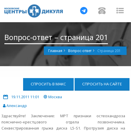
Навигация
Навигац
На
Вопрос-ответ – страница 201
Главная
Вопрос-ответ
Страница 201
СПРОСИТЬ В МАКС
СПРОСИТЬ НА САЙТЕ
19.11.2011 11:01
Москва
Александр
Здраствуйте! Заключение: МРТ признаки остеохандроза
пояснично-крестцового отдела позвоночника.
Секвестрированная грыжа диска L5-S1. Протрузия диска на