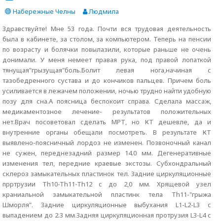
Набережные Челны
Людмила
Здравствуйте! Мне 53 года. Почти вся трудовая деятельность
была в кабинете, за столом, за компьютером. Теперь на пенсии
по возрасту и болячки повылазили, которые раньше не очень
донимали. У меня немеет правая рука, под правой лопаткой
тянущая"грызущая"боль.Болит левая нога,начиная с
тазобедренного сустава и до кончиков пальцев. Причем боль
усиливается в лежачем положении, ночью трудно найти удобную
позу для сна.А поясница беспокоит справа. Сделала массаж,
медикаментозное лечение- результатов положительных
нет.Врач посоветовал сделать МРТ, но КТ дешевле, да и
внутренние органы обещали посмотреть. В результате КТ
выявлено-поясничный лордоз не изменен. Позвоночный канал
не сужен, переднезадний размер 14.0 мм. Дегенеративные
изменения тел, передние краевые экстозы. Субхондральный
склероз замыкательных пластинок тел. Задние циркуляционные
прртрузии Th10-Th11-Th12 c до 2,0 мм. Хрящевой узел
краниальной замыкательной пластинк тела Th11-"грыжа
Шморля". Задние циркуляционные выбухания L1-L2-L3 с
выпадением до 2.3 мм.Задняя циркуляционная протрузия L3-L4 с