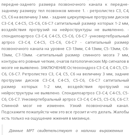
передне-заднего размера позвоночного канала к передне-
заднему размеру тел позвонков менее 1. - ретролистез С3, С4,
С5, С6 на величину 3 мм. - задние циркулярные протрузии дисков
С3-С4, С4-С5, С5-С6, С6-С7 саггитальный размер которых 1-2 мм,
воздействия протрузий на нейроструктуры не выявленно. -
спондилоартроз С3-С4, С4-С5, С5-С6, С6-С7 -унковертебральный
артроз С3-С4, С4-С5, С5-С6, С6-С7 - саггитальный размер
позвоночного канала на уровне С3-13мм, С4-13мм, С5-13мм, С6-
13мм, С7-13мм. -саггитальный размер спинного мозга 7 мм,
контуры его ровные четкие, очагов патологических Мр сигналов в
мозге не выявлено. ЗАКЛЮЧЕНИЕ:Остеохондроз С3-С4, С4-С5, С5-
С6, С6-С7. Ретролистез С3, С4, С5, С6 на величину 3 мм, задние
протрузии дисков С3-С4, С4-С5, С5-С6, С6-С7 саггитальный
размер которых 1-2 мм, воздействия протрузий на
нейроструктуры не выявлено. Спондилоартроз С3-С4, С4-С5, С5-
С6, С6-С7. Унковертебральный артроз С3-С4, С4-С5, С5-С6, С6-С7.
Спинной мозг не изменен. Узкий позвоночный канал.
Подскажите пожалуйста чем это все грозит и что делать. Жалобы
есть только на ощущение жжения в мизинце.
Данные МРТ свидетельствуют о наличии выраженных