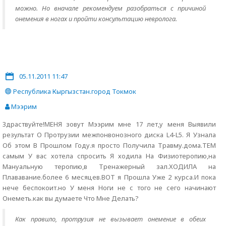
можно. Но вначале рекомендуем разобраться с причиной
онемения в ногах и пройти консультацию невролога.
05.11.2011 11:47
Республика Кыргызстан.город Токмок
Мээрим
Здраствуйте!МЕНЯ зовут Мээрим мне 17 лет,у меня Выявили
результат О Протрузии межпонвонозного диска L4-L5. Я Узнала
Об этом В Прошлом Году.я просто Получила Травму.дома.ТЕМ
самым У вас хотела спросить Я ходила На Физиотеропию,на
Мануальную теропию,в Тренажерный зал.ХОДИЛА на
Плававание.более 6 месяцев.ВОТ я Прошла Уже 2 курса.И пока
нече беспокоит.но У меня Ноги не с того не сего начинают
Онеметь.как вы думаете Что Мне Делать?
Как правило, протрузия не вызывает онемение в обеих