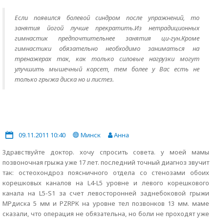
Если появился болевой синдром после упражнений, то
занятия йогой лучше прекратить.Из нетрадиционных
гимнастик предпочтительнее занятия ци-гун.Кроме
гимнастики обязательно необходимо заниматься на
тренажерах так, как только силовые нагрузки могут
улучшить мышечный корсет, тем более у Вас есть не
только грыжа диска но и листез.
09.11.2011 10:40
Минск
Анна
Здравствуйте доктор. хочу спросить совета. у моей мамы
позвоночная грыжа уже 17 лет. последний точный диагноз звучит
так: остеохондроз поясничного отдела со стенозами обоих
корешковых каналов на L4-L5 уровне и левого корешкового
канала на L5-S1 за счет левосторонней заднебоковой грыжи
MPдиска 5 мм и PZRPK на уровне тел позвонков 13 мм. маме
сказали, что операция не обязательна, но боли не проходят уже