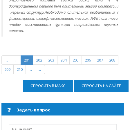
оперативного удаления грыжи диска, если в в
дооперационном периоде был длительный эпизод компрессии
нервных структур.Необходима длительная реабилитация (
физиотерапия, иглрефлексотерапия, массаж, ЛФК ) для того,
чтобы восстановить функции поврежденных нервных
волокон.
…
←
201
202
203
204
205
206
207
208
209
210
…
→
СПРОСИТЬ В МАКС
СПРОСИТЬ НА САЙТЕ
Задать вопрос