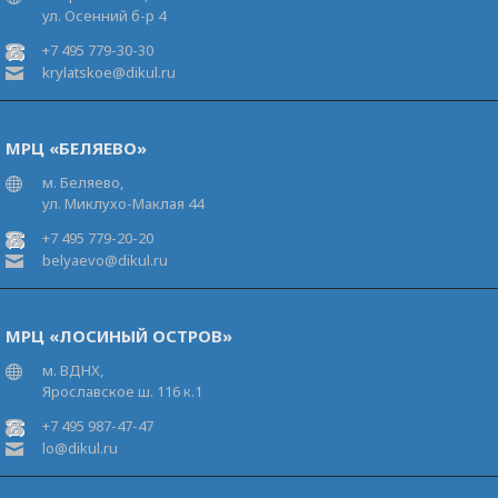
ул. Осенний б-р 4
+7 495 779-30-30
krylatskoe@dikul.ru
МРЦ «БЕЛЯЕВО»
м. Беляево,
ул. Миклухо-Маклая 44
+7 495 779-20-20
belyaevo@dikul.ru
МРЦ «ЛОСИНЫЙ ОСТРОВ»
м. ВДНХ,
Ярославское ш. 116 к.1
+7 495 987-47-47
lo@dikul.ru