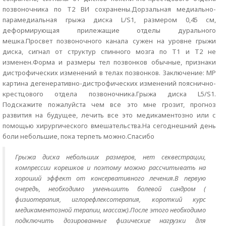
позвоночника по Т2 ВИ сохранены.Дорзальная медиально-
парамедиальная грыжа диска L/S1, размером 0,45 см,
деформирующая прилежащие отделы дурального
мешка.Просвет позвоночного канала сужен на уровне грыжи
диска, сигнал от структур спинного мозга по Т1 и Т2 не
изменен.Форма и размеры тел позвонков обычные, признаки
дистрофических изменений в телах позвонков. Заключение: МР
картина дегенеративно-дистрофических изменений пояснично-
крестцового отдела позвоночника.Грыжа диска L5/S1.
Подскажите пожалуйста чем все это мне грозит, прогноз
развития на будущее, лечить все это медикаментозно или с
помощью хирургического вмешательства.На сегоднешний день
боли небольшие, пока терпеть можно.Спасибо
Грыжа диска небольших размеров, нет секвестрации,
компрессии корешков и поэтому можно рассчитывать на
хороший эффект от консервативного лечения.В первую
очередь, необходимо уменьшить болевой синдром (
физиотерапия, иглорефлексотерапия, короткий курс
медикаментозной терапии, массаж).После этого необходимо
подключить дозированные физические нагрузки для