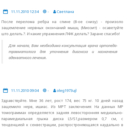
11.11.2010 12:34
-
Светлана
После перелома ребра на спине (8-ое снизу) - произоло
защемление нервных окончаний мышц (Миозит) - осаветуйте
што делать.?. И какие упражнения ЛФК делать? Заране спасибо!
Для начала, Вам необходима консультация врача ортопеда-
травматолога для уточнения диагноза и назначения
адекватного лечения.
11.11.2010 09:04
-
oleg1973ujl
Здравствуйте. Мне 36 лет, рост 174, вес 75 кг. 10 дней назад
защемило нерв, ишиас. Из МРТ заключения: На данных МР
томограммах определяется задняя левосторонняя медиально-
парамедиальная грыжа диска L5/S1,размером 0,7 см, с
тенденцией к секвестрации, распростроняющаяся каудально в