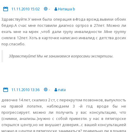
11.11.2010 15:02
-
Наташа b
Здравствуйте.У меня была операция в4года врожд.вывихи обоих
бёдер.А счас мне поставили диагноз ортроз в 27лет. Можно ли
ехать мне на мрек ,чтоб дали групу инвалидности .Мне группу
сняли в 12лет. Хоть в карточке написано инвалид с детства досих
пор.спасибо.
Здравствуйте! Мы не занимаемся вопросами экспертизы.
11.11.2010 13:36
-
nata
девочке 14 лет, скалиоз 2 ст, с перекрутом позвонков, выпуклость
на правой лопатке, наблюдаем 3 -й год вроде бы не
прогрессирует. можно ли получить у вас консультацию, что
(снимки, анализы..)нужно с собой привезти. у нас в пятигорске
открылся центр,но не внушает доверия...с вашей консультацией
можно в центре в пятигорске заниматься? правильно ли я поняла