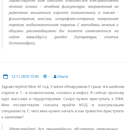
Здравствуйте! Вам показано комплексное консервативное
лечение: основа – лечебная физкультура, направленная на
укрепление мышечного корсета позвоночника; а также -
физиотерапия, массаж, иглорефлексотерапия, мануальная
терапия, медикаментозная терапия. С методами лечения и
общими рекомендациями Вы можете ознакомиться на
сайте www.dikyl.ru (раздел Литература, статья
Остеохондроз).
12.11.2010 13:05
-
Ольга
Здравствуйте! Мне 41 год. У меня обнаружили 5 грыж: 4-в шейном
отделе и 1 - в позвоночном, сколиоз и кифоз. Я сейчас прохожу
курс массажа и герудотерапии. Скоро нужно приступать к ЛФК.
Мне посоветовали сначала пройти КОД и консультацию
специалиста. С чего мне нужно начать и как грамотно приступить
к занятиям?
Здравствуйте! Все рекомендации абсолютно правильные,