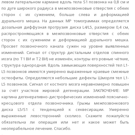
левом латеральном кармане вдоль тела S1 позвонка на 0,8 см и
по дуге широкого радиуса в межпозвонковые отверстия с обеих
сторон с их сужением, больше слева и деформацией
дурального мешка. На данных МР томограммах определяется
дозальная диффузная протрузия диска L4/L5, размером 0,4 см,
распростроняющаяся в межпозвонковые отверстия с обеих
сторон с их сужением и деформацией дурального мешка.
Просвет позвоночного канала сужен на уровне выявленных
изменений. Сигнал от структур дистальным отделов спинного
иозга (по Т1 ВИ и Т2 ВИ) не изменён, контуры его ровные чёткие,
структура однородная. Вдоль замыкающих поверхностей тел L1-
L5 позвонков имеются умеренно выраженные краевые смежные
остеофиты. Определяются небольшие дефекты Шморля тел L1-
L5 позвонков. Сигнал от костного мозга неравномерно повышен
за счёт участков жировой дегенерации. ЗАКЛЮЧЕНИЕ: МР
картина дегенеративно-дистрофических изменений пояснично-
кресцового отдела позвоночника. Грыжы межпозвонкового
диска L5/S1 с тенденцией к секвесирации. Умеренно
выраженные левосторонний сколиоз. Скажите пожалуйста
обязательна ли операция или нет и какое может быть
неоперабельное лечение. Спасибо.