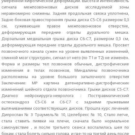
умеренной кифотической деформации. Высота и интенсивность
сигнала межпозвонковых дисков исследуемой зоны
неравномерно снижены. Задняя продольная связка уплотнена,
Задне-боковая правосторонняя грыжа диска С5-С6 размером 0,3
см, суживающие правое межпозвонковое отверстие,
деформирующая передние отделы дурального мешка.
Дорзальная медиальная грыжа диска С6-С7, размером 0,3 см,
деформирующая передние отделы дурального мешка. Просвет
позвоночного канала сужен на уровне выявленных изменений,
спинной мозг структурен, сигнал от него (по Т1 и Т2) не изменён.
Форма и размеры тел позвонков обычные, дистрофические
изменения в телах позвонков, Миндалины позвоночника
расположены на уровне большого затылочного отверстия
Заключение: МР картина дегенеративно-дистрофических
изменений шейного отдела позвоночника. Грыжи дисков С5-С7.
Диагноз нейрохирурга-невролога : Посттравматический
остеохондроз С5-С6 и С6-С7 с задними грыжевыми
выпячиваниями соответствующих дисков. Прошла курс лечения:
Дипроспан № 3 Траумель№ 10, Целебрекс № 10, Стало легче,
стала ставить пиявки на плечи, сначала было нормальное
самочувствие , и после третьего сеанса воспалилась шея по
бокам, стала болеть сильно голова, и где-то на третий день после