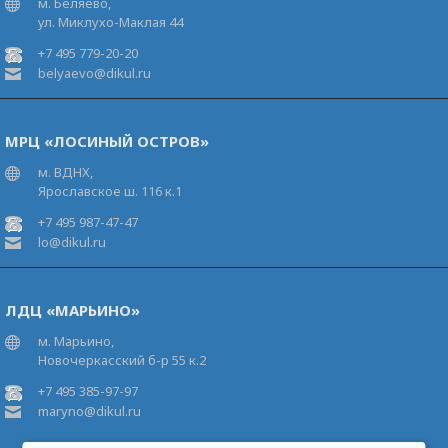
м. Беляево,
ул. Миклухо-Маклая 44
+7 495 779-20-20
belyaevo@dikul.ru
МРЦ «ЛОСИНЫЙ ОСТРОВ»
м. ВДНХ,
Ярославское ш. 116 к.1
+7 495 987-47-47
lo@dikul.ru
ЛДЦ «МАРЬИНО»
м. Марьино,
Новочеркасский б-р 55 к.2
+7 495 385-97-97
maryno@dikul.ru