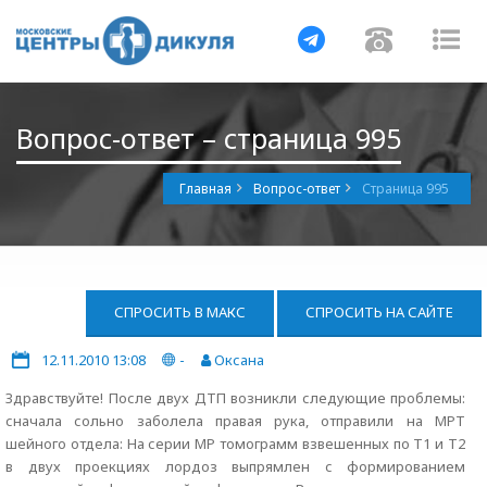
Навигация
Навигац
На
Вопрос-ответ – страница 995
Главная
Вопрос-ответ
Страница 995
СПРОСИТЬ В МАКС
СПРОСИТЬ НА САЙТЕ
12.11.2010 13:08
-
Оксана
Здравствуйте! После двух ДТП возникли следующие проблемы:
сначала сольно заболела правая рука, отправили на МРТ
шейного отдела: На серии МР томограмм взвешенных по Т1 и Т2
в двух проекциях лордоз выпрямлен с формированием