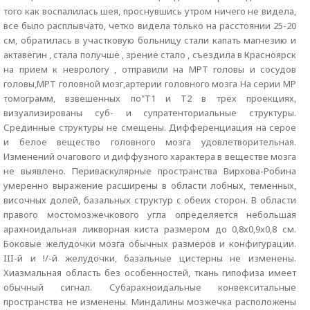
того как воспалилась шея, проснувшись утром ничего не видела,
все было расплывчато, четко видела только на расстоянии 25-20
см, обратилась в участковую больницу стали капать магнезию и
актавегин , стала получше , зрение стало , съездила в Красноярск
на прием к неврологу , отправили на МРТ головы и сосудов
головы,МРТ головной мозг,артерии головного мозга На серии МР
томограмм, взвешенных по"Т1 и Т2 в трёх проекциях,
визуализированы суб- и супратенториальные структуры.
Срединные структуры не смещены. Дифференциация на серое
и белое вещество головного мозга удовлетворительная.
Изменений очагового и диффузного характера в веществе мозга
не выявлено. Периваскулярные пространства Вирхова-Робина
умеренно выражение расширены в области лобных, теменных,
височных долей, базальных структур с обеих сторон. В области
правого мостомозжечкового угла определяется небольшая
арахноидальная ликворная киста размером до 0,8x0,9x0,8 см.
Боковые желудочки мозга обычных размеров и конфигурации.
III-й и !/-й желудочки, базальные цистерны не изменены.
Хиазмальная область без особенностей, ткань гипофиза имеет
обычный сигнал. Субарахноидальные конвекситальные
пространства не изменены. Миндалины мозжечка расположены