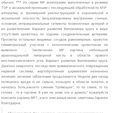
обычно. *** На серии МР ангиограмм, выполненных в режиме
ТОР в аксиальной проекции с последующей обработкой по М1Р-
алгоритму и трехмерной реконструкцией в корональной и
аксиальной плоскости, визуализированы внутренние сонные,
основная, интракраниальные сегменты позвоночных артерий и
их разветвления. Вариант развития Виллизиева круга в виде
отсутствия кровотока по задним соединительным артериям.
Просветы остальных видимых сосудов равномерные, кровоток
симметричный, участков с патологическим кровотоком не
выявлено. ... Заключение: МР картина небольшой
арахноидальной ликворной кисты в области правого
мостомозжечкового угла. Вариант развития Виллизиева круга.
Диагноз невролога: последствия травматического повреждения
нервной системы, вертоброгенная цервипатия назначено
лечение: лечение таблетками продолжается. Недели две назад
потянулась вроде и не сильно, кольнуло в области лопаток, и
началась боль,какоето сжение "гуляющее", то по спине, то по
голове , то в гортани. Я уже не знаю что и думать? пожалуйста
поясните картину МРТ, и все описанные мною симптомы.Заранее
благодарна.