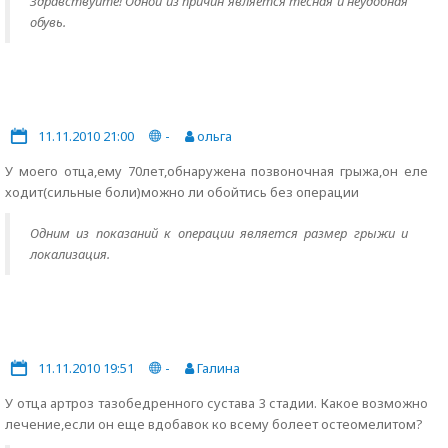
Здравствуйте! Одной из причин является тесная и неудобная
обувь.
11.11.2010 21:00
-
ольга
У моего отца,ему 70лет,обнаружена позвоночная грыжа,он еле
ходит(сильные боли)можно ли обойтись без операции
Одним из показаний к операции является размер грыжи и
локализация.
11.11.2010 19:51
-
Галина
У отца артроз тазобедренного сустава 3 стадии. Какое возможно
лечение,если он еще вдобавок ко всему болеет остеомелитом?