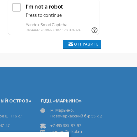
ОТПРАВИТЬ
ЫЙ ОСТРОВ»
ЛДЦ «МАРЬИНО»
м. Марьино,
е ш. 116 к.1
Новочеркасский б-р 55 к.2
47-47
+7 495 385-97-97
maryno@dikul.ru