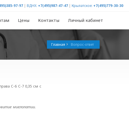
495)385-97-97
|
ВДНХ:
+7(495)987-47-47
|
Крылатское:
+7(495)779-30-30
нтам
Цены
Контакты
Личный кабинет
Главная
Вопрос-ответ
ва C-6 C-7 0,35 см с
звитие миелопатии.