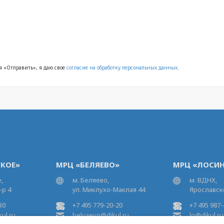
 «Отправить», я даю свое
согласие на обработку персональных данных
.
КОЕ»
МРЦ «БЕЛЯЕВО»
МРЦ «ЛОСИН
,
м. Беляево,
м. ВДНХ,
-р 4
ул. Миклухо-Маклая 44
Ярославско
30
+7 495 779-20-20
+7 495 987-
ul.ru
belyaevo@dikul.ru
lo@dikul.ru