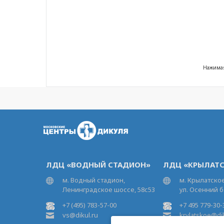
Нажимая
ЛДЦ «ВОДНЫЙ СТАДИОН»
ЛДЦ «КРЫЛАТС
м. Водный стадион,
м. Крылатское
Ленинградское шоссе, 58с53
ул. Осенний б
+7 (495) 783-57-00
+7 495 779-30-
vs@dikul.ru
krylatskoe@dik