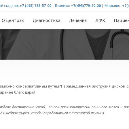
й стадион:
+7 (495) 783-57-00
|
Беляево:
+7(495)779-20-20
|
Марьино:
+7(
О центрах
Диагностика
Лечение
ЛФК
Пацие
можно консервативным путем?Парамедианная экструзия дисков спра
Заранее благодарю!
тделе достаточно узкий, высок риск компрессии спинного мозга и ра
 и нейрохирурга, чтобы определиться с тактикой лечения.