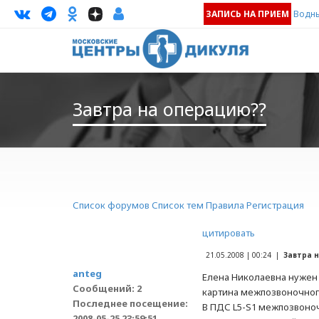
ЗАПИСЬ НА ПРИЕМ
Водны
Завтра на операцию??
Список форумов
Список тем
Правила
Регистрация
цитировать
21.05.2008 | 00:24 |
Завтра 
anteg
Елена Николаевна нужен 
Сообщений: 2
картина межпозвоночного 
Последнее посещение:
В ПДС L5-S1 межпозвоно
2008-05-25 23:59:51