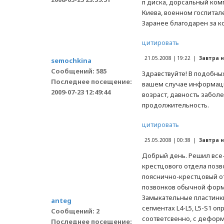
п диска, дорсальный ком
Киева, военном госпитал
Заранее благодарен за к
цитировать
21.05.2008 | 19:22 |
Завтра 
semochkina
Сообщений: 585
Здравствуйте! В подобны
Последнее посещение:
вашем случае информаци
2009-07-23 12:49:44
возраст, давность забол
продолжительность.
цитировать
25.05.2008 | 00:38 |
Завтра 
Добрый день. Решил все-
крестцового отдела позв
пояснично-крестцовый о
позвонков обычной форм
Замыкательные пластинк
anteg
сегментах L4-L5, L5-S1 о
Сообщений: 2
соответсвенно, с дефор
Последнее посещение: