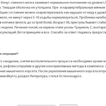
 Конус спинного мозга занимает нормальное положение на уровне L
та. Твердая оболочка не утолщена. Пре- и паравертебральные мянки
бщие состаяние можно охарактеризовать как идущее от неуд к удовле
жело, но минут через 5-10 ходьбы нормализуеться). Проблема нагибат
в копчике (вплоть до острой боли). Возраст 36, приступы бывают стаби
 недели. Лечение покой, на первом этапе уколы Траумель С, волтаре
нсультаций. Вот в принципе и все. Спасибо за ответ. Надеюсь предо
на операцию??
го синдрома, снятия восполительного процесса необходимо кроме 
е, рефлексотерапию и другие консервативные методы в комплексе. 
ние мышечного корсета. После укрепления мышечного корсета потре
w.dikyl.ru, раздел Литература, статья Остеохондроз.