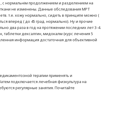
1, с нормальнім продолжением и разделением на
е ткани не изменены. Данные обследования МРТ
тв. т.е. хожу нормально, сидеть в принципе можно (
ься вперед ( до 45 град. нормально). Ну и прочие
льно два раза в год на протяжении последних лет 3-4.
н, таблетки дексалгин, мидокалм (курс лечения 5
сталенная информация достаточная для объективной
медикаментозной терапии применять и
Затем подключается лечебная физкультура на
буются регулярные занятия. Почитайте