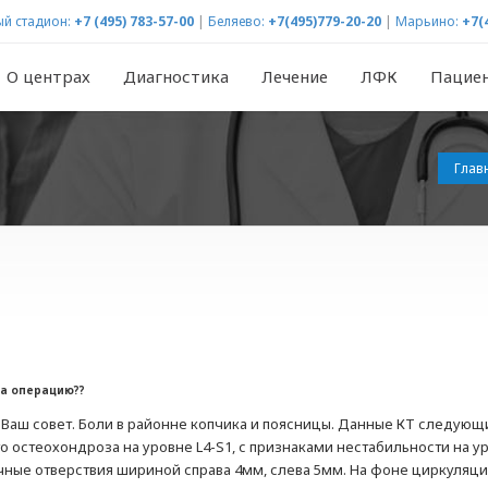
й стадион:
+7 (495) 783-57-00
|
Беляево:
+7(495)779-20-20
|
Марьино:
+7(
О центрах
Диагностика
Лечение
ЛФК
Пацие
Глав
на операцию??
Ваш совет. Боли в районне копчика и поясницы. Данные КТ следующ
остеохондроза на уровне L4-S1, с признаками нестабильности на уро
чные отверствия шириной справа 4мм, слева 5мм. На фоне циркуляц