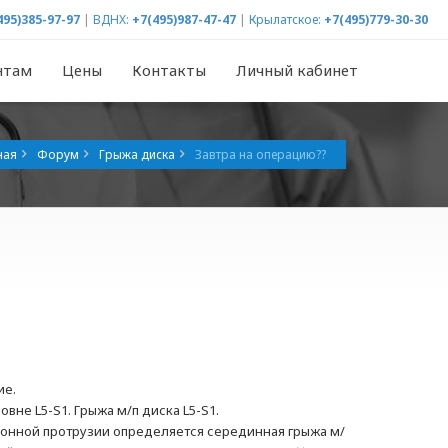
495)385-97-97
|
ВДНХ:
+7(495)987-47-47
|
Крылатское:
+7(495)779-30-30
нтам
Цены
Контакты
Личный кабинет
ная
Форум
Грыжа диска
Завтра на операцию??
ие.
вне L5-S1. Грыжа м/п диска L5-S1.
ионной протрузии определяется серединная грыжа м/