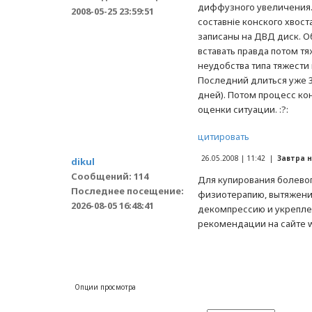
диффузного увеличения.
2008-05-25 23:59:51
составніе конского хвос
записаны на ДВД диск. О
вставать правда потом тя
неудобства типа тяжести 
Последний длиться уже 3
дней). Потом процесс ко
оценки ситуации. :?:
цитировать
26.05.2008 | 11:42 |
Завтра 
dikul
Сообщений: 114
Для купирования болево
Последнее посещение:
физиотерапию, вытяжени
2026-08-05 16:48:41
декомпрессию и укрепле
рекомендации на сайте ww
Опции просмотра