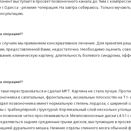
понент выступает в просвет позвоночного канала до 7мм с компресс
е г.Одесса - резюме =операция. На завтра собираюсь. Только мучают
онсультацию.
на операцию??
х случаях мы применяем консервативное лечение. Для принятия ре
и, предоставленной Вами, недостаточно. Необходимо оценить сово
евания, клиническую картину, длительность болевого синдрома, эфф
на операцию??
таки перестраховаться и сделал МРТ. Картина не стала лучше. Прот
оночника в сагитальных, фронтальных, аксиальных плоскостях на Т1
тдел позвоночника имеет нормальную степень лордоза, с шириной с
ы с трабекулярной структурой. Кортикальный слой несколько утолщ
и позвонков четко прослеживаються. Межпозвоночные диски L4-S1 с
пределяються задние срединные грыжи дисков, выступающие в просвет 
мацией дурального мешка. Нижние отделы спинного мозга обычной ф