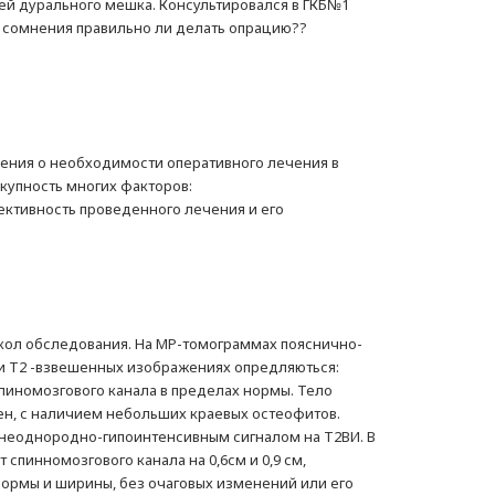
ией дурального мешка. Консультировался в ГКБ№1
ь сомнения правильно ли делать опрацию??
шения о необходимости оперативного лечения в
купность многих факторов:
ективность проведенного лечения и его
окол обследования. На МР-томограммах пояснично-
- и Т2 -взвешенных изображениях опредляються:
пиномозгового канала в пределах нормы. Тело
ен, с наличием небольших краевых остеофитов.
 неоднородно-гипоинтенсивным сигналом на Т2ВИ. В
спинномозгового канала на 0,6см и 0,9 см,
ормы и ширины, без очаговых изменений или его