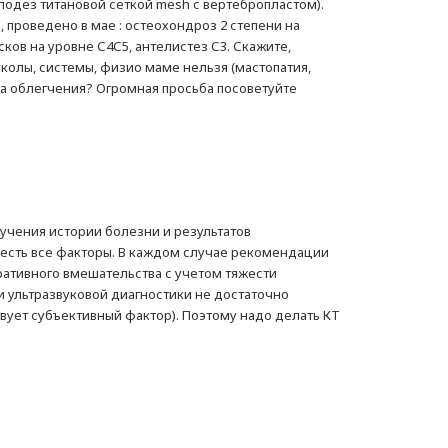
одез титановой сеткой mesh с вертебропластом).
проведено в мае : остеохондроз 2 степени на
ков на уровне С4С5, антелистез С3. Скажите,
уколы, системы, физио маме нельзя (мастопатия,
сла облегчения? Огромная просьба посоветуйте
зучения истории болезни и результатов
честь все факторы. В каждом случае рекомендации
ативного вмешательства с учетом тяжести
и ультразвуковой диагностики не достаточно
твует субъективный фактор). Поэтому надо делать КТ