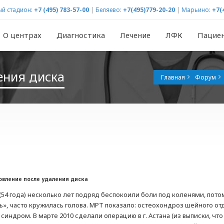
й стадион:
+7 (495) 783-57-00
|
Беляево:
+7(495)779-20-20
|
Марьино:
+7(
О центрах
Диагностика
Лечение
ЛФК
Пацие
ения диска
Главная
Форум
овление после удаления диска
(54 года) несколько лет подряд беспокоили боли под коленями, потом
ь», часто кружилась голова. МРТ показало: остеохондроз шейного о
индром. В марте 2010 сделали операцию в г. Астана (из выписки, чт