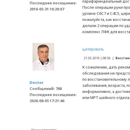
парафариндеальный досту
Последнее посещение:
После операции руки про
2010-05-31 10:20:07
уровне С6С7 и С4С5, цир
пожалуйста, как восстан
делали 2 операции по уд
комплекс ЛФК для восст
цитировать
21.05.2010 | 08:56 |
Восстан
К сожалению, дать реком
обследования не предста
по восстановительному 
Doctor
заболевания, возраста, 
Сообщений: 760
информативно, а достовер
Последнее посещение:
или МРТ шейного отдела
2026-08-05 17:21:46