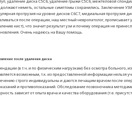
п, удаление диска С5С6, удаление грыжи С5С6, межтеловой спондил
должают неметь, остальные симптомы сохранились. Заключение УЗИ, 
кулярная протрузия на уровне дисков С6С7, медиальная протрузия дис
авливаться после операции, наш местный невропатолог, прописывает 
алению кист), что значит результат узи и почему операция не прине
ановления. Очень надеюсь на Вашу помощь.
овление после удаления диска
ендации (в т.ч. и по физическим нагрузкам) без осмотра больного, и
вляется возможным, т.к. из предоставленной информации нельзя у
лечению строго индивидуальны и даются лечащим врачом после опер
показаний и противопоказаний. Обследование позвоночника методам
ность зависит от опыта врача и качества оборудования (т.е. присутс
.