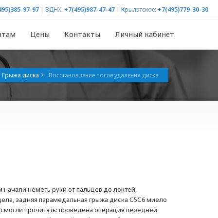
495)385-97-97
|
ВДНХ:
+7(495)987-47-47
|
Крылатское:
+7(495)779-30-30
нтам
Цены
Контакты
Личный кабинет
Грыжа диска
Восстановление после удаления диска
 начали неметь руки от пальцев до локтей,
тдела, задняя парамедальная грыжа диска С5С6 миело
о смогли прочитать: проведена операция передней