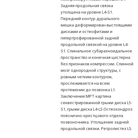
Задняя продольная связка
утолщена на уровне L4-S1.
Передний контур дурального
мешка деформирован выстоящими
дисками и остеофитами и
гипертрофированной задней
продольной связкой на уровне L4-
S1. Спинальное субарахноидальное
пространство и конечная цистерна
без признаков компрессии. Спинной
мозг однородной структуры, с
ровным четким контуром,
прослеживается на всем
протяжении до позвонка L1.
Заключение:МРТ картина
секвестрированной грыжи диска L5-
S1, грыжи диска L4-L5.Остеохондроз
пояснично-крестцового отдела
позвоночника. Утолщение задней
продольной связки. Ретролистез L5.