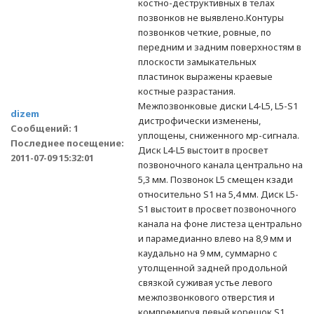
костно-деструктивных в телах
позвонков не выявлено.Контуры
позвонков четкие, ровные, по
передним и задним поверхностям в
плоскости замыкательных
пластинок выражены краевые
костные разрастания.
Межпозвонковые диски L4-L5, L5-S1
dizem
дистрофически изменены,
Сообщений: 1
уплощены, сниженного мр-сигнала.
Последнее посещение:
Диск L4-L5 выстоит в просвет
2011-07-09 15:32:01
позвоночного канала центрально на
5,3 мм. Позвонок L5 смещен кзади
относительно S1 на 5,4 мм. Диск L5-
S1 выстоит в просвет позвоночного
канала на фоне листеза центрально
и парамедианно влево на 8,9 мм и
каудально на 9 мм, суммарно с
утолщенной задней продольной
связкой суживая устье левого
межпозвонкового отверстия и
компремируя левый корешок S1.