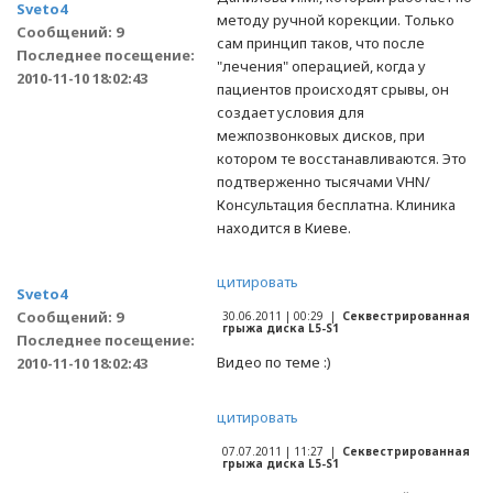
Sveto4
методу ручной корекции. Только
Сообщений: 9
сам принцип таков, что после
Последнее посещение:
"лечения" операцией, когда у
2010-11-10 18:02:43
пациентов происходят срывы, он
создает условия для
межпозвонковых дисков, при
котором те восстанавливаются. Это
подтверженно тысячами VHN/
Консультация бесплатна. Клиника
находится в Киеве.
цитировать
Sveto4
Сообщений: 9
30.06.2011 | 00:29 |
Секвестрированная
грыжа диска L5-S1
Последнее посещение:
Видео по теме :)
2010-11-10 18:02:43
цитировать
07.07.2011 | 11:27 |
Секвестрированная
грыжа диска L5-S1