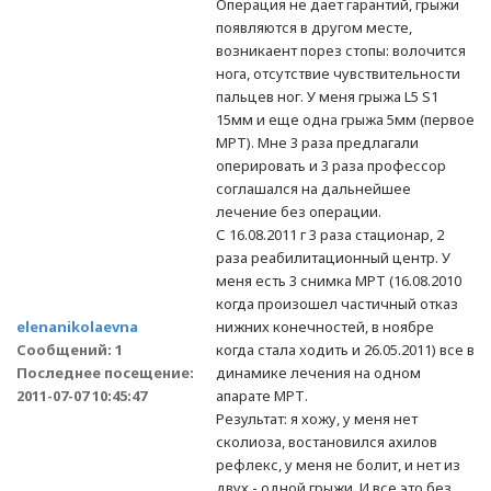
Операция не дает гарантий, грыжи
появляются в другом месте,
возникаент порез стопы: волочится
нога, отсутствие чувствительности
пальцев ног. У меня грыжа L5 S1
15мм и еще одна грыжа 5мм (первое
МРТ). Мне 3 раза предлагали
оперировать и 3 раза профессор
соглашался на дальнейшее
лечение без операции.
С 16.08.2011 г 3 раза стационар, 2
раза реабилитационный центр. У
меня есть 3 снимка МРТ (16.08.2010
когда произошел частичный отказ
elenanikolaevna
нижних конечностей, в ноябре
Сообщений: 1
когда стала ходить и 26.05.2011) все в
Последнее посещение:
динамике лечения на одном
2011-07-07 10:45:47
апарате МРТ.
Результат: я хожу, у меня нет
сколиоза, востановился ахилов
рефлекс, у меня не болит, и нет из
двух - одной грыжи. И все это без