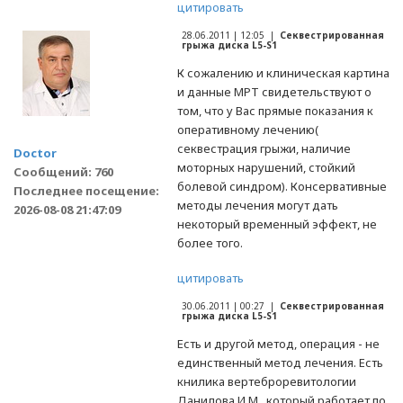
цитировать
28.06.2011 | 12:05 |
Секвестрированная
грыжа диска L5-S1
К сожалению и клиническая картина
и данные МРТ свидетельствуют о
том, что у Вас прямые показания к
оперативному лечению(
секвестрация грыжи, наличие
Doctor
моторных нарушений, стойкий
Сообщений: 760
болевой синдром). Консервативные
Последнее посещение:
методы лечения могут дать
2026-08-08 21:47:09
некоторый временный эффект, не
более того.
цитировать
30.06.2011 | 00:27 |
Секвестрированная
грыжа диска L5-S1
Есть и другой метод, операция - не
единственный метод лечения. Есть
книлика вертеброревитологии
Данилова И.М., который работает по