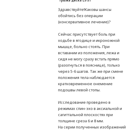
грыжа диска L5-S1
Здравствуйте!Каковы шансы
обойтись без операции
(консервативное лечение)?
Сейчас присутствует боль при
ходьбе в ягодице и икроножной
мышце, больно стоять. При
вставании из положения, лежа и
сидя не могу сразу встать прямо
(разогнуться в пояснице), только
через 5-6 шагов. Так же при смене
положения тела наблюдается
кратковременное онемение
подошвы левой стопы.
Исследование проведено в
режимах спин-эхо в аксиальной и
сагиттальной плоскостях при
толщине среза 6 и 8 мм.
На серии полученных изображений