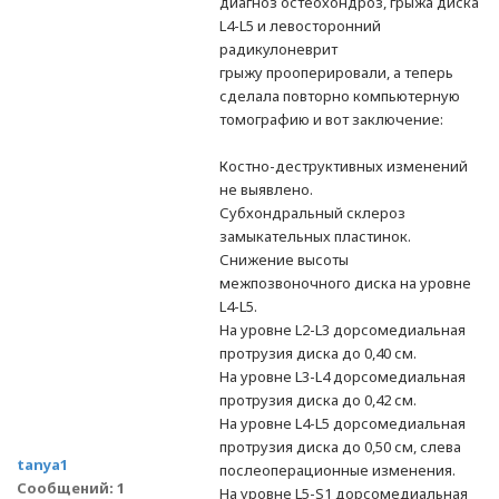
диагноз остеохондроз, грыжа диска
L4-L5 и левосторонний
радикулоневрит
грыжу прооперировали, а теперь
сделала повторно компьютерную
томографию и вот заключение:
Костно-деструктивных изменений
не выявлено.
Субхондральный склероз
замыкательных пластинок.
Снижение высоты
межпозвоночного диска на уровне
L4-L5.
На уровне L2-L3 дорсомедиальная
протрузия диска до 0,40 см.
На уровне L3-L4 дорсомедиальная
протрузия диска до 0,42 см.
На уровне L4-L5 дорсомедиальная
протрузия диска до 0,50 см, слева
tanya1
послеоперационные изменения.
Сообщений: 1
На уровне L5-S1 дорсомедиальная