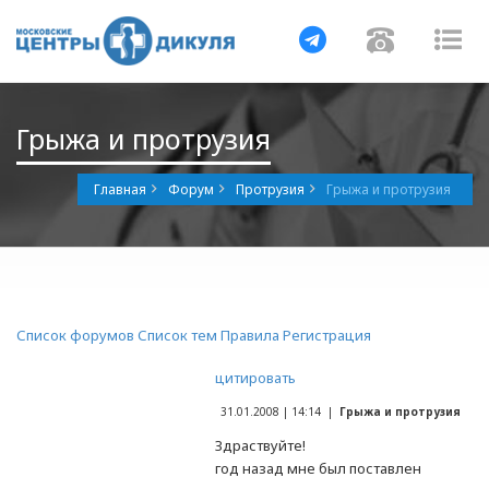
Навигация
Навигац
На
Грыжа и протрузия
Главная
Форум
Протрузия
Грыжа и протрузия
Список форумов
Список тем
Правила
Регистрация
цитировать
31.01.2008 | 14:14 |
Грыжа и протрузия
Здраствуйте!
год назад мне был поставлен