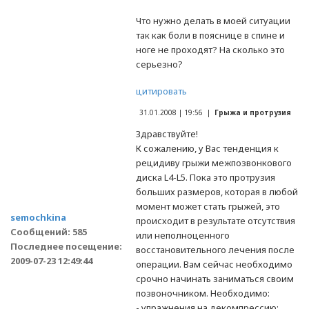
Что нужно делать в моей ситуации
так как боли в пояснице в спине и
ноге не проходят? На сколько это
серьезно?
цитировать
31.01.2008 | 19:56 |
Грыжа и протрузия
Здравствуйте!
К сожалению, у Вас тенденция к
рецидиву грыжи межпозвонкового
диска L4-L5. Пока это протрузия
больших размеров, которая в любой
момент может стать грыжей, это
semochkina
происходит в результате отсутствия
Сообщений: 585
или неполноценного
Последнее посещение:
восстановительного лечения после
2009-07-23 12:49:44
операции. Вам сейчас необходимо
срочно начинать заниматься своим
позвоночником. Необходимо:
- упражнения на декомпрессию;