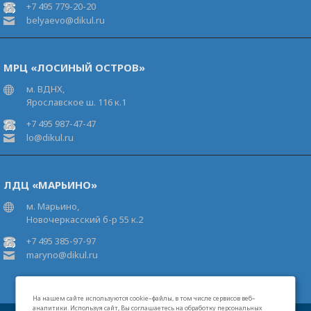
+7 495 779-20-20
belyaevo@dikul.ru
МРЦ «ЛОСИНЫЙ ОСТРОВ»
м. ВДНХ,
Ярославское ш. 116 к.1
+7 495 987-47-47
lo@dikul.ru
ЛДЦ «МАРЬИНО»
м. Марьино,
Новочеркасский б-р 55 к.2
+7 495 385-97-97
maryno@dikul.ru
На нашем сайте используются cookie–файлы, в том числе сервисов веб–
аналитики. Используя сайт, Вы соглашаетесь на обработку персональных