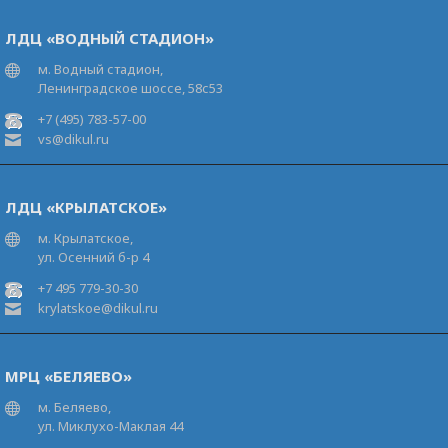
ЛДЦ «ВОДНЫЙ СТАДИОН»
м. Водный стадион,
Ленинградское шоссе, 58с53
+7 (495) 783-57-00
vs@dikul.ru
ЛДЦ «КРЫЛАТСКОЕ»
м. Крылатское,
ул. Осенний б-р 4
+7 495 779-30-30
krylatskoe@dikul.ru
МРЦ «БЕЛЯЕВО»
м. Беляево,
ул. Миклухо-Маклая 44