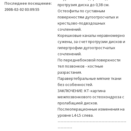
Последнее посещение:
протрузия диска до 0,38 см.
2008-02-02 03:09:55
Остеофиты по суставным
поверхностям дугоотросчатых и
крестцово-подвздошных
сочленений.
Корешковые каналы неравномерно
сужены, за счет протрузии дисков и
гипертрофии дугоотростчатых
сочленений.
По переднебоковой поверхности
тел позвонков - костные
разрастания.
Паравертебральные мягкие ткани
без особенностей.
ЗАКЛЮЧЕНИЕ: КТ-картина
межпозвонкового остеохондроза с
пролабацией дисков.
Послеоперационные изменения на
уровне L4-L5 слева.
-----------------------------------------------
----------