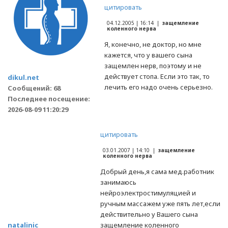
цитировать
04.12.2005 | 16:14 |
защемление
коленного нерва
Я, конечно, не доктор, но мне
кажется, что у вашего сына
защемлен нерв, поэтому и не
действует стопа. Если это так, то
dikul.net
лечить его надо очень серьезно.
Сообщений: 68
Последнее посещение:
2026-08-09 11:20:29
цитировать
03.01.2007 | 14:10 |
защемление
коленного нерва
Добрый день,я сама мед.работник
занимаюсь
нейроэлектростимуляцией и
ручным массажем уже пять лет,если
действительно у Вашего сына
natalinic
защемление коленного