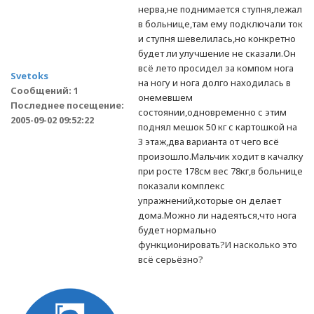
нерва,не поднимается ступня,лежал
в больнице,там ему подключали ток
и ступня шевелилась,но конкретно
будет ли улучшение не сказали.Он
всё лето просидел за компом нога
Svetoks
на ногу и нога долго находилась в
Сообщений: 1
онемевшем
Последнее посещение:
состоянии,одновременно с этим
2005-09-02 09:52:22
поднял мешок 50 кг с картошкой на
3 этаж,два варианта от чего всё
произошло.Мальчик ходит в качалку
при росте 178см вес 78кг,в больнице
показали комплекс
упражнений,которые он делает
дома.Можно ли надеяться,что нога
будет нормально
функционировать?И насколько это
всё серьёзно?