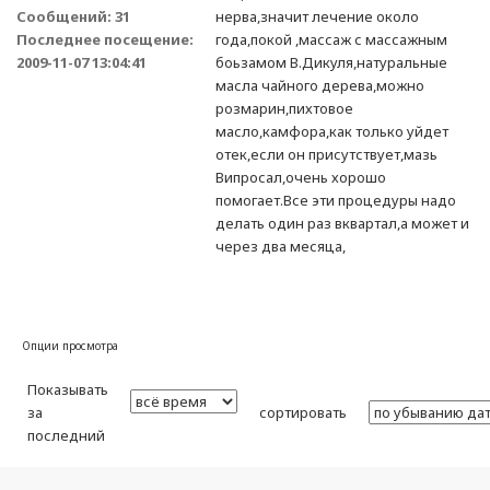
Сообщений: 31
нерва,значит лечение около
Последнее посещение:
года,покой ,массаж с массажным
2009-11-07 13:04:41
боьзамом В.Дикуля,натуральные
масла чайного дерева,можно
розмарин,пихтовое
масло,камфора,как только уйдет
отек,если он присутствует,мазь
Випросал,очень хорошо
помогает.Все эти процедуры надо
делать один раз вквартал,а может и
через два месяца,
Опции просмотра
Показывать
за
сортировать
последний