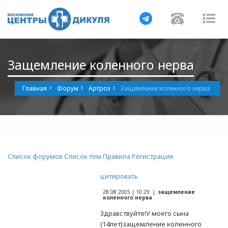
Навигация
Навигац
На
Защемление коленного нерва
Главная
Форум
Артроз
Защемление коленного нерва
Список форумов
Список тем
Правила
Регистрация
цитировать
28.08.2005 | 10:29 |
защемление
коленного нерва
Здравствуйте!У моего сына
(14лет)защемление коленного