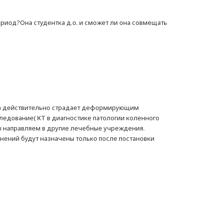
ериод?Она студентка д.о. и сможет ли она совмещать
она действительно страдает деформирующим
ледование( КТ в диагностике патологии коленного
мы направляем в другие лечебные учреждения.
нений будут назначены только после постановки