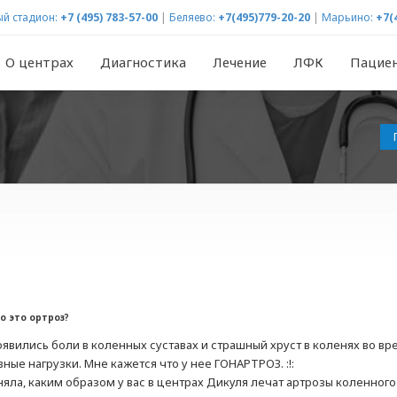
й стадион:
+7 (495) 783-57-00
|
Беляево:
+7(495)779-20-20
|
Марьино:
+7(
О центрах
Диагностика
Лечение
ЛФК
Пацие
о это ортроз?
появились боли в коленных суставах и страшный хруст в коленях во в
ные нагрузки. Мне кажется что у нее ГОНАРТРОЗ. :!:
оняла, каким образом у вас в центрах Дикуля лечат артрозы коленного