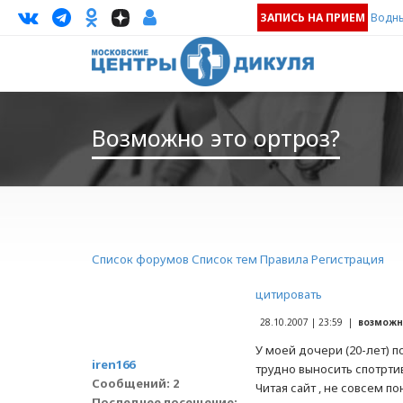
ЗАПИСЬ НА ПРИЕМ
Водны
Возможно это ортроз?
Список форумов
Список тем
Правила
Регистрация
цитировать
28.10.2007 | 23:59 |
возможн
У моей дочери (20-лет) 
iren166
трудно выносить спотртив
Сообщений: 2
Читая сайт , не совсем п
Последнее посещение: