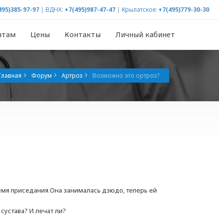
495)385-97-97
|
ВДНХ:
+7(495)987-47-47
|
Крылатское:
+7(495)779-30-30
нтам
Цены
Контакты
Личный кабинет
Главная
Форум
Артроз
Возможно это ортроз?
ремя приседания.Она занималась дзюдо, теперь ей
 сустава? И лечат ли?