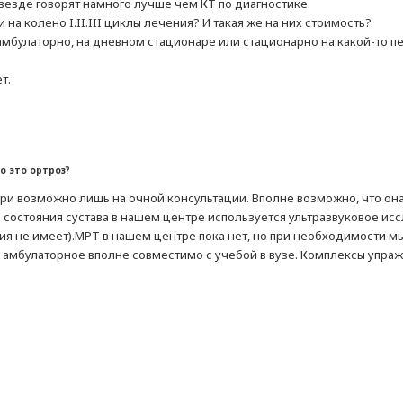
то везде говорят намного лучше чем КТ по диагностике.
 на колено I.II.III циклы лечения? И такая же на них стоимость?
:амбулаторно, на дневном стационаре или стационарно на какой-то п
т.
о это ортроз?
ери возможно лишь на очной консультации. Вполне возможно, что 
 состояния сустава в нашем центре используется ультразвуковое исс
ия не имеет).МРТ в нашем центре пока нет, но при необходимости 
амбулаторное вполне совместимо с учебой в вузе. Комплексы упраж