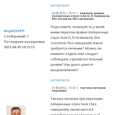
цитировать
20.08.2012 | 16:13 |
перелом правых
поперечных отростков l2, l3 позвонков,
без осколков, без смещения
Подскажите, пожалуйста, у моей
Angel221071
мамы перелом правых поперечных
Сообщений: 1
отростков l2, l3 позвонков, без
Последнее посещение:
осколков, без смещения. Какое
2012-08-20 16:15:15
требуется лечение? Можно ли
немного ходить или следует
соблюдать строгий постельный
режим? Как долго длится
выздоровление?
цитировать
21.08.2012 | 11:34 |
тактика лечения
перелома
Тактика лечение при переломе
поперечных отростков ( без
смещения) заключается в
иммобилизации ( постельный