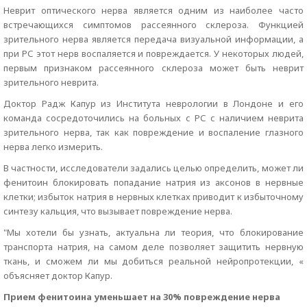
Неврит оптического нерва является одним из наиболее часто
встречающихся симптомов рассеянного склероза. Функцией
зрительного нерва является передача визуальной информации, а
при РС этот нерв воспаляется и повреждается. У некоторых людей,
первым признаком рассеянного склероза может быть неврит
зрительного неврита.
Доктор Радж Капур из Института неврологии в Лондоне и его
команда сосредоточились на больных с РС с наличием неврита
зрительного нерва, так как повреждение и воспаление глазного
нерва легко измерить.
В частности, исследователи задались целью определить, может ли
фенитоин блокировать попадание натрия из аксонов в нервные
клетки; избыток натрия в нервных клетках приводит к избыточному
синтезу кальция, что вызывает повреждение нерва.
"Мы хотели бы узнать, актуальна ли теория, что блокирование
транспорта натрия, на самом деле позволяет защитить нервную
ткань, и сможем ли мы добиться реальной нейропротекции, «
объясняет доктор Капур.
Прием фенитоина уменьшает на 30% повреждение нерва