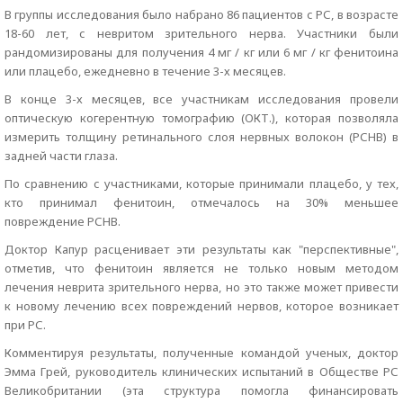
В группы исследования было набрано 86 пациентов с РС, в возрасте
18-60 лет, с невритом зрительного нерва. Участники были
рандомизированы для получения 4 мг / кг или 6 мг / кг фенитоина
или плацебо, ежедневно в течение 3-х месяцев.
В конце 3-х месяцев, все участникам исследования провели
оптическую когерентную томографию (ОКТ.), которая позволяла
измерить толщину ретинального слоя нервных волокон (РСНВ) в
задней части глаза.
По сравнению с участниками, которые принимали плацебо, у тех,
кто принимал фенитоин, отмечалось на 30% меньшее
повреждение РСНВ.
Доктор Капур расценивает эти результаты как "перспективные",
отметив, что фенитоин является не только новым методом
лечения неврита зрительного нерва, но это также может привести
к новому лечению всех повреждений нервов, которое возникает
при РС.
Комментируя результаты, полученные командой ученых, доктор
Эмма Грей, руководитель клинических испытаний в Обществе РС
Великобритании (эта структура помогла финансировать