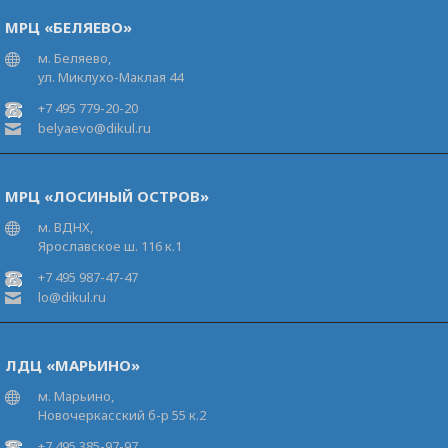
МРЦ «БЕЛЯЕВО»
м. Беляево,
ул. Миклухо-Маклая 44
+7 495 779-20-20
belyaevo@dikul.ru
МРЦ «ЛОСИНЫЙ ОСТРОВ»
м. ВДНХ,
Ярославское ш. 116 к.1
+7 495 987-47-47
lo@dikul.ru
ЛДЦ «МАРЬИНО»
м. Марьино,
Новочеркасский б-р 55 к.2
+7 495 385-97-97