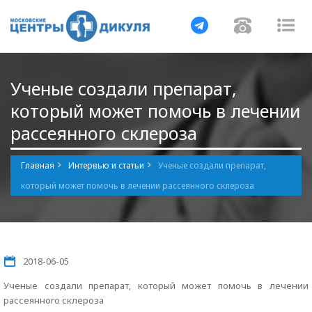
Навигация
Навигац
На
Ученые создали препарат,
который может помочь в лечении
рассеянного склероза
Главная
Интервью и статьи
Ученые создали препарат,
который может помочь в лечении рассеянного склероза
2018-06-05
Ученые создали препарат, который может помочь в лечении
рассеянного склероза