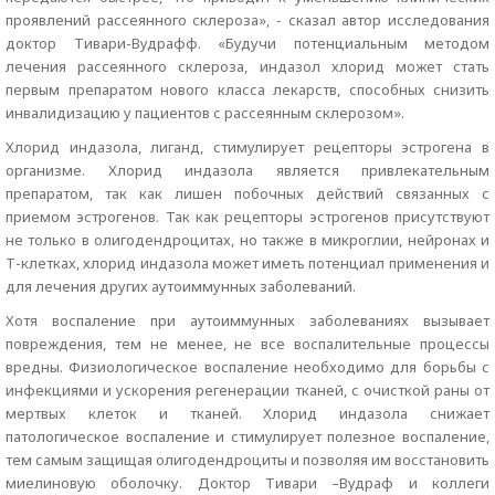
проявлений рассеянного склероза», - сказал автор исследования
доктор Тивари-Вудрафф. «Будучи потенциальным методом
лечения рассеянного склероза, индазол хлорид может стать
первым препаратом нового класса лекарств, способных снизить
инвалидизацию у пациентов с рассеянным склерозом».
Хлорид индазола, лиганд, стимулирует рецепторы эстрогена в
организме. Хлорид индазола является привлекательным
препаратом, так как лишен побочных действий связанных с
приемом эстрогенов. Так как рецепторы эстрогенов присутствуют
не только в олигодендроцитах, но также в микроглии, нейронах и
Т-клетках, хлорид индазола может иметь потенциал применения и
для лечения других аутоиммунных заболеваний.
Хотя воспаление при аутоиммунных заболеваниях вызывает
повреждения, тем не менее, не все воспалительные процессы
вредны. Физиологическое воспаление необходимо для борьбы с
инфекциями и ускорения регенерации тканей, с очисткой раны от
мертвых клеток и тканей. Хлорид индазола снижает
патологическое воспаление и стимулирует полезное воспаление,
тем самым защищая олигодендроциты и позволяя им восстановить
миелиновую оболочку. Доктор Тивари –Вудраф и коллеги