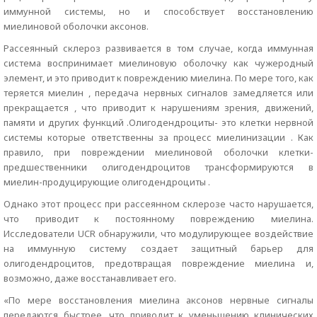
иммунной системы, но и способствует восстановлению
миелиновой оболочки аксонов.
Рассеянный склероз развивается в том случае, когда иммунная
система воспринимает миелиновую оболочку как чужеродный
элемент, и это приводит к повреждению миелина. По мере того, как
теряется миелин , передача нервных сигналов замедляется или
прекращается , что приводит к нарушениям зрения, движений,
памяти и других функций .Олигодендроциты- это клетки нервной
системы которые ответственны за процесс миелинизации . Как
правило, при повреждении миелиновой оболочки клетки-
предшественники олигодендроцитов трансформируются в
миелин-продуцирующие олигодендроциты .
Однако этот процесс при рассеянном склерозе часто нарушается,
что приводит к постоянному повреждению миелина.
Исследователи UCR обнаружили, что модулирующее воздействие
на иммунную систему создает защитный барьер для
олигодендроцитов, предотвращая повреждение миелина и,
возможно, даже восстанавливает его.
«По мере восстановления миелина аксонов нервные сигналы
передаются быстрее, что приводит к уменьшению клинических