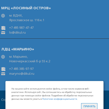
МРЦ «ЛОСИНЫЙ ОСТРОВ»
м. ВДНХ,
Ярославское ш. 116 к.1
+7 495 987-47-47
lo@dikul.ru
ЛДЦ «МАРЬИНО»
м. Марьино,
Новочеркасский б-р 55 к.2
+7 495 385-97-97
maryno@dikul.ru
На нашем сайте используются cookie–файлы, в том числе сервисов веб–
аналитики. Используя сайт, Вы соглашаетесь на обработку персональных
данных при помощи cookie–файлов. Подробнее об обработке персональных
Copyright 2026 Московские центры В.И.Дикуля®
данных вы можете узнать в
Политике конфиденциальности
.
Карта сайта
Свидетельство на товарный знак
Лицензии
ПРИНЯТЬ