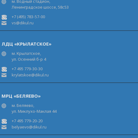
м. Водный стадион,
Ленинградское шоссе, 58с53
+7 (495) 783-57-00
vs@dikul.ru
ЛДЦ «КРЫЛАТСКОЕ»
м. Крылатское,
ул. Осенний б-р 4
+7 495 779-30-30
krylatskoe@dikul.ru
МРЦ «БЕЛЯЕВО»
м. Беляево,
ул. Миклухо-Маклая 44
+7 495 779-20-20
belyaevo@dikul.ru