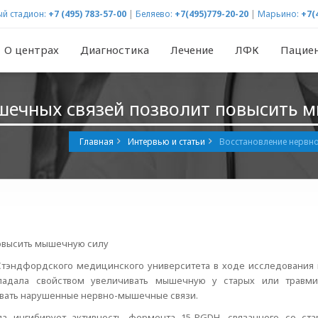
й стадион:
+7 (495) 783-57-00
|
Беляево:
+7(495)779-20-20
|
Марьино:
+7(
О центрах
Диагностика
Лечение
ЛФК
Пацие
шечных связей позволит повысить 
Главная
Интервью и статьи
Восстановление нервн
овысить мышечную силу
Стэндфордского медицинского университета в ходе исследования 
ладала свойством увеличивать мышечную у старых или травми
вать нарушенные нервно-мышечные связи.
ла ингибирует активность фермента 15-PGDH, связанного со ст