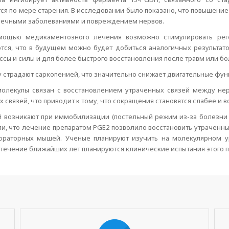
ся по мере старения. В исследовании было показано, что повышение
ечными заболеваниями и повреждением нервов.
омощью медикаментозного лечения возможно стимулировать ре
тся, что в будущем можно будет добиться аналогичных результато
 и силы и для более быстрого восстановления после травм или бо
 страдают саркопенией, что значительно снижает двигательные фун
молекулы связан с восстановлением утраченных связей между н
х связей, что приводит к тому, что сокращения становятся слабее и 
возникают при иммобилизации (постельный режим из-за болезни и
и, что лечение препаратом PGE2 позволило восстановить утраченн
ораторных мышей. Ученые планируют изучить на молекулярном у
течение ближайших лет планируются клинические испытания этого п