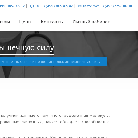
495)385-97-97
|
ВДНХ:
+7(495)987-47-47
|
Крылатское:
+7(495)779-30-30
нтам
Цены
Контакты
Личный кабинет
мышечную силу
о-мышечных связей позволит повысить мышечную силу
получили данные о том, что определенная молекула,
рованных животных, также обладает способностью
арением, или герозима. Количество этого фермента