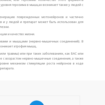
 уровня герозима в мышцах возникает также у людей с
генерацию поврежденных мотонейронов и частично
в и у людей и препарат может быть использован для
лезни.
кции и качество жизни.
ервами и мышцами (нервно-мышечных соединений). В
возникает атрофия мышц.
ли травмы) или при таких заболеваниях, как БАС или
ые с возрастом нервно-мышечные соединения, а также
ровне механизм стимуляции роста нейронов в ходе
репарата.