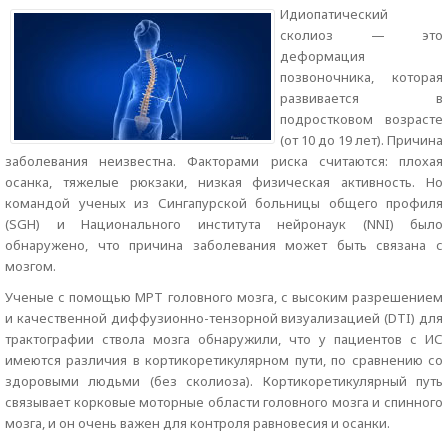
Идиопатический
сколиоз — это
деформация
позвоночника, которая
развивается в
подростковом возрасте
(от 10 до 19 лет). Причина
заболевания неизвестна. Факторами риска считаются: плохая
осанка, тяжелые рюкзаки, низкая физическая активность. Но
командой ученых из Сингапурской больницы общего профиля
(SGH) и Национального института нейронаук (NNI) было
обнаружено, что причина заболевания может быть связана с
мозгом.
Ученые с помощью МРТ головного мозга, с высоким разрешением
и качественной диффузионно-тензорной визуализацией (DTI) для
трактографии ствола мозга обнаружили, что у пациентов с ИС
имеются различия в кортикоретикулярном пути, по сравнению со
здоровыми людьми (без сколиоза). Кортикоретикулярный путь
связывает корковые моторные области головного мозга и спинного
мозга, и он очень важен для контроля равновесия и осанки.