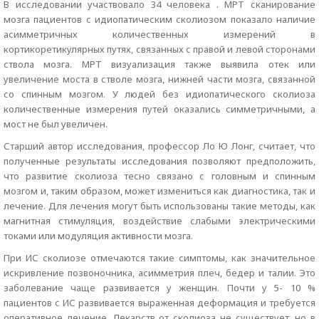
В исследовании участвовало 34 человека . МРТ сканирование
мозга пациентов с идиопатическим сколиозом показало наличие
асимметричных количественных измерений в
кортикоретикулярных путях, связанных с правой и левой сторонами
ствола мозга. МРТ визуализация также выявила отек или
увеличение моста в стволе мозга, нижней части мозга, связанной
со спинным мозгом. У людей без идиопатического сколиоза
количественные измерения путей оказались симметричными, а
мост не был увеличен.
Старший автор исследования, профессор Ло Ю Лонг, считает, что
полученные результаты исследования позволяют предположить,
что развитие сколиоза тесно связано с головным и спинным
мозгом и, таким образом, может измениться как диагностика, так и
лечение. Для лечения могут быть использованы такие методы, как
магнитная стимуляция, воздействие слабыми электрическими
токами или модуляция активности мозга.
При ИС сколиозе отмечаются такие симптомы, как значительное
искривление позвоночника, асимметрия плеч, бедер и талии. Это
заболевание чаще развивается у женщин. Почти у 5- 10 %
пациентов с ИС развивается выраженная деформация и требуется
оперативное лечение. Лекарств от сколиоза не существует, но в