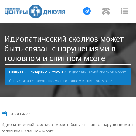
Навигация
Навигац
На
Идиопатический сколиоз может
быть связан с нарушениями в
головном и спинном мозге
Главная
Интервью и статьи
Идиопатический сколиоз может
быть связан с нарушениями в головном и спинном мозге
2024-04-22
Идиопатический сколиоз может быть связан с нарушениями в
головном и спинном мозге