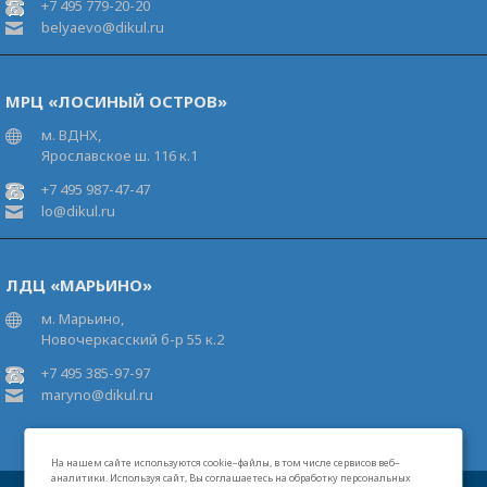
+7 495 779-20-20
belyaevo@dikul.ru
МРЦ «ЛОСИНЫЙ ОСТРОВ»
м. ВДНХ,
Ярославское ш. 116 к.1
+7 495 987-47-47
lo@dikul.ru
ЛДЦ «МАРЬИНО»
м. Марьино,
Новочеркасский б-р 55 к.2
+7 495 385-97-97
maryno@dikul.ru
На нашем сайте используются cookie–файлы, в том числе сервисов веб–
аналитики. Используя сайт, Вы соглашаетесь на обработку персональных