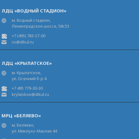
ЛДЦ «ВОДНЫЙ СТАДИОН»
м. Водный стадион,
Ленинградское шоссе, 58с53
+7 (495) 783-57-00
vs@dikul.ru
ЛДЦ «КРЫЛАТСКОЕ»
м. Крылатское,
ул. Осенний б-р 4
+7 495 779-30-30
krylatskoe@dikul.ru
МРЦ «БЕЛЯЕВО»
м. Беляево,
ул. Миклухо-Маклая 44