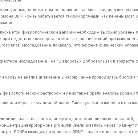
очувствие.
ения ученых, положительное влияние на мозг физических упраж
ормона BDNF- он вырабатывается такими органами, как печень, мозг
ивание.
пуска этой физиологической цепочки необходим высокий уровень л
и при недостатке кислорода в мышцах, возникающий при выполнен
 Neuroscience. Исследование показало, что эффект физических уп
стное исследование» на 12 здоровых добровольцах в возрасте от
 кровь на анализ (в течение 2 часов) Также проводилась биопсия 
сь физиологическим раствором и у них также брали анализы крови и
крови или образце мышечной ткани. Также ученые измеряли в плазм
увеличивалась во время инфузии, достигая пиковых значений,
концентрация прогормона pro-BDNF увеличивалась через 15 минут п
вень pro-BDNF в мышцах, ни уровень mBDNF в плазме или сыворотке н