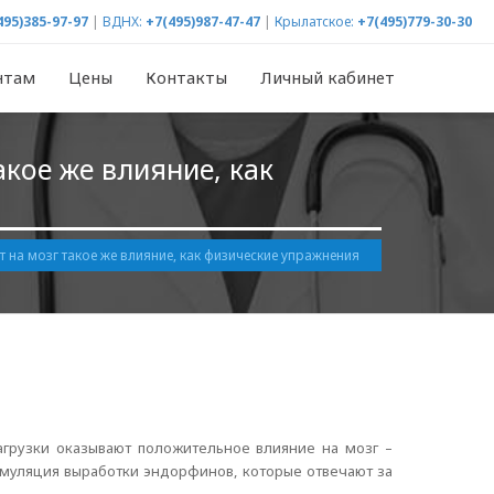
495)385-97-97
|
ВДНХ:
+7(495)987-47-47
|
Крылатское:
+7(495)779-30-30
нтам
Цены
Контакты
Личный кабинет
кое же влияние, как
 на мозг такое же влияние, как физические упражнения
агрузки оказывают положительное влияние на мозг –
имуляция выработки эндорфинов, которые отвечают за