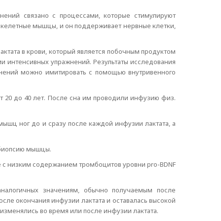
нений связано с процессами, которые стимулируют
, скелетные мышцы, и он поддерживает нервные клетки,
актата в крови, который является побочным продуктом
ии интенсивных упражнений. Результаты исследования
ражнений можно имитировать с помощью внутривенного
 20 до 40 лет. После сна им проводили инфузию физ.
мышц ног до и сразу после каждой инфузии лактата, а
 биопсию мышцы.
е с низким содержанием тромбоцитов уровни pro-BDNF
 аналогичных значениям, обычно получаемым после
осле окончания инфузии лактата и оставалась высокой
е изменялись во время или после инфузии лактата.