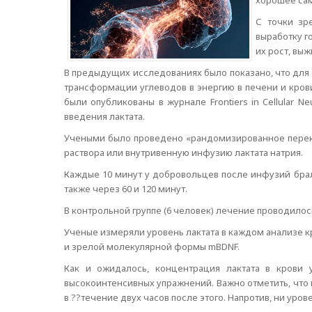
хорошее сам
С точки зр
выработку г
их рост, выж
В предыдущих исследованиях было показано, что для 
трансформации углеводов в энергию в печени и кров
были опубликованы в журнале Frontiers in Cellular
введения лактата.
Учеными было проведено «рандомизированное перекре
раствора или внутривенную инфузию лактата натрия.
Каждые 10 минут у добровольцев после инфузий брали
также через 60 и 120 минут.
В контрольной группе (6 человек) лечение проводило
Ученые измеряли уровень лактата в каждом анализе 
и зрелой молекулярной формы mBDNF.
Как и ожидалось, концентрация лактата в крови 
высокоинтенсивных упражнений. Важно отметить, что 
в ??течение двух часов после этого. Напротив, ни уро