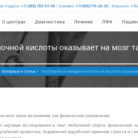
й стадион:
+7 (495) 783-57-00
|
Беляево:
+7(495)779-20-20
|
Марьино:
+7(
О центрах
Диагностика
Лечение
ЛФК
Пацие
очной кислоты оказывает на мозг та
Интервью и статьи
Внутривенное введение молочной кислоты оказывает
а мозг такое же влияние, как физические упражнения
ли научные исследования и опыт любителей спорта, физические н
усиление кровотока, подавление выработки гормонов стресса и ст