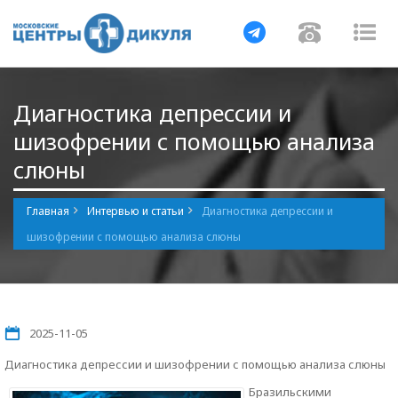
Навигация
Навигац
На
Диагностика депрессии и
шизофрении с помощью анализа
слюны
Главная
Интервью и статьи
Диагностика депрессии и
шизофрении с помощью анализа слюны
2025-11-05
Диагностика депрессии и шизофрении с помощью анализа слюны
Бразильскими