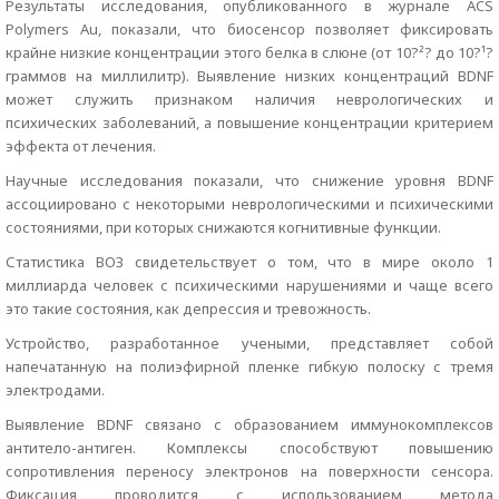
Результаты исследования, опубликованного в журнале ACS
Polymers Au, показали, что биосенсор позволяет фиксировать
крайне низкие концентрации этого белка в слюне (от 10?²? до 10?¹?
граммов на миллилитр). Выявление низких концентраций BDNF
может служить признаком наличия неврологических и
психических заболеваний, а повышение концентрации критерием
эффекта от лечения.
Научные исследования показали, что снижение уровня BDNF
ассоциировано с некоторыми неврологическими и психическими
состояниями, при которых снижаются когнитивные функции.
Статистика ВОЗ свидетельствует о том, что в мире около 1
миллиарда человек с психическими нарушениями и чаще всего
это такие состояния, как депрессия и тревожность.
Устройство, разработанное учеными, представляет собой
напечатанную на полиэфирной пленке гибкую полоску с тремя
электродами.
Выявление BDNF связано с образованием иммунокомплексов
антитело-антиген. Комплексы способствуют повышению
сопротивления переносу электронов на поверхности сенсора.
Фиксация проводится с использованием метода