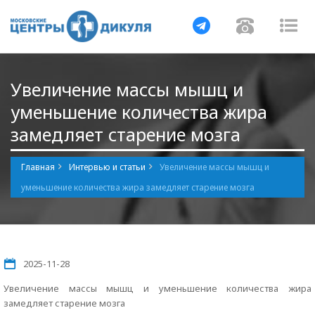
Навигация
Навигац
На
Увеличение массы мышц и
уменьшение количества жира
замедляет старение мозга
Главная
Интервью и статьи
Увеличение массы мышц и
уменьшение количества жира замедляет старение мозга
2025-11-28
Увеличение массы мышц и уменьшение количества жира
замедляет старение мозга