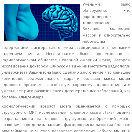
Учеными было
обнаружено, что
определенное
телосложение – с
большей мышечной
массой и относительно
небольшим
содержанием висцерального жира-ассоциировано с меньшим
старением мозга. Исследование было презентовано в
Радиологическом обществе Северной Америки (RSNA). Автором
исследования доктором Сайрусом Раджи из Института радиологии
университета Вашингтона было сделано заключение, что меньшее
количество абдоминального жира и большая масса мышц
здорового организма способствует хорошему здоровью мозга и
уменьшает риск развития таких дегенеративных заболеваний, как
болезнь Альцгеймера.
Хронологический возраст мозга оценивается с помощью
структурного МРТ исследования головного мозга .Такая оценка
возраста мозга на основе структурных изображений мозга
позволяет определить наличия факторов риска развития болезни
Альцгеймера .МРТ тела позволяет определить объем мышц и