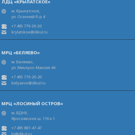
ЛДЦ «КРЫЛАТСКОЕ»
м. Крылатское,
ул. Осенний б-р 4
+7 495 779-30-30
krylatskoe@dikul.ru
МРЦ «БЕЛЯЕВО»
м. Беляево,
ул. Миклухо-Маклая 44
+7 495 779-20-20
belyaevo@dikul.ru
МРЦ «ЛОСИНЫЙ ОСТРОВ»
м. ВДНХ,
Ярославское ш. 116 к.1
+7 495 987-47-47
lo@dikul.ru