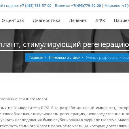
й стадион:
+7 (495) 783-57-00
|
Беляево:
+7(495)779-20-20
|
Марьино:
+7(
О центрах
Диагностика
Лечение
ЛФК
Пацие
плант, стимулирующий регенерацию
Главная
Интервью и статьи
Ученые разработали био
енерацию спинного мозга
ных из Университета RCSI был разработан новый имплантат, кото
 способностью стимулировать регенерацию, непосредственно к 
зультаты исследования были опубликованы в журнале Bioactive Mate
 жесткость спинного мозга и переносил частицы, которые доставляли