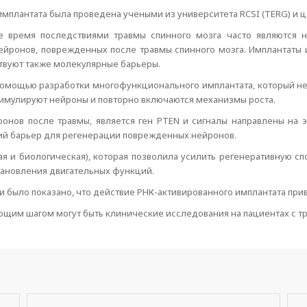
имплантата была проведена учеными из университета RCSI (TERG) и 
е время последствиями травмы спинного мозга часто являются н
йронов, поврежденных после травмы спинного мозга. Имплантаты 
ствуют также молекулярные барьеры.
омощью разработки многофункционального имплантата, который не 
стимулируют нейроны и повторно включаются механизмы роста.
ов после травмы, является ген PTEN и сигналы направлены на эт
нний барьер для регенерации поврежденных нейронов.
я и биологическая), которая позволила усилить регенеративную с
ановления двигательных функций.
и было показано, что действие РНК-активированного имплантата при
щим шагом могут быть клинические исследования на пациентах с тр