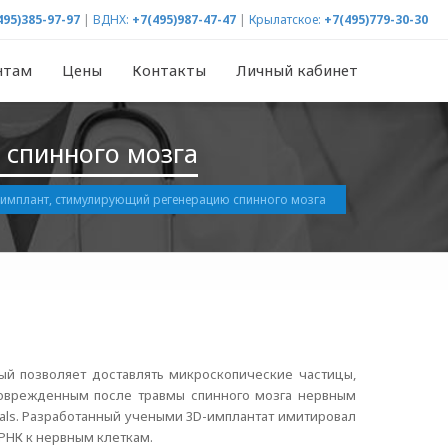
495)385-97-97
|
ВДНХ:
+7(495)987-47-47
|
Крылатское:
+7(495)779-30-30
нтам
Цены
Контакты
Личный кабинет
 спинного мозга
имплант, стимулирующий регенерацию спинного мозга
рый позволяет доставлять микроскопические частицы,
поврежденным после травмы спинного мозга нервным
rials. Разработанный учеными 3D-имплантат имитировал
 РНК к нервным клеткам.