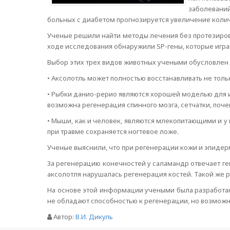
заболеваний
больных с диабетом прогнозируется увеличение коли
Ученые решили найти методы лечения без протезиров
ходе исследования обнаружили SP-гены, которые игра
Выбор этих трех видов животных учеными обусловле
• Аксолотль может полностью восстанавливать не только
• Рыбки данио-рерио являются хорошей моделью для и
возможна регенерация спинного мозга, сетчатки, поч
• Мыши, как и человек, являются млекопитающими и у
при травме сохраняется ногтевое ложе.
Ученые выяснили, что при регенерации кожи и эпидерми
За регенерацию конечностей у саламандр отвечает ген
аксолотля нарушалась регенерация костей. Такой же ре
На основе этой информации учеными была разработана
не обладают способностью к регенерации, но возможн
Автор:
В.И. Дикуль