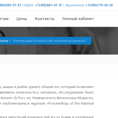
495)385-97-97
|
ВДНХ:
+7(495)987-47-47
|
Крылатское:
+7(495)779-30-30
нтам
Цены
Контакты
Личный кабинет
татьи
Регенерация конечностей человека возможна?
, мыши и рыбки данио) общий ген, который позволяет
авливать конечности у человека.; Исследование было
 Кеннет Д.Посс из Университета Висконсина Мэдисон,
опубликованы в журнале «Proceedings of the National
иона ампутаций конечностей из-за травм и различных