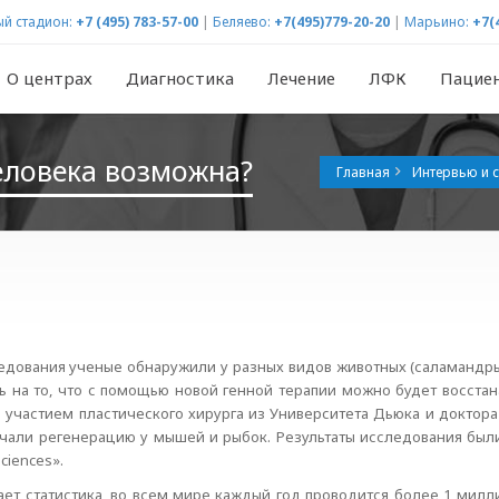
й стадион:
+7 (495) 783-57-00
|
Беляево:
+7(495)779-20-20
|
Марьино:
+7(
О центрах
Диагностика
Лечение
ЛФК
Пацие
еловека возможна?
Главная
Интервью и с
едования ученые обнаружили у разных видов животных (саламандры
ь на то, что с помощью новой генной терапии можно будет восстан
 участием пластического хирурга из Университета Дьюка и доктора
чали регенерацию у мышей и рыбок. Результаты исследования были 
ciences».
ает статистика, во всем мире каждый год проводится более 1 милл