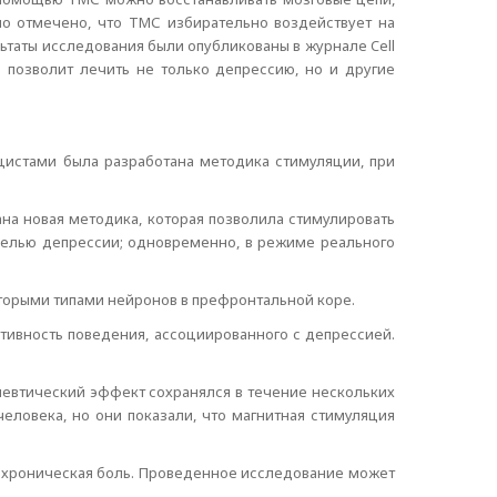
ло отмечено, что ТМС избирательно воздействует на
ьтаты исследования были опубликованы в журнале Cell
 позволит лечить не только депрессию, но и другие
истами была разработана методика стимуляции, при
на новая методика, которая позволила стимулировать
делью депрессии; одновременно, в режиме реального
торыми типами нейронов в префронтальной коре.
ктивность поведения, ассоциированного с депрессией.
певтический эффект сохранялся в течение нескольких
еловека, но они показали, что магнитная стимуляция
Р, хроническая боль. Проведенное исследование может