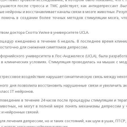
ушаются после стресса и ТМС действует, как антидепрессант .Бы
е нейроны и восстанавливает каналы связи в мозге животных .Резул
 помочь в создании более точных методов стимуляции мозга, что
вом доктора Скотта Уилке в университете UCLA.
оцедур ежедневно в течение 6 недель. В последнее время клиниц
 достаточно для снижения симптомов депрессии.
форнийского университета в Лос-Анджелесе (UCLA), была разработа
 в клинических условиях. Стимуляция проводилась на мышах с мо
стрессовое воздействие нарушает синаптическую связь между неко
ного дня позволила восстановить нарушенные связи и увеличить а
ласс IT нейронов.
поведение в течение 24 часов после процедуры стимуляции и тера
животных, не могут в полной мере понять механизмы депрессии у ч
 и нейронных связей.
для лечения депрессии, но и таких состояний, как шум в ушах, ПТС
 с использованием нейромодуляции.