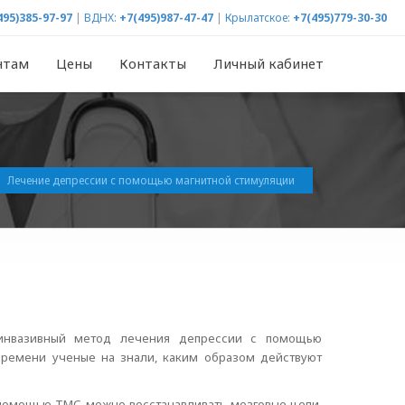
495)385-97-97
|
ВДНХ:
+7(495)987-47-47
|
Крылатское:
+7(495)779-30-30
нтам
Цены
Контакты
Личный кабинет
Лечение депрессии с помощью магнитной стимуляции
еинвазивный метод лечения депрессии с помощью
времени ученые на знали, каким образом действуют
с помощью ТМС можно восстанавливать мозговые цепи,