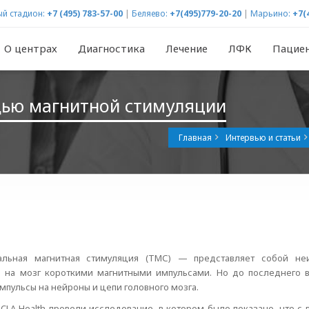
й стадион:
+7 (495) 783-57-00
|
Беляево:
+7(495)779-20-20
|
Марьино:
+7(
О центрах
Диагностика
Лечение
ЛФК
Пацие
щью магнитной стимуляции
Главная
Интервью и статьи
альная магнитная стимуляция (ТМС) — представляет собой н
я на мозг короткими магнитными импульсами. Но до последнего 
мпульсы на нейроны и цепи головного мозга.
CLA Health провели исследование, в котором было показано, что 