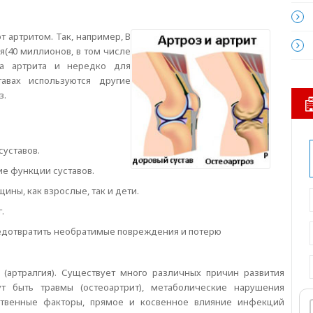
 артритом. Так, например, В
я(40 миллионов, в том числе
а артрита и нередко для
авах используются другие
з.
суставов.
е функции суставов.
ины, как взрослые, так и дети.
.
едотвратить необратимые повреждения и потерю
 (артралгия). Существует много различных причин развития
ут быть травмы (остеоартрит), метаболические нарушения
дственные факторы, прямое и косвенное влияние инфекций