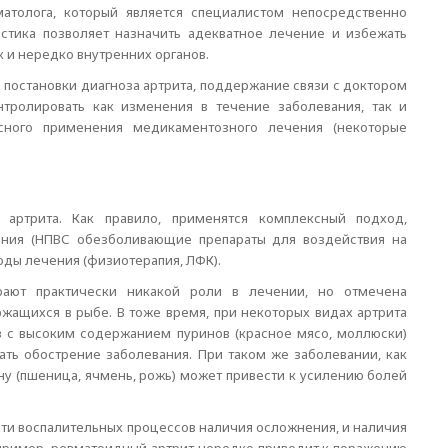
атолога, который является специалистом непосредственно
стика позволяет назначить адекватное лечение и избежать
к и нередко внутренних органов.
ле постановки диагноза артрита, поддержание связи с доктором
нтролировать как изменения в течение заболевания, так и
сного применения медикаментозного лечения (некоторые
 артрита. Как правило, применятся комплексный подход,
ния (НПВС обезболивающие препараты для воздействия на
ды лечения (физиотерапия, ЛФК).
ают практически никакой роли в лечении, но отмечена
жащихся в рыбе. В тоже время, при некоторых видах артрита
в с высоким содержанием пуринов (красное мясо, моллюски)
вать обострение заболевания. При таком же заболевании, как
у (пшеница, ячмень, рожь) может привести к усилению болей
ести воспалительных процессов наличия осложнения, и наличия