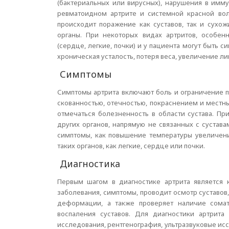
(бактериальных или вирусных), нарушения в имм
ревматоидном артрите и системной красной вол
происходит поражение как суставов, так и сухо
органы. При некоторых видах артритов, особен
(сердце, легкие, почки) и у пациента могут быть 
хроническая усталость, потеря веса, увеличение л
Симптомы
Симптомы артрита включают боль и ограничение по
скованностью, отечностью, покраснением и местн
отмечаться болезненность в области сустава. Пр
других органов, напрямую не связанных с сустава
симптомы, как повышение температуры увеличен
таких органов, как легкие, сердце или почки.
Диагностика
Первым шагом в диагностике артрита является к
заболевания, симптомы, проводит осмотр суставов
деформации, а также проверяет наличие сомат
воспаления суставов. Для диагностики артрита
исследования, рентгенография, ультразвуковые исс