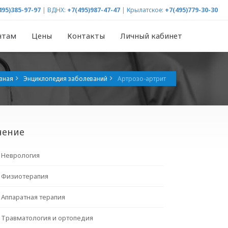
495)385-97-97
|
ВДНХ:
+7(495)987-47-47
|
Крылатское:
+7(495)779-30-30
нтам
Цены
Контакты
Личный кабинет
вная
Энциклопедия заболеваний
Артрозо-артрит
чение
Неврология
Физиотерапия
Аппаратная терапия
Травматология и ортопедия