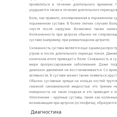
проявляться в течение длительного времени. 
ухудшается также в течение длительного периода 
Боль, как правило, изолированная в пораженном с
пораженном суставе. В более легких случаях бол
спустя после нагрузки. Возможно также нали
болезненность при артрозе обычно не сопровожда
суставе (например, при ревматоидном артрите).
Скованность сустава является еще одним распрос
утром и после длительного периода покоя. Движ
конечном итоге приведет к боли. Скованность в с
мере прогрессирования заболевания. Даже тогд
диапазон движения не восстанавливается. Со вре
активности. В суставе может также появиться хру
Обычно суставные хрящи на концах костей трутся 
смазкой синовиальной жидкостью это трение н
поверхность не такая гладкая и это приводит к п
Уплотнение – крупные суставы, такие как коленны
возникающие при артрозе (остеофиты), образуются
Диагностика