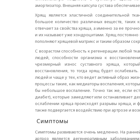
амортизатор. Внешняя капсула сустава обеспечивает
Хрящ является эластичной соединительной тка
большое количество различных веществ, таких к
отвечает за свойства хряща, а именно за ее прочн
и их называют уже хондроцитами. Хрящ постоянно 
пополняют хрящевой матрикс и таким образом сохр
С возрастом способность к регенерации любой тка
людей, способности организма к восстановлен
чрезмерный износ суставного хряща, котор
восстановления, то тогда хрящ будет ослабевать
людей и чаще у тех, кто ведет активный образ жиз
процессы такие, как медиаторы воспаления, котор
бы небольшое воспаление. Точно так же, если ес
диабет), которые замедляют или останавливает де
ослаблении хряща происходят разрывы хряща, и фр
также подвергается воздействию при артрозе и воз
Симптомы
Симптомы развиваются очень медленно. На ранней
артроз является дегенеративным заболевание