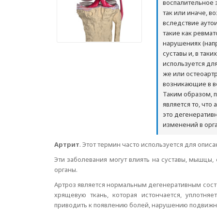
воспалительное з
так или иначе, в
вследствие ауто
такие как ревмат
нарушениях (нап
суставы и, в так
используется для
же или остеоарт
возникающие в во
Таким образом, 
является то, что
это дегенератив
изменений в орга
Артрит
. Этот термин часто используется для описа
Эти заболевания могут влиять на суставы, мышцы,
органы.
Артроз является нормальным дегенеративным сост
хрящевую ткань, которая истончается, уплотня
приводить к появлению болей, нарушению подвиж