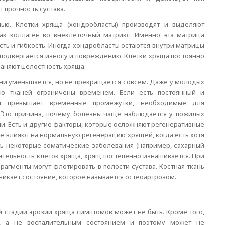
 прочность сустава.
нью. Клетки хряща (хондробласты) производят и выделяют
ак коллаген во внеклеточный матрикс. Именно эта матрица
ость и гибкость. Иногда хондробласты остаются внутри матрицы
подвергается износу и повреждению. Клетки хряща постоянно
аняют целостность хряща.
ни уменьшается, но не прекращается совсем. Даже у молодых
ию тканей ограничены временем. Если есть постоянный и
ый превышает временные промежутки, необходимые для
. Это причина, почему болезнь чаще наблюдается у пожилых
ни. Есть и другие факторы, которые осложняют регенеративные
ые влияют на нормальную регенерацию хрящей, когда есть хотя
ть некоторые соматические заболевания (например, сахарный
ятельность клеток хряща, хрящ постепенно изнашивается. При
агменты могут флотировать в полости сустава. Костная ткань
никает состояние, которое называется остеоартрозом.
 стадии эрозии хряща симптомов может не быть. Кроме того,
м, а не воспалительным состоянием и поэтому может не