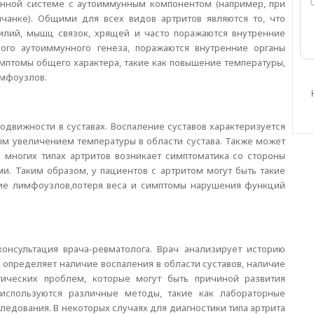
унной системе с аутоиммунным компонентом (например, при
чанке). Общими для всех видов артритов являются то, что
жилий, мышц связок, хрящей и часто поражаются внутренние
ного аутоиммунного генеза, поражаются внутренние органы
симптомы общего характера, такие как повышение температуры,
имфоузлов.
движности в суставах. Воспаление суставов характеризуется
ым увеличением температуры в области сустава. Также может
и многих типах артритов возникает симптоматика со стороны
ми. Таким образом, у пациентов с артритом могут быть такие
ие лимфоузлов,потеря веса и симптомы нарушения функций
онсультация врача-ревматолога. Врач анализирует историю
, определяет наличие воспаления в области суставов, наличие
ических проблем, которые могут быть причиной развития
 используются различные методы, такие как лабораторные
ледования. В некоторых случаях для диагностики типа артрита