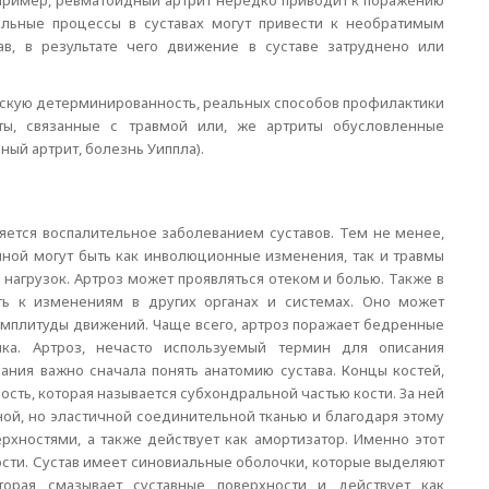
пример, ревматоидный артрит нередко приводит к поражению
тельные процессы в суставах могут привести к необратимым
в, в результате чего движение в суставе затруднено или
ескую детерминированность, реальных способов профилактики
ты, связанные с травмой или, же артриты обусловленные
ный артрит, болезнь Уиппла).
яется воспалительное заболеванием суставов. Тем не менее,
ной могут быть как инволюционные изменения, так и травмы
нагрузок. Артроз может проявляться отеком и болью. Также в
ть к изменениям в других органах и системах. Оно может
амплитуды движений. Чаще всего, артроз поражает бедренные
ника. Артроз, нечасто используемый термин для описания
ания важно сначала понять анатомию сустава. Концы костей,
сть, которая называется субхондральной частью кости. За ней
ной, но эластичной соединительной тканью и благодаря этому
хностями, а также действует как амортизатор. Именно этот
кости. Сустав имеет синовиальные оболочки, которые выделяют
торая смазывает суставные поверхности и действует как