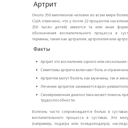
Артрит
Около 350 миллионов человек во всем мире болеют
США отмечено, что у почти 22 процентов населени
250 тысяч детей) имеется та или иная форм
обозначения воспалительного процесса в суст
термины, такие как артралгия, артропатия или артро
Факты
Артрит это воспаление одного или нескольких 
Симптомы артрита включают боль и ограничени
Артритом могут болеть как мужчины, так и женщ
Лечение артритов занимается врач-ревматолог
Своевременная диагностика может помочь пр
трудоспособности.
Болезнь часто сопровождается болью в суставах
воспалительного процесса в суставах. Это мог
(например, подагра или псевдоподагра), насле