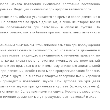
После начала появления симптомов состояние постепенно
времени. Ведущим симптомом при артрозе является боль.
уставе. Боль обычно усиливается во время и после движения в
ь не появляется во время движения, а лишь некоторое время
чие болезненности при пальпации в области сустава. Но
ется отеком, как это бывает при воспалительных явлениях в
траненным симптомом. Это наиболее заметно при пробуждении
ение может снизить скованность, но чрезмерное движение в
уставе имеет тенденцию к ухудшению с течением времени, по
а, когда скованность в суставе уменьшается, нормальный
менем это приводит к значительному снижению двигательной
ст при движении, особенно по мере прогрессирования болезни.
друг о друга, но в связи с гладкой поверхностью и хорошей
е приводит к появлению звуков. При артрозе же хрящевая
оявлению звуков при движении в суставе (хрусту, скрежету).
е становятся более плотными на ощупь. Костные разрастания,
 в течение времени и могут прощупываться под кожей в виде