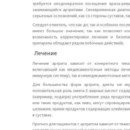
требуется неоднократное посещение врача-ревм
занимающийся артритами. Своевременная диагно
серьезных осложнений, как со стороны суставов, та
Следует отметить, что как до, так и особенно пос
имеет большое значение, так как позволяет ко
возможность корректировки лечения и безопа
препараты обладают рядом побочных действий).
Лечение
Лечение артрита зависит от конкретного типа
включающий как медикаментозные методы лече
иммунную систему), так и немедикаментозные мето
Для большинства форм артрита, диеты не игр
положительная роль омега-3 жирных кислот содер
(например, подагре) употребление ряда продукто
или таких продуктов, как пиво, могут спровоциро
целиакия, прием продуктов содержащих клейковин
в суставах.
Прогноз для пациентов с артритом зависит от тяж