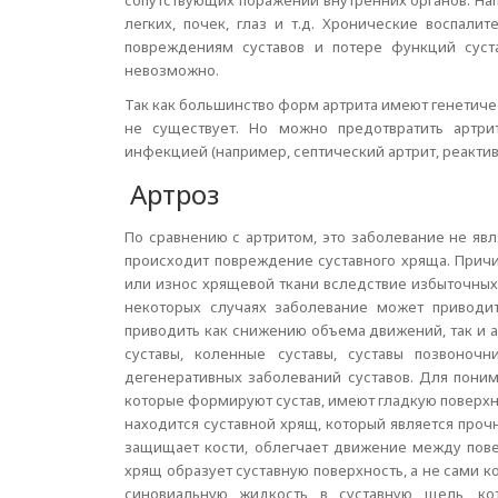
сопутствующих поражений внутренних органов. На
легких, почек, глаз и т.д. Хронические воспали
повреждениям суставов и потере функций суста
невозможно.
Так как большинство форм артрита имеют генетич
не существует. Но можно предотвратить артри
инфекцией (например, септический артрит, реактив
Артроз
По сравнению с артритом, это заболевание не явл
происходит повреждение суставного хряща. Причи
или износ хрящевой ткани вследствие избыточных 
некоторых случаях заболевание может приводи
приводить как снижению объема движений, так и 
суставы, коленные суставы, суставы позвоноч
дегенеративных заболеваний суставов. Для поним
которые формируют сустав, имеют гладкую поверхно
находится суставной хрящ, который является проч
защищает кости, облегчает движение между повер
хрящ образует суставную поверхность, а не сами 
синовиальную жидкость в суставную щель, ко