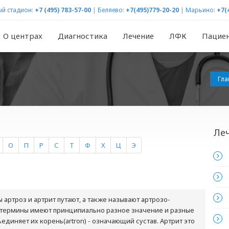
й стадион:
+7 (495) 783-57-00
|
Беляево:
+7(495)779-20-20
|
Марьино:
+7(
О центрах
Диагностика
Лечение
ЛФК
Пацие
Гла
Ле
О
П
Р
С
Т
Ф
Х
Ц
Э
артроз и артрит путают, а также называют артрозо-
и термины имеют принципиально разное значение и разные
единяет их корень(artron) - означающий сустав. Артрит это