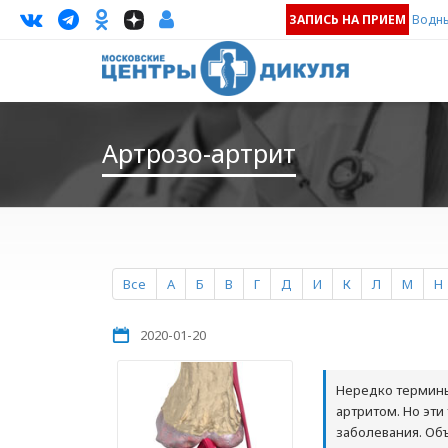
ЗАПИСЬ НА ПРИЕМ
Водны
Артрозо-артрит
Все
А
Б
В
Г
Д
И
К
Л
М
Н
2020-01-20
Нередко термины 
артритом. Но эт
заболевания. Объ