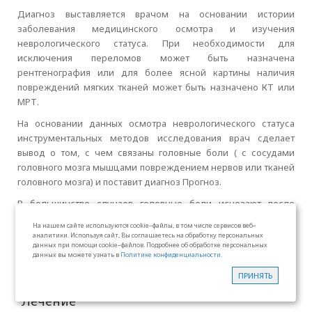
Диагноз выставляется врачом на основании истории
заболевания медицинского осмотра и изучения
неврологического статуса. При необходимости для
исключения переломов может быть назначена
рентгенография или для более ясной картины наличия
повреждений мягких тканей может быть назначено КТ или
МРТ.
На основании данных осмотра неврологического статуса
инструментальных методов исследования врач сделает
вывод о том, с чем связаны головные боли ( с сосудами
головного мозга мышцами повреждением нервов или тканей
головного мозга) и поставит диагноз Прогноз.
В большинстве случаев головные боли исчезают после
излечения травмы. Длительность наличия головных болей
На нашем сайте используются cookie–файлы, в том числе сервисов веб–
зависит от степени тяжести травмы. При наличие же
аналитики. Используя сайт, Вы соглашаетесь на обработку персональных
данных при помощи cookie–файлов. Подробнее об обработке персональных
хронических головных болей может потребоваться
данных вы можете узнать в
Политике конфиденциальности
.
длительное лечение, которое периодически придется
корректировать.
ПРИНЯТЬ
Запись на прием
Лечение