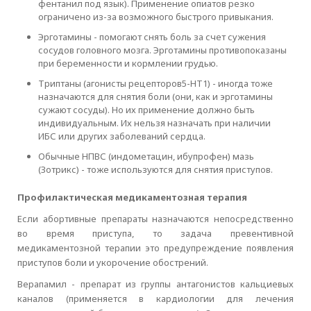
фентанил под язык). Применение опиатов резко
ограничено из-за возможного быстрого привыкания.
Эрготамины - помогают снять боль за счет сужения
сосудов головного мозга. Эрготамины противопоказаны
при беременности и кормлении грудью.
Триптаны (агонисты рецепторов5-HT1) - иногда тоже
назначаются для снятия боли (они, как и эрготамины
сужают сосуды). Но их применение должно быть
индивидуальным. Их нельзя назначать при наличии
ИБС или других заболеваний сердца.
Обычные НПВС (индометацин, ибупрофен) мазь
(Зотрикс) - тоже используются для снятия приступов.
Профилактическая медикаментозная терапия
Если абортивные препараты назначаются непосредственно
во время приступа, то задача превентивной
медикаментозной терапии это предупреждение появления
приступов боли и укорочение обострений.
Верапамил - препарат из группы антагонистов кальциевых
каналов (применяется в кардиологии для лечения