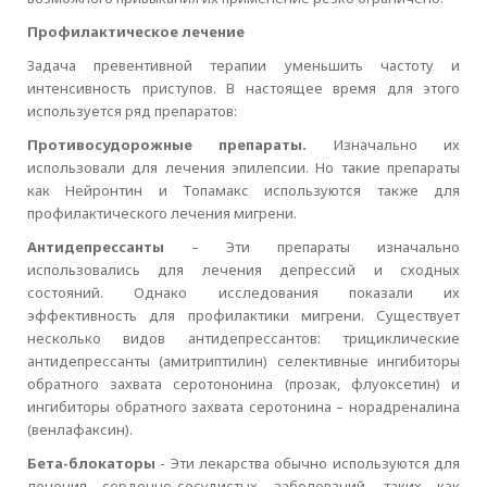
Профилактическое лечение
Задача превентивной терапии уменьшить частоту и
интенсивность приступов. В настоящее время для этого
используется ряд препаратов:
Противосудорожные препараты.
Изначально их
использовали для лечения эпилепсии. Но такие препараты
как Нейронтин и Топамакс используются также для
профилактического лечения мигрени.
Антидепрессанты
– Эти препараты изначально
использовались для лечения депрессий и сходных
состояний. Однако исследования показали их
эффективность для профилактики мигрени. Существует
несколько видов антидепрессантов: трициклические
антидепрессанты (амитриптилин) селективные ингибиторы
обратного захвата серотононина (прозак, флуоксетин) и
ингибиторы обратного захвата серотонина – норадреналина
(венлафаксин).
Бета-блокаторы
- Эти лекарства обычно используются для
лечения сердечно-сосудистых заболеваний, таких как