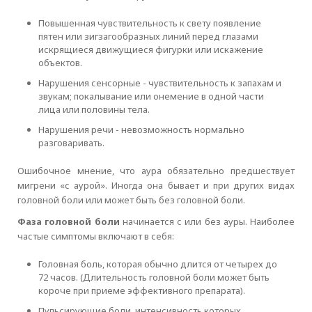
Повышенная чувствительность к свету появление
пятен или зигзагообразных линий перед глазами
искрящиеся движущиеся фигурки или искажение
объектов.
Нарушения сенсорные - чувствительность к запахам и
звукам; покалывание или онемение в одной части
лица или половины тела.
Нарушения речи - невозможность нормально
разговаривать.
Ошибочное мнение, что аура обязательно предшествует
мигрени «с аурой». Иногда она бывает и при других видах
головной боли или может быть без головной боли.
Фаза головной боли
начинается с или без ауры. Наиболее
частые симптомы включают в себя:
Головная боль, которая обычно длится от четырех до
72 часов. (Длительность головной боли может быть
короче при приеме эффективного препарата).
Пульсирующие боли, интенсивность которых