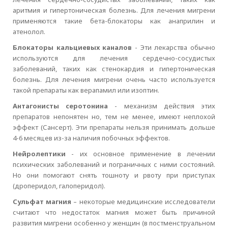
аритмия и гипертоническая болезнь. Для лечения мигрени
применяются такие бета-блокаторы как анаприлин и
атенолол.
Блокаторы кальциевых каналов
- Эти лекарства обычно
используются для лечения сердечно-сосудистых
заболеваний, таких как стенокардия и гипертоническая
болезнь. Для лечения мигрени очень часто используется
такой препараты как верапамил или изоптин.
Антагонисты серотонина
- механизм действия этих
препаратов непонятен но, тем не менее, имеют неплохой
эффект (Сансерт). Эти препараты нельзя принимать дольше
4-6 месяцев из-за наличия побочных эффектов.
Нейролептики
- их основное применение в лечении
психических заболеваний и пограничных с ними состояний.
Но они помогают снять тошноту и рвоту при приступах
(дроперидол, галоперидол).
Сульфат магния
– некоторые медицинские исследователи
считают что недостаток магния может быть причиной
развития мигрени особенно у женщин (в постменструальном