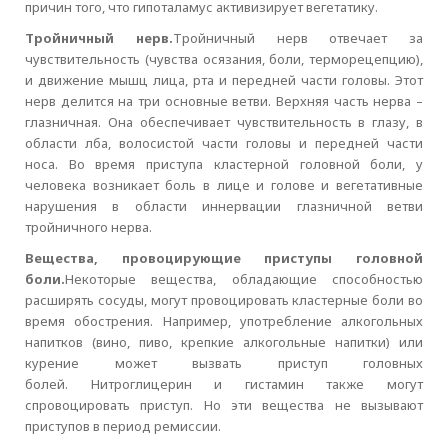
причин того, что гипоталамус активизирует вегетатику.
Тройничный нерв.
Тройничный нерв отвечает за
чувствительность (чувства осязания, боли, терморецепцию),
и движение мышц лица, рта и передней части головы. Этот
нерв делится на три основные ветви. Верхняя часть нерва –
глазничная. Она обеспечивает чувствительность в глазу, в
области лба, волосистой части головы и передней части
носа. Во время приступа кластерной головной боли, у
человека возникает боль в лице и голове и вегетативные
нарушения в области иннервации глазничной ветви
тройничного нерва.
Вещества, провоцирующие приступы головной
боли.
Некоторые вещества, обладающие способностью
расширять сосуды, могут провоцировать кластерные боли во
время обострения. Например, употребление алкогольных
напитков (вино, пиво, крепкие алкогольные напитки) или
курение может вызвать приступ головных
болей. Нитроглицерин и гистамин также могут
спровоцировать приступ. Но эти вещества не вызывают
приступов в период ремиссии.