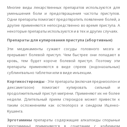
Многие виды лекарственных препаратов используются для
уменьшения боли и предотвращения частоты приступов.
Одни препараты помогают предотвратить появление болей, а
другие применяются непосредственно во время приступа. А
некоторые препараты используются и в тех и других случаях.
Препараты для купирования приступа (абортивные)
Эти медикаменты сужают сосуды головного мозга и
прерывают болевой приступ. Чем быстрее они попадают в
кровь, тем будет короче болевой приступ. Поэтому эти
препараты применяются в виде спреев (эндоназальных)
сублингвально таблетки или в виде инъекции.
Кортикостероиды
- Эти препараты (включая преднизолон и
дексаметазон) помогают купировать сильный и
продолжительный приступ мигрени. Применяют их не более
недели. Длительный прием стероидов может привести к
таким осложнениям как остеопороз и синдром Иценко-
Кушинга.
Эрготамины
препараты содержащие алкалоиды спорыньи
(эрготамины) применяются в сочетании с кофеином