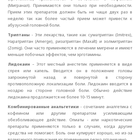
(Мигранал). Принимаются они только при необходимости.
Прием этих препаратов должен быть не чаще двух раз в
неделю так как более частый прием может привести к
абузусной головной боли.
Триптаны
- Эти лекарства, такие как суматриптан (Imitrex),
Наратриптан (Amerge), ризатриптан (Maxalt) и золмитриптан
(Zomig). Они часто применяются в лечении мигрени и имеют
меньше побочных эффектов, чем эрготамины.
Лидокаин
– Этот местный анестетик применяется в виде
спрея или капель. Вводится он в положение головы
запрокинутой назад и повернутой в сторону
противоположную локализации боли. Лидокаин вводится в
ноздрю на стороне головной боли. Обычно действие
лидокаина продолжается не более 10-15 минут.
Комбинированные анальгетики
- сочетание аналгетика с
кофеином или другим препаратом усиливающим
обезболивающее действие. Опиаты - или наркотические
препараты применяются только в случаях, когда другие
средства не помогают. Боль они купируют хорошо, но из-за
возможного привыкания их применение резко ограничено.