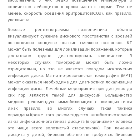
заболеваний. У них редко повышенная температура и
количество лейкоцитов в крови часто в норме. Тем не
менее, скорость оседания эритроцитов(СОЭ), как правило,
увеличена.
Боковые рентгенограммы позвоночника обычно
визуализируют сужение дискового пространства с эрозией
позвоночных концевых пластин смежных позвонков. КТ
может быть полезным для локализации поражения, которые
достаточно трудно диагностировать клинически. В
некоторых случаях томография может быть ложно
отрицательна, но это не является поводом исключения
инфекции диска. Магнитно-резонансная томография (МРТ)
может оказаться необходима для диагностики локализации
инфекции диска. Лечебные мероприятия при дисцитах до
сих пор являются темой для дискуссий. Большинство
медиков рекомендуют иммобилизацию с помощью гипса
и,как правило, во многих случаях такая тактика
оправдана.Кроме того рекомендуется антибиотикотерапия
из-за инфекционного генеза дисцита (в организме человека
это чаще всего золотистый стафилококк). При лечении
дисцита у детей, биопсия обычно не требуется. Биопсия