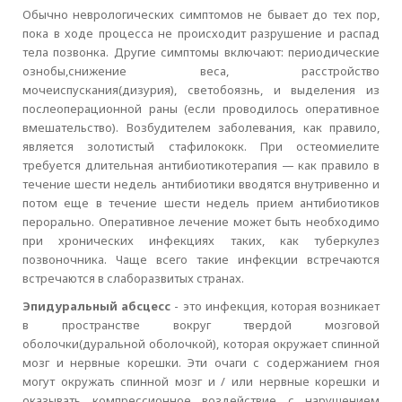
Обычно неврологических симптомов не бывает до тех пор,
пока в ходе процесса не происходит разрушение и распад
тела позвонка. Другие симптомы включают: периодические
ознобы,снижение веса, расстройство
мочеиспускания(дизурия), светобоязнь, и выделения из
послеоперационной раны (если проводилось оперативное
вмешательство). Возбудителем заболевания, как правило,
является золотистый стафилококк. При остеомиелите
требуется длительная антибиотикотерапия — как правило в
течение шести недель антибиотики вводятся внутривенно и
потом еще в течение шести недель прием антибиотиков
перорально. Оперативное лечение может быть необходимо
при хронических инфекциях таких, как туберкулез
позвоночника. Чаще всего такие инфекции встречаются
встречаются в слаборазвитых странах.
Эпидуральный абсцесс
- это инфекция, которая возникает
в пространстве вокруг твердой мозговой
оболочки(дуральной оболочкой), которая окружает спинной
мозг и нервные корешки. Эти очаги с содержанием гноя
могут окружать спинной мозг и / или нервные корешки и
оказывать компрессионное воздействие с нарушением