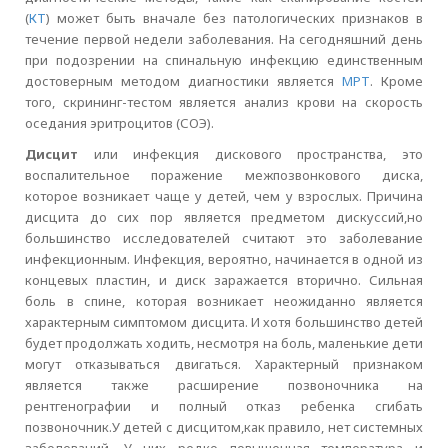
(
КТ
) может быть вначале без патологических признаков в
течение первой недели заболевания. На сегодняшний день
при подозрении на спинальную инфекцию единственным
достоверным методом диагностики является
МРТ
. Кроме
того, скрининг-тестом является анализ крови на скорость
оседания эритроцитов (СОЭ).
Дисцит
или инфекция дискового пространства, это
воспалительное поражение межпозвонкового диска,
которое возникает чаще у детей, чем у взрослых. Причина
дисцита до сих пор является предметом дискуссий,но
большинство исследователей считают это заболевание
инфекционным. Инфекция, вероятно, начинается в одной из
концевых пластин, и диск заражается вторично. Сильная
боль в спине, которая возникает неожиданно является
характерным симптомом дисцита. И хотя большинство детей
будет продолжать ходить, несмотря на боль, маленькие дети
могут отказываться двигаться. Характерный признаком
является также расширение позвоночника на
рентгенографии и полный отказ ребенка сгибать
позвоночник.У детей с дисцитом,как правило, нет системных