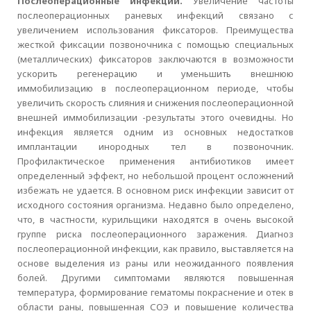
Послеоперационные инфекции.
Увеличение частоты
послеоперационных раневых инфекций связано с
увеличением использования фиксаторов. Преимущества
жесткой фиксации позвоночника с помощью специальных
(металлических) фиксаторов заключаются в возможности
ускорить регенерацию и уменьшить внешнюю
иммобилизацию в послеоперационном периоде, чтобы
увеличить скорость слияния и снижения послеоперационной
внешней иммобилизации -результаты этого очевидны. Но
инфекция является одним из основных недостатков
имплантации инородных тел в позвоночник.
Профилактическое применения антибиотиков имеет
определенный эффект, но небольшой процент осложнений
избежать не удается. В основном риск инфекции зависит от
исходного состояния организма. Недавно было определено,
что, в частности, курильщики находятся в очень высокой
группе риска послеоперационного заражения. Диагноз
послеоперационной инфекции, как правило, выставляется на
основе выделения из раны или неожиданного появления
болей. Другими симптомами являются повышенная
температура, формирование гематомы покраснение и отек в
области раны, повышенная СОЭ и повышение количества