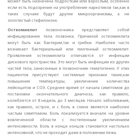
может быть назначена подросткам или взрослым, особенно
если есть подозрение на употребление наркотиков так,как в
таких случаях будут другие микроорганизмы, а не
золотистый стафилококк.
Остеомиелит
позвоночника представляет собой
инфицирование тела позвонка. Причиной остеомиелита
могут быть как бактерии,так и грибки. Наиболее часто
возникает бактериальный или пиогенный остеомиелит.
Проявления остеомиелита отличаются от инфекции
дискового пространства. Это могут быть инфекции из других
частей тела, занесенные в позвоночник гематогенно. У этих
пациентов присутствуют системные признаки такие,как
повышение температуры, увеличение количества
лейкоцитов и СОЭ. Среднее время от начала симптомов до
постановки окончательного диагноза, как правило,
колеблется от 8 недель до 3 месяцев. Начало заболевания,
как правило, острое, и с боль в спине является наиболее
частым симптомом. Боль локализуется вначале на уровне
вовлеченной области с постепенным увеличением
интенсивности. Боль в конце концов становится настолько
интенсивной, что не проходит даже в положении лежа.