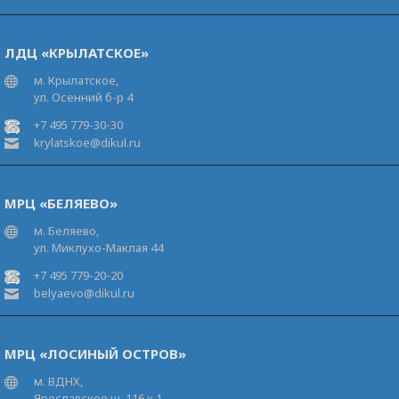
ЛДЦ «КРЫЛАТСКОЕ»
м. Крылатское,
ул. Осенний б-р 4
+7 495 779-30-30
krylatskoe@dikul.ru
МРЦ «БЕЛЯЕВО»
м. Беляево,
ул. Миклухо-Маклая 44
+7 495 779-20-20
belyaevo@dikul.ru
МРЦ «ЛОСИНЫЙ ОСТРОВ»
м. ВДНХ,
Ярославское ш. 116 к.1