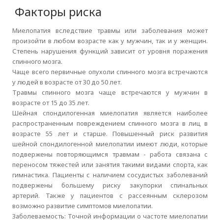
Факторы риска
Миелопатия вследствие травмы или заболевания может
произойти в любом возрасте как у мужчин, так и у женщин.
Степень нарушения функций зависит от уровня поражения
спинного мозга.
Чаще всего первичные опухоли спинного мозга встречаются
у людей в возрасте от 30 до 50 лет.
Травмы спинного мозга чаще встречаются у мужчин в
возрасте от 15 до 35 лет.
Шейная спондилогенная миелопатия является наиболее
распространенным повреждением спинного мозга в лиц в
возрасте 55 лет и старше. Повышенный риск развития
шейной спондилогенной миелопатии имеют люди, которые
подвержены повторяющимся травмам - работа связана с
переносом тяжестей или занятия такими видами спорта, как
гимнастика. Пациенты с наличием сосудистых заболеваний
подвержены большему риску закупорки спинальных
артерий. Также у пациентов с рассеянным склерозом
возможно развитие симптомов миелопатии.
Заболеваемость: Точной информации о частоте миелопатии