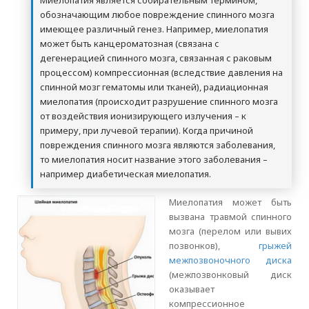
Миелопатия является собирательным термином,
обозначающим любое повреждение спинного мозга
имеющее различный генез. Например, миелопатия
может быть канцероматозная (связана с
дегенерацией спинного мозга, связанная с раковым
процессом) компрессионная (вследствие давления на
спинной мозг гематомы или тканей), радиационная
миелопатия (происходит разрушение спинного мозга
от воздействия ионизирующего излучения – к
примеру, при лучевой терапии). Когда причиной
повреждения спинного мозга являются заболевания,
то миелопатия носит название этого заболевания –
например диабетическая миелопатия.
Миелопатия может быть
вызвана травмой спинного
мозга (перелом или вывих
позвонков),
грыжей
межпозвоночного диска
(межпозвонковый диск
оказывает
компрессионное