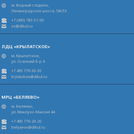
м. Водный стадион,
Ленинградское шоссе, 58с53
+7 (495) 783-57-00
vs@dikul.ru
ЛДЦ «КРЫЛАТСКОЕ»
м. Крылатское,
ул. Осенний б-р 4
+7 495 779-30-30
krylatskoe@dikul.ru
МРЦ «БЕЛЯЕВО»
м. Беляево,
ул. Миклухо-Маклая 44
+7 495 779-20-20
belyaevo@dikul.ru