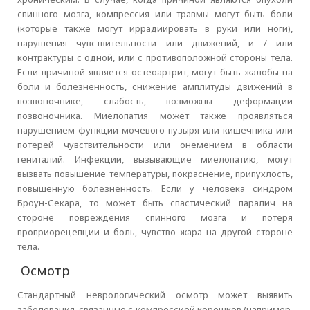
спинного мозга, компрессия или травмы могут быть боли
(которые также могут иррадиировать в руки или ноги),
нарушения чувствительности или движений, и / или
контрактуры с одной, или с противоположной стороны тела.
Если причиной является остеоартрит, могут быть жалобы на
боли и болезненность, снижение амплитуды движений в
позвоночнике, слабость, возможны деформации
позвоночника. Миелопатия может также проявляться
нарушением функции мочевого пузыря или кишечника или
потерей чувствительности или онемением в области
гениталий. Инфекции, вызывающие миелопатию, могут
вызвать повышение температуры, покраснение, припухлость,
повышенную болезненность. Если у человека синдром
Броун-Секара, то может быть спастический паралич на
стороне повреждения спинного мозга и потеря
проприорецепции и боль, чувство жара на другой стороне
тела.
Осмотр
Стандартный неврологический осмотр может выявить
заболевания, связанные с компрессией корешков (например,