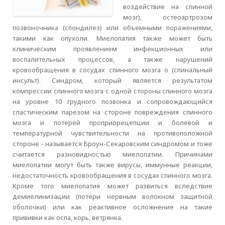
воздействие на спинной
мозг), остеоартрозом
позвоночника (спондилез) или объемными поражениями,
такими как опухоли. Миелопатия также может быть
клиническим проявлением инфекционных или
воспалительных процессов, а также нарушений
кровообращения в сосудах спинного мозга о (спинальный
инсульт). Синдром, который является результатом
компрессии спинного мозга с одной стороны спинного мозга
на уровне 10 грудного позвонка и сопровождающийся
спастическим парезом на стороне повреждения спинного
мозга и потерей проприорецепции и болевой и
температурной чувствительности на противоположной
стороне - называется Броун-Секаровским синдромом и тоже
считается разновидностью миелопатии. Причинами
миелопатии могут быть также вирусы, иммунные реакции,
недостаточность кровообращения в сосудах спинного мозга.
Кроме того миелопатия может развиться вследствие
демиелинизации (потери нервным волокном защитной
оболочки) или как реактивное осложнение на такие
прививки как оспа, корь, ветрянка.