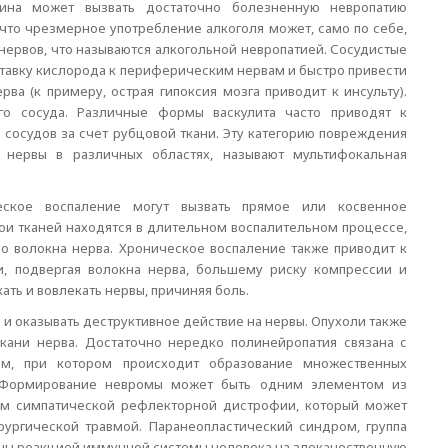
ина может вызвать достаточно болезненную невропатию
что чрезмерное употребление алкоголя может, само по себе,
ервов, что называются алкогольной невропатией. Сосудистые
тавку кислорода к периферическим нервам и быстро привести
а (к примеру, острая гипоксия мозга приводит к инсульту).
го сосуда. Различные формы васкулита часто приводят к
сосудов за счет рубцовой ткани. Эту категорию повреждения
 нервы в различных областях, называют мультифокальная
еское воспаление могут вызвать прямое или косвенное
и тканей находятся в длительном воспалительном процессе,
о волокна нерва. Хроническое воспаление также приводит к
и, подвергая волокна нерва, большему риску компрессии и
ать и вовлекать нервы, причиняя боль.
 и оказывать деструктивное действие на нервы. Опухоли также
ткани нерва. Достаточно нередко полинейропатия связана с
ям, при котором происходит образование множественных
. Формирование невромы может быть одним элементом из
ом симпатической рефлекторной дистрофии, который может
ургической травмой. Паранеопластический синдром, группа
ны реакцией иммунной системы человека на злокачественную