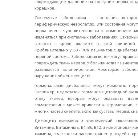
повреждающее давление на соседние нервы, и та
корешков.
Системные заболевания — состояния, которы
периферическую невропатию. Эти состояния могут
нерва очень чувствительности к изменениям м
изменяться при системных заболеваниях. Сахарны
глюкозы в крови, является главной причиной
Приблизительно у 60 - 70% пациентов с диабето
нервной системы. Заболевания почек могут привест
повреждать ткань нервов. У большинства пациенто
развивается полинейропатия. Некоторые заболе
нарушения обмена веществ.
Гормональные дисбалансы могут изменить нор
Например, недостаток гормонов щитовидной жел
отеку тканей, которые могут оказывать дав
соматотропина может привести к акромегалии, 
многих частей скелета, включая суставы. Нервы, с
Дефициты витамина и хронический алкоголизм
Витамины. Витамины Е, B1, B6, B12, и никотиновая
тиамина, в частности распространен у людей с х