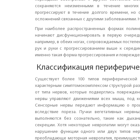
сохраняются неизменными в течение многих
прогрессируют в течение долгого времени, но
осложнений связанных с другими заболеваниями. Н
При наиболее распространенных формах полине
начинают дисфункционировать в первую очередь
например, в обеих ногах, сопровождаемых постепе
рук и руки с прогрессированием выше к середин
именно такая форма прогрессирования и поврежде
Классификация перифериче
Существует более 100 типов периферической 
характерным симптомокомплексом структурой разв
от типа нервов, которые подверглись поврежден
нервы управляют движениями всех мышц под кон
Сенсорные нервы передают информацию о проце
вследствие пореза. Пучки вегетативных нервн
выполняются без сознательно, такие как дыха
секреции. Хотя некоторые невропатии могут оказ
нарушение функции одного или двух типов нерв
преобладающе моторная невропатия, преимуществ