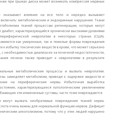
кже при грыжах диска может возникать компрессия нервных
е оказывают влияние на все тело и нередко вызывают
 включать: метаболические и эндокринные нарушения. Ткани
етаболизма тканей процессам регенерации, которые могут
й диабет, характеризующийся хронически высокими уровнями
 периферической невропатии в некоторых странах (США).
м имеются как умеренные, так и тяжелые формы повреждения
и к избытку токсических веществ в крови, что может серьезно
в, с необходимостью диализа из-за почечной недостаточности,
вания печени также приводит к невропатиям в результате
мальные метаболические процессы и вызвать невропатии.
езы замедляет метаболизм, приводя к задержке жидкости и
ление на периферические нервы. Избыточная выработка
состояние, характеризующееся патологическим увеличением
набжающие эти измененные суставы, часто тоже повреждаются.
 могут вызвать необратимые повреждения тканей нерва.
 кислота очень важны для нормальной функции нервов. Дефицит
роническим алкоголизмом, потому что у этих людей нарушено