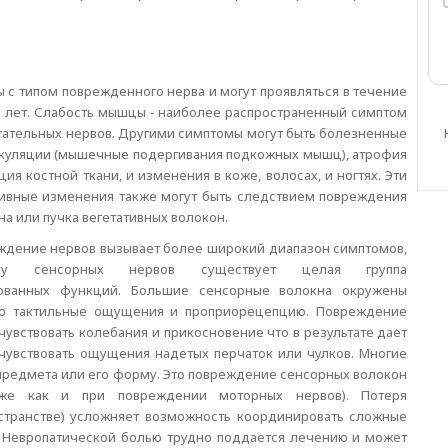
 с типом поврежденного нерва и могут проявляться в течение
и лет. Слабость мышцы - наиболее распространенный симптом
ательных нервов. Другими симптомы могут быть болезненные
икуляции (мышечные подергивания подкожных мышц), атрофия
я костной ткани, и изменения в коже, волосах, и ногтях. Эти
ивные изменения также могут быть следствием повреждения
а или пучка вегетативных волокон.
ждение нервов вызывает более широкий диапазон симптомов,
у сенсорных нервов существует целая группа
рованных функций. Большие сенсорные волокна окружены
ию тактильные ощущения и проприорецепцию. Повреждение
увствовать колебания и прикосновение что в результате дает
 чувствовать ощущения надетых перчаток или чулков. Многие
предмета или его форму. Это повреждение сенсорных волокон
кже как и при повреждении моторных нервов). Потеря
странстве) усложняет возможность координировать сложные
. Невропатической болью трудно поддается лечению и может