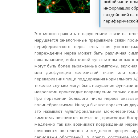
любой части тел
информацию обра
воздействий на т
периферической 
Это можно сравнить с нарушением связи на теле
нарушается (аналогичные прерывание связи прои
периферического нерва есть своя узкоспециа
повреждении нерва может быть различная симп
покалыванием, избыточной чувствительностью к п
могут быть более выраженные симптомы, включая 
или дисфункция железистой ткани или орган
переваривания пищи поддержания нормального АД
тяжелых случаях могут быть нарушения функции д
невропатии происходит повреждение только одно
При поражении большого числа нервов оказыва
полинейропатиями. Иногда бывают поражения двух
это называют мультифокальным мононевритом. П
симптомы появляются внезапно , происходит быст
медленно так как возникают повреждения нервн
появляются постепенно и медленно прогрессир
периодами обострений. У других состояние мо