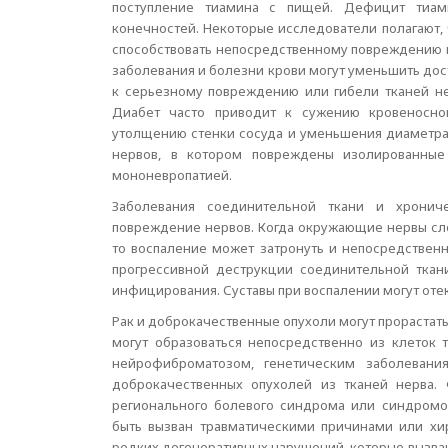
поступление тиамина с пищей. Дефицит тиам
конечностей. Некоторые исследователи полагают, 
способствовать непосредственному повреждению н
заболевания и болезни крови могут уменьшить дос
к серьезному повреждению или гибели тканей нерв
Диабет часто приводит к сужению кровеносно
утолщению стенки сосуда и уменьшения диаметра 
нервов, в котором повреждены изолированные
мононевропатией.
Заболевания соединительной ткани и хронич
повреждение нервов. Когда окружающие нервы сло
то воспаление может затронуть и непосредственн
прогрессивной деструкции соединительной ткан
инфицирования. Суставы при воспалении могут отек
Рак и доброкачественные опухоли могут прорастать
могут образоваться непосредственно из клеток 
нейрофиброматозом, генетическим заболевани
доброкачественных опухолей из тканей нерва
регионального болевого синдрома или синдром
быть вызван травматическими причинами или хир
редких дегенеративных нарушений, которые вызва