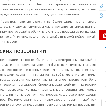
 месяцев или лет. Некоторые хронические невропатии
 очень немного форм оказываются смертельными, если нет
ередко невропатия - симптом другого заболевания.
йропатии, нервные волокна наиболее удаленные от мозга
. Боль и другие симптомы часто появляются симметрично,
нным прогрессией в обеих ногах. Иногда повреждаются пальцы
е тела. У многих пациентов с диабетической нейропатией-
ния нервов.
ских невропатий
невропатии, которые были идентифицированы, каждый с
ития, и прогнозом. Нарушенная функция и симптомы зависят
ию (моторные, сенсорные, или вегетативные). Двигательные
тролем сознания, такими как ходьба, хватание или речь.
ссах восприятия, таких как тактильное чувство или боль
ых волокон регулируют биологические действия, которыми
ние, переваривание пищи, деятельность сердца или желез
ать влияние на все три типа нервов, чаще всего происходит
ов. Поэтому, врачи могут использовать термин, такой как
енно сенсорная невропатия, сенсорно-моторная невропатия,