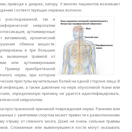
, приводя к диарее, запору. У многих пациентов возникают
еждении соответствующих нервных волокон.
к унаследованной, так и
риферической невропатии
 интоксикация, аутоиммунные
 витаминов), хронический
рушения обмена веществ.
уппированы в три большие
ем, вызванные травмой от
ями или аутоиммунными
. Пример приобретенной
ичного нерва, при котором
еские приступы мучительных болей на одной стороне лица. В
й инфекции, а также давление на нерв опухолевой ткани или
учаях, определенную причину не удается идентифицировать.
патической невропатии.
распространенной причиной повреждения нерва. Ранение или
вязанных с занятиями спортом может привести к разволокнению
у отрыву от спинного мозга. Даже не очень сильные травмы
рвов. Сломанные или вывихнувшиеся кости могут оказывать