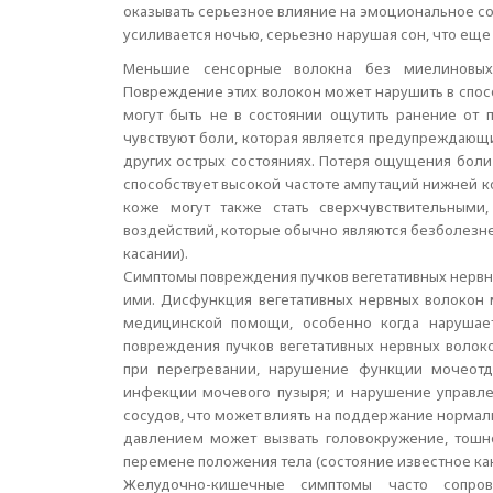
оказывать серьезное влияние на эмоциональное со
усиливается ночью, серьезно нарушая сон, что ещ
Меньшие сенсорные волокна без миелиновых
Повреждение этих волокон может нарушить в спосо
могут быть не в состоянии ощутить ранение от 
чувствуют боли, которая является предупреждаю
других острых состояниях. Потеря ощущения боли 
способствует высокой частоте ампутаций нижней к
коже могут также стать сверхчувствительными, 
воздействий, которые обычно являются безболезне
касании).
Симптомы повреждения пучков вегетативных нервны
ими. Дисфункция вегетативных нервных волокон 
медицинской помощи, особенно когда нарушае
повреждения пучков вегетативных нервных волок
при перегревании, нарушение функции мочеот
инфекции мочевого пузыря; и нарушение управ
сосудов, что может влиять на поддержание нормал
давлением может вызвать головокружение, тошно
перемене положения тела (состояние известное как
Желудочно-кишечные симптомы часто сопров