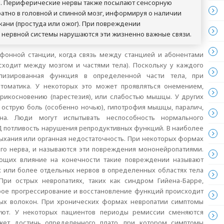
а. Периферические нервы также посылают сенсорную
тно в головной и спинной мозг, информируя о наличии
кани (простуда или ожог). При повреждении
нервной системы нарушаются эти жизненно важные связи.
фонной станции, когда связь между станцией и абонентами
сходит между мозгом и частями тела). Поскольку у каждого
лизированная функция в определенной части тела, при
томатика. У некоторых это может проявляться онемением,
рикосновению (парестезия), или слабостью мышцы. У других
острую боль (особенно ночью), гипотрофия мышцы, паралич,
а. Люди могут испытывать неспособность нормального
 потливость нарушения репродуктивных функций. В наиболее
ыхания или органная недостаточность. При некоторых формах
го нерва, и называются эти повреждения мононейропатиями.
ющих влияние на конечности такие повреждении называют
 или более отдельных нервов в определенных областях тела
ри острых невропатиях, таких как синдром Гийена-Барре,
рое прогрессирование и восстановление функций происходит
ых волокон. При хронических формах невропатии симптомы
уют. У некоторых пациентов периоды ремиссии сменяются
жет достичь определенного плато, при котором симптомы