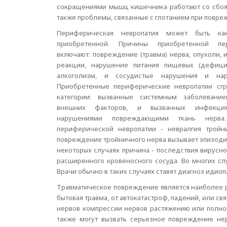
сокращениями мышц кишечника работают со сбоями
также проблемы, связанные с глотанием при повр
Периферическая невропатия может быть ка
приобретенной. Причины приобретенной пе
включают: повреждение (травма) нерва, опухоли,
реакции, нарушение питания пищевых (дефицит
алкоголизм, и сосудистые нарушения и на
Приобретенные периферические невропатии сгр
категории: вызванные системным заболевани
внешних факторов, и вызванных инфекци
нарушениями повреждающими ткань нерва
периферической невропатии - невралгия тройн
повреждение тройничного нерва вызывает эпизодич
некоторых случаях причина - последствия вирусно
расширенного кровеносного сосуда. Во многих сл
Врачи обычно в таких случаях ставят диагноз идио
Травматическое повреждение является наиболее 
бытовая травма, от автокатастроф, падений, или с
нервов компрессии нервов растяжению или полном
также могут вызвать серьезное повреждение не