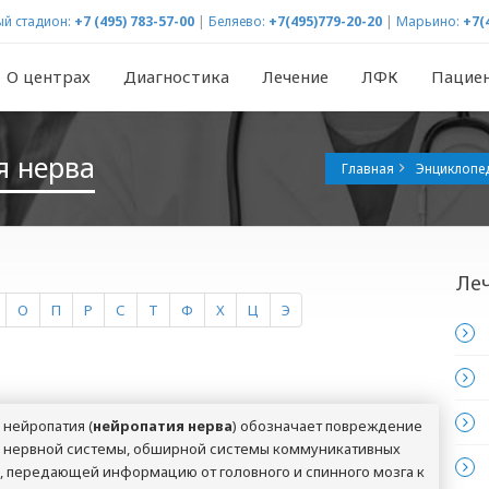
й стадион:
+7 (495) 783-57-00
|
Беляево:
+7(495)779-20-20
|
Марьино:
+7(
О центрах
Диагностика
Лечение
ЛФК
Пацие
я нерва
Главная
Энциклопе
Ле
О
П
Р
С
Т
Ф
Х
Ц
Э
нейропатия (
нейропатия нерва
) обозначает повреждение
 нервной системы, обширной системы коммуникативных
, передающей информацию от головного и спинного мозга к