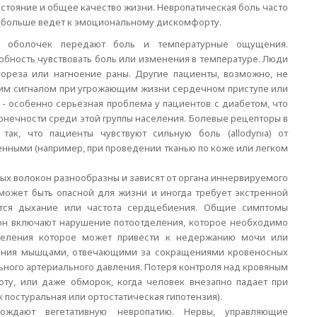
стояние и общее качество жизни. Невропатическая боль часто
е больше ведет к эмоциональному дискомфорту.
 оболочек передают боль и температурные ощущения.
бность чувствовать боль или изменения в температуре. Люди
пореза или нагноение раны. Другие пациенты, возможно, не
щим сигналом при угрожающим жизни сердечном приступе или
- особенно серьёзная проблема у пациентов с диабетом, что
онечности среди этой группы населения. Болевые рецепторы в
так, что пациенты чувствуют сильную боль (allodynia) от
нными (например, при проведении тканью по коже или легком
х волокон разнообразны и зависят от органа иннервируемого
может быть опасной для жизни и иногда требует экстренной
тся дыхание или частота сердцебиения. Общие симптомы
он включают нарушение потоотделения, которое необходимо
деления которое может привести к недержанию мочи или
ления мышцами, отвечающими за сокращениями кровеносных
ьного артериального давления. Потеря контроля над кровяным
ту, или даже обморок, когда человек внезапно падает при
 постуральная или ортостатическая гипотензия).
ождают вегетативную невропатию. Нервы, управляющие