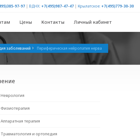
495)385-97-97
|
ВДНХ:
+7(495)987-47-47
|
Крылатское:
+7(495)779-30-30
нтам
Цены
Контакты
Личный кабинет
дия заболеваний
Периферическая нейропатия нерва
чение
Неврология
Физиотерапия
Аппаратная терапия
Травматология и ортопедия