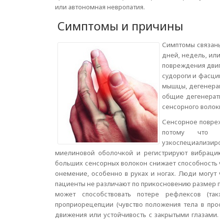
или автономная невропатия.
Симптомы и причины
Симптомы связаны
дней, недель, ил
повреждения двиг
судороги и фасц
мышцы, дегенераци
общие дегенерат
сенсорного волокн
Сенсорное повре
потому что 
узкоспециализи
миелиновой оболочкой и регистрируют вибрац
больших сенсорных волокон снижает способность ч
онемение, особенно в руках и ногах. Люди могут
пациенты не различают по прикосновению размер 
может способствовать потере рефлексов (та
проприорецепции (чувство положения тела в про
движения или устойчивость с закрытыми глазами