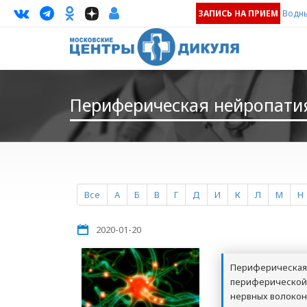
ЗАПИСЬ НА ПРИЕМ
Водны
Периферическая нейропати
Все
А
Б
В
Г
Д
И
К
Л
М
Н
2020-01-20
Периферическая 
периферической
нервных волокон