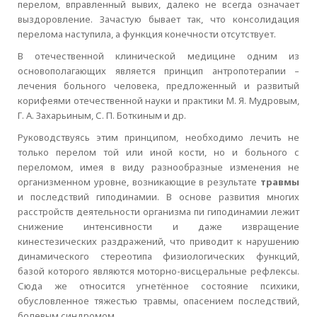
перелом, вправленный вывих, далеко не всегда означает
выздоровление. Зачастую бывает так, что консолидация
перелома наступила, а функция конечности отсутствует.
В отечественной клинической медицине одним из
основополагающих является принцип антропотерапии –
лечения больного человека, предложенный и развитый
корифеями отечественной науки и практики М. Я. Мудровым,
Г. А. Захарьиным, С. П. Боткиным и др.
Руководствуясь этим принципом, необходимо лечить не
только перелом той или иной кости, но и больного с
переломом, имея в виду разнообразные изменения не
организменном уровне, возникающие в результате
травмы
и последствий гиподинамии. В основе развития многих
расстройств деятельности организма пи гиподинамии лежит
снижение интенсивности и даже извращение
кинестезических раздражений, что приводит к нарушению
динамического стереотипа физиологических функций,
базой которого являются моторно-висцеральные рефлексы.
Сюда же относится угнетённое состояние психики,
обусловленное тяжестью травмы, опасением последствий,
болевым синдромом.