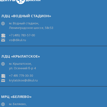
ЛДЦ «ВОДНЫЙ СТАДИОН»
м. Водный стадион,
Ленинградское шоссе, 58с53
+7 (495) 783-57-00
vs@dikul.ru
ЛДЦ «КРЫЛАТСКОЕ»
м. Крылатское,
ул. Осенний б-р 4
+7 495 779-30-30
krylatskoe@dikul.ru
МРЦ «БЕЛЯЕВО»
м. Беляево,