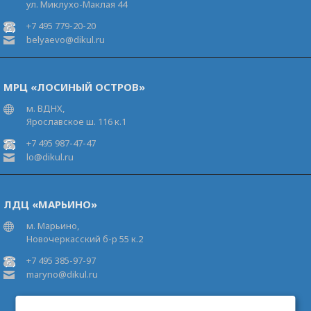
ул. Миклухо-Маклая 44
+7 495 779-20-20
belyaevo@dikul.ru
МРЦ «ЛОСИНЫЙ ОСТРОВ»
м. ВДНХ,
Ярославское ш. 116 к.1
+7 495 987-47-47
lo@dikul.ru
ЛДЦ «МАРЬИНО»
м. Марьино,
Новочеркасский б-р 55 к.2
+7 495 385-97-97
maryno@dikul.ru