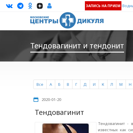
ЗАПИСЬ НА ПРИЕМ
Водны
Тендовагинит и тендонит
Все
А
Б
В
Г
Д
И
К
Л
М
Н
2020-01-20
Тендовагинит
Тендовагинит - 
известных как с