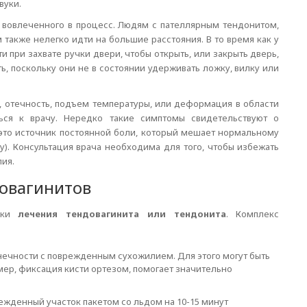
вуки.
, вовлеченного в процесс. Людям с пателлярным тендонитом,
 также нелегко идти на большие расстояния. В то время как у
 при захвате ручки двери, чтобы открыть, или закрыть дверь,
, поскольку они не в состоянии удерживать ложку, вилку или
, отечность, подъем температуры, или деформация в области
ься к врачу. Нередко такие симптомы свидетельствуют о
это источник постоянной боли, который мешает нормальному
). Консультация врача необходима для того, чтобы избежать
ия.
довагинитов
дики
лечения тендовагинита или тендонита
. Комплекс
нечности с поврежденным сухожилием. Для этого могут быть
ер, фиксация кисти ортезом, помогает значительно
жденный участок пакетом со льдом на 10-15 минут