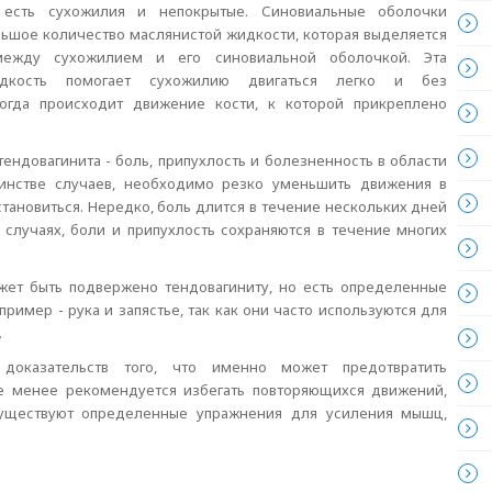
 есть сухожилия и непокрытые. Синовиальные оболочки
ьшое количество маслянистой жидкости, которая выделяется
ежду сухожилием и его синовиальной оболочкой. Эта
идкость помогает сухожилию двигаться легко и без
когда происходит движение кости, к которой прикреплено
ендовагинита - боль, припухлость и болезненность в области
шинстве случаев, необходимо резко уменьшить движения в
становиться. Нередко, боль длится в течение нескольких дней
 случаях, боли и припухлость сохраняются в течение многих
ет быть подвержено тендовагиниту, но есть определенные
ример - рука и запястье, так как они часто используются для
.
доказательств того, что именно может предотвратить
не менее рекомендуется избегать повторяющихся движений,
существуют определенные упражнения для усиления мышц,