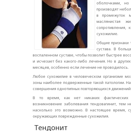
оболочками, но
производят небол
в промежуток м
маслянистая ж
сопротивления, 
сухожилие.
Общие признаки т
сустава. В боль
воспаленном суставе, чтобы позволит быстрее вос
и исчезает без какого-либо лечения. Но в других
месяцев, особенно если лечение не проводилось.
Любое сухожилие в человеческом организме мож
зоны наиболее подверженные такой патологии. Нап
совершения однотипных повторяющихся движений
В то время, как нет никаких фактических 
возникновение заболевания тендовагинит, тем 
насколько это возможно. В настоящее время, 
окружающих поврежденные сухожилия.
Тендонит