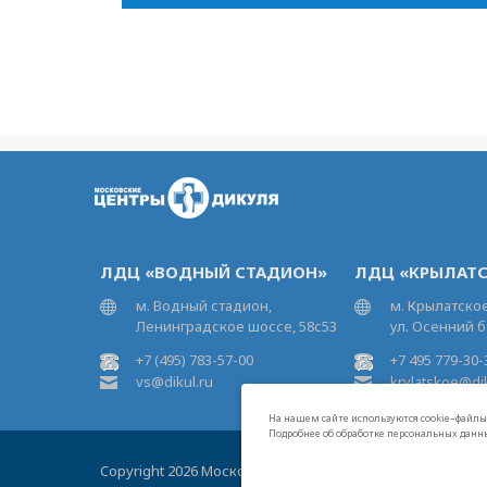
ЛДЦ «ВОДНЫЙ СТАДИОН»
ЛДЦ «КРЫЛАТС
м. Водный стадион,
м. Крылатское
Ленинградское шоссе, 58с53
ул. Осенний б
+7 (495) 783-57-00
+7 495 779-30-
vs@dikul.ru
krylatskoe@dik
На нашем сайте используются cookie–файлы,
Подробнее об обработке персональных данн
Copyright 2026 Московские центры В.И.Дикуля®