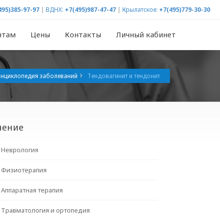
495)385-97-97
|
ВДНХ:
+7(495)987-47-47
|
Крылатское:
+7(495)779-30-30
нтам
Цены
Контакты
Личный кабинет
нциклопедия заболеваний
Тендовагинит и тендонит
чение
Неврология
Физиотерапия
Аппаратная терапия
Травматология и ортопедия