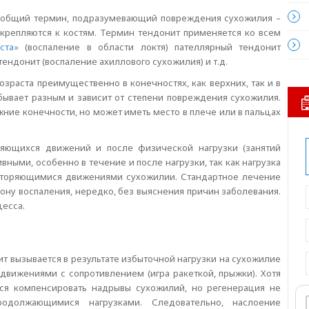
о общий термин, подразумевающий повреждения сухожилия –
репляются к костям. Термин тендонит применяется ко всем
ста»
(воспаление в области локтя) пателлярный тендонит
тендонит (воспаление ахиллового сухожилия) и т.д.
зраста преимущественно в конечностях, как верхних, так и в
ывает разным и зависит от степени повреждения сухожилия.
ижние конечности, но может иметь место в плече или в пальцах
ряющихся движений и после физической нагрузки (занятий
вными, особенно в течение и после нагрузки, так как нагрузка
вторяющимися движениями сухожилии. Стандартное лечение
ну воспаления, нередко, без выяснения причин заболевания.
цесса.
т вызывается в результате избыточной нагрузки на сухожилие
вижениями с сопротивлением (игра ракеткой, прыжки). Хотя
тся компенсировать надрывы сухожилий, но регенерация не
родолжающимися нагрузками. Следовательно, наслоение