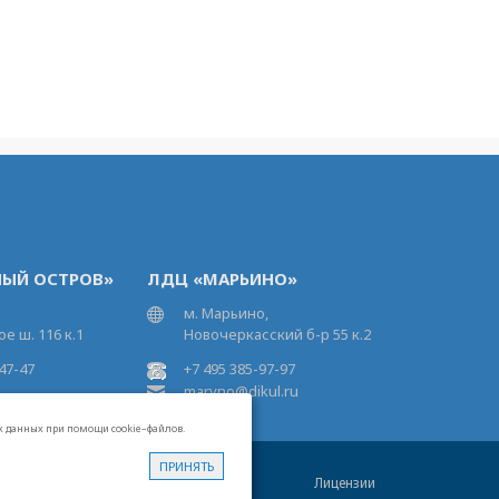
ЫЙ ОСТРОВ»
ЛДЦ «МАРЬИНО»
м. Марьино,
е ш. 116 к.1
Новочеркасский б-р 55 к.2
47-47
+7 495 385-97-97
maryno@dikul.ru
ых данных при помощи cookie–файлов.
ПРИНЯТЬ
та
Свидетельство на товарный знак
Лицензии