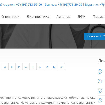
й стадион:
+7 (495) 783-57-00
|
Беляево:
+7(495)779-20-20
|
Марьино:
+7(
О центрах
Диагностика
Лечение
ЛФК
Пацие
Главная
Э
Ле
О
П
Р
С
Т
Ф
Х
Ц
Э
воспаление сухожилия и его окружающих оболочек, также
иновиальные. Некоторые сухожилия покрыты синовиальными