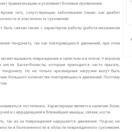
вает травматизацию и усиливает болевые проявления.
Кроме того, сопутствующие заболевания (такие, как диабет
рочность и эластичность сухожилий.
 быть связан также с характером работы (работа механиком
ения тендонита, так как повторяющихся движений, при этом
может вызывать повреждения в запястьях и в плече. У игроков
 кисти. Баскетболисты, которым приходится часто прыгать,
 тендониту. Но не только чрезмерные нагрузки могут быть
ичие большого количества повторяющихся движений. Поэтому
тов.
развиваться постепенно. Характерным является наличие боли,
учей и c иррадиацией в ближайшие мышцы, связки, кости.
сть, так из-за повреждения нарушается движение. Подчас не
ечности и болезненности в области поврежденного сухожилия.