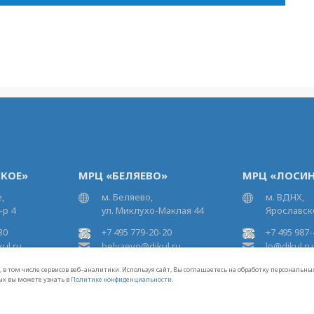
КОЕ»
МРЦ «БЕЛЯЕВО»
МРЦ «ЛОСИН
,
м. Беляево,
м. ВДНХ,
-р 4
ул. Миклухо-Маклая 44
Ярославско
30
+7 495 779-20-20
+7 495 987-
ul.ru
belyaevo@dikul.ru
lo@dikul.ru
 в том числе сервисов веб–аналитики. Используя сайт, Вы соглашаетесь на обработку персональн
ых вы можете узнать в
Политике конфиденциальности
.
Политика конфиденциальности
Карта сай