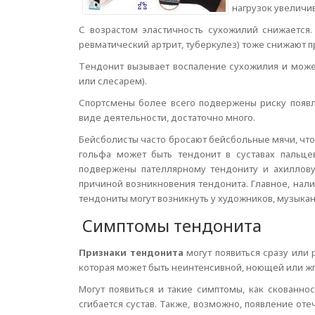
нагрузок увеличи
С возрастом эластичность сухожилий снижается. 
ревматический артрит, туберкулез) тоже снижают п
Tендонит вызывает воспаление сухожилия и может
или слесарем).
Спортсмены более всего подвержены риску появл
виде деятельности, достаточно много.
Бейсболисты часто бросают бейсбольные мячи, что 
гольфа может быть тендонит в суставах пальцев
подвержены пателлярному тендониту и ахиллову
причиной возникновения тендонита. Главное, нал
тендониты могут возникнуть у художников, музыкан
Симптомы тендонита
Признаки тендонита
могут появиться сразу или 
которая может быть неинтенсивной, ноющей или жг
Могут появиться и такие симптомы, как скованно
сгибается сустав. Также, возможно, появление от