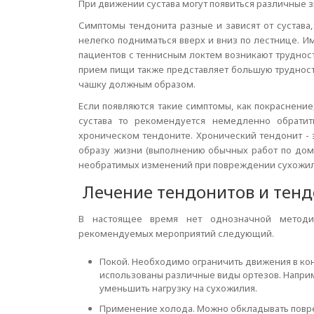
При движении сустава могут появиться различные з
Симптомы тендонита разные и зависят от сустава
нелегко подниматься вверх и вниз по лестнице. Им
пациентов с теннисным локтем возникают трудности
прием пищи также представляет большую трудность
чашку должным образом.
Если появляются такие симптомы, как покраснение
сустава то рекомендуется немедленно обратит
хроническом тендоните. Хронический тендонит - 
образу жизни (выполнению обычных работ по дому
необратимых изменений при повреждении сухожил
Лечение тендонитов и тен
В настоящее время нет однозначной мето
рекомендуемых мероприятий следующий.
Покой. Необходимо ограничить движения в ко
использованы различные виды ортезов. Наприм
уменьшить нагрузку на сухожилия.
Применение холода. Можно обкладывать повре