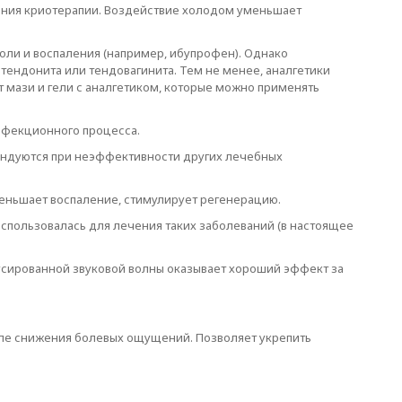
ения криотерапии. Воздействие холодом уменьшает
боли и воспаления (например, ибупрофен). Однако
тендонита или тендовагинита. Тем не менее, аналгетики
т мази и гели с аналгетиком, которые можно применять
нфекционного процесса.
ендуются при неэффективности других лечебных
еньшает воспаление, стимулирует регенерацию.
использовалась для лечения таких заболеваний (в настоящее
усированной звуковой волны оказывает хороший эффект за
сле снижения болевых ощущений. Позволяет укрепить