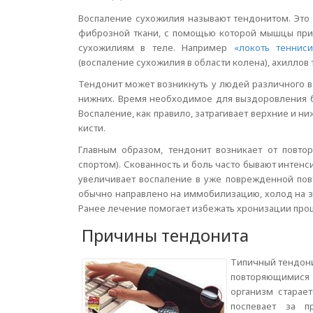
Воспаление сухожилия называют тендонитом. Эт
фиброзной ткани, с помощью которой мышцы прик
сухожилиям в теле. Например
«локоть тенниси
(воспаление сухожилия в области колена), ахиллов 
Тендонит может возникнуть у людей различного во
нижних. Время необходимое для выздоровления б
Воспаление, как правило, затрагивает верхние и н
кисти.
Главным образом, тендонит возникает от повто
спортом). Скованность и боль часто бывают интенси
увеличивает воспаление в уже поврежденной по
обычно направлено на иммобилизацию, холод на зо
Ранее лечение помогает избежать хронизации про
Причины тендонита
Типичный тендони
повторяющимися д
организм старае
поспевает за п