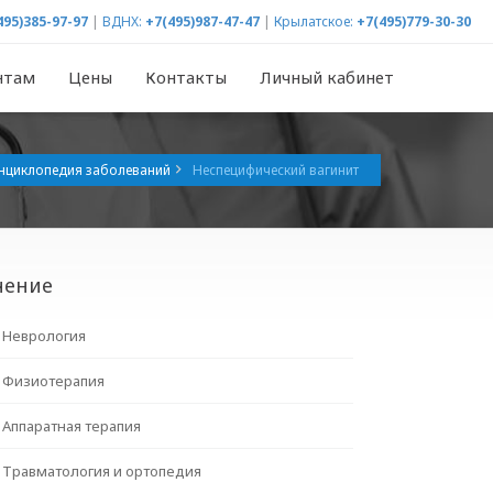
495)385-97-97
|
ВДНХ:
+7(495)987-47-47
|
Крылатское:
+7(495)779-30-30
нтам
Цены
Контакты
Личный кабинет
нциклопедия заболеваний
Неспецифический вагинит
чение
Неврология
Физиотерапия
Аппаратная терапия
Травматология и ортопедия