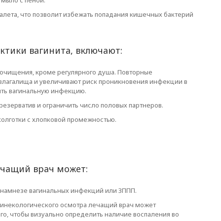
мыло с пеной.
алета, что позволит избежать попадания кишечных бактерий
тики вагинита, включают:
 очищения, кроме регулярного душа. Повторные
влагалища и увеличивают риск проникновения инфекции в
ить вагинальную инфекцию.
резерватив и ограничить число половых партнеров.
колготки с хлопковой промежностью.
ечащий врач может:
анамнезе вагинальных инфекций или ЗППП.
 гинекологического осмотра лечащий врач может
ого, чтобы визуально определить наличие воспаления во