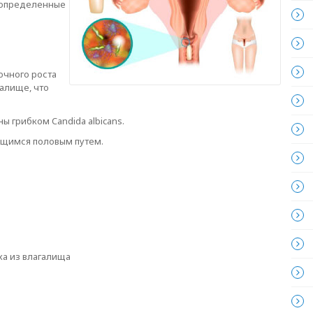
 определенные
очного роста
галище, что
 грибком Candida albicans.
ющимся половым путем.
ха из влагалища