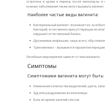
эстрогена в крови в период после менопаузы и
кожные заболевания также могут вызывать вагинит.
Наиболее частые виды вагинита:
Бактериальный вагинит- возникает из-за избыт
бактерий, естественно присутствующих во вла
нарушает естественный баланс.
Дрожжевые инфекции, чаще всего, обусловлены
Трихомониаз – вызывается паразитом переда
Лечебные мероприятия зависят от типа вагинита.
Симптомы
Симптомами вагинита могут быть:
Изменения количества выделений, цвета, запа
Зуд или раздражение во влагалище
Боль во время занятий сексом