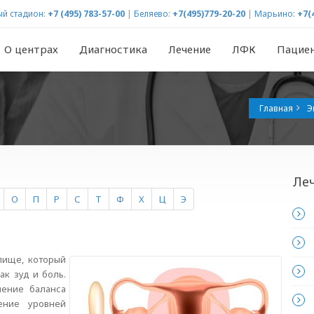
й стадион:
+7 (495) 783-57-00
|
Беляево:
+7(495)779-20-20
|
Марьино:
+7(
О центрах
Диагностика
Лечение
ЛФК
Пацие
Главная
Э
Ле
О
П
Р
С
Т
Ф
Х
Ц
Э
лище, который
ак зуд и боль.
шение баланса
ение уровней