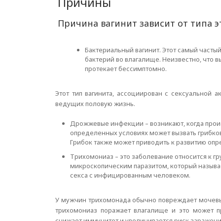
Причины
Причина вагинит зависит от типа э
Бактериальный вагинит. Этот самый часты
бактерий во влагалище. Неизвестно, что 
протекает бессимптомно.
Этот тип вагинита, ассоциирован с сексуальной 
ведущих половую жизнь.
Дрожжевые инфекции – возникают, когда происхо
определенных условиях может вызвать грибково
Грибок также может приводить к развитию опр
Трихомониаз – это заболевание относится к г
микроскопическим паразитом, который называет
секса с инфицированным человеком.
У мужчин трихомонада обычно повреждает мочевы
трихомониаз поражает влагалище и это может пр
снижает иммунитет и увеличивается риск зараже