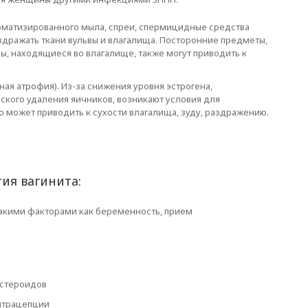
матизированного мыла, спреи, спермицидные средства
здражать ткани вульвы и влагалища. Посторонние предметы,
ны, находящиеся во влагалище, также могут приводить к
ая атрофия). Из-за снижения уровня эстрогена,
кого удаления яичников, возникают условия для
о может приводить к сухости влагалища, зуду, раздражению.
ия вагинита:
акими факторами как беременность, прием
 стероидов
нтрацепции