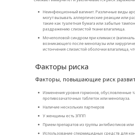
Неинфекционный вагинит. Различные виды аро
могут вызывать аллергические реакции или ра
такие как туалетная бумага или забытые тампо
раздражению слизистой ткани влагалища.
Мочеполовой синдром при климаксе (вагинальн
возникающего после менопаузы или хирургичес
истончения слизистой оболочки влагалища, чт
Факторы риска
Факторы, повышающие риск развит
Изменения уровня гормонов, обусловленные т
противозачаточных таблеток или менопауза.
Наличие нескольких партнеров
У женщины есть ЗППП
Прием препаратов из группы антибиотиков или
Использование спермицидных средств для ко