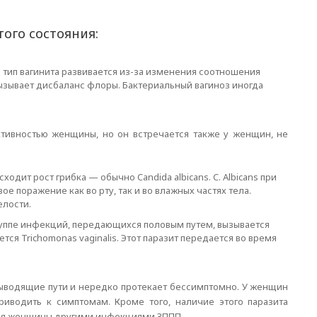
того состояния:
й тип вагинита развивается из-за изменения соотношения
вызывает дисбаланс флоры. Бактериальный вагиноз иногда
активностью женщины, но он встречается также у женщин, не
дит рост грибка — обычно Candida albicans. C. Albicans при
е поражение как во рту, так и во влажных частях тела.
елости.
руппе инфекций, передающихся половым путем, вызывается
ся Trichomonas vaginalis. Этот паразит передается во время
водящие пути и нередко протекает бессимптомно. У женщин
иводить к симптомам. Кроме того, наличие этого паразита
ния женщины другими инфекциями ЗППП.