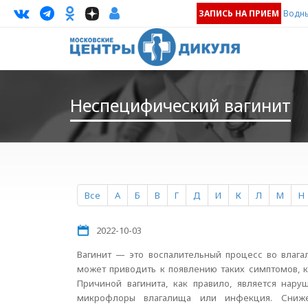
ЗАПИСЬ НА ПРИЕМ
Водны
Неспецифический вагинит
Все
А
Б
В
Г
Д
И
К
Л
М
Н
2022-10-03
Вагинит — это воспалительный процесс во влага
может приводить к появлению таких симптомов, к
Причиной вагинита, как правило, является нару
микрофлоры влагалища или инфекция. Сниж