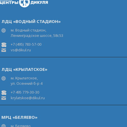
ЛДЦ «ВОДНЫЙ СТАДИОН»
м. Водный стадион,
Ленинградское шоссе, 58с53
+7 (495) 783-57-00
vs@dikul.ru
ЛДЦ «КРЫЛАТСКОЕ»
м. Крылатское,
ул. Осенний б-р 4
+7 495 779-30-30
krylatskoe@dikul.ru
МРЦ «БЕЛЯЕВО»
м. Беляево,