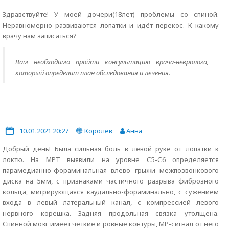
Здравствуйте! У моей дочери(18лет) проблемы со спиной.
Неравномерно развиваются лопатки и идёт перекос. К какому
врачу нам записаться?
Вам необходимо пройти консультацию врача-невролога,
который определит план обследования и лечения.
10.01.2021 20:27
Королев
Анна
Добрый день! Была сильная боль в левой руке от лопатки к
локтю. На МРТ выявили на уровне С5-С6 определяется
парамедианно-фораминальная влево грыжи межпозвонкового
диска на 5мм, с признаками частичного разрыва фиброзного
кольца, мигрирующаяся каудально-фораминально, с сужением
входа в левый латеральный канал, с компрессией левого
нервного корешка. Задняя продольная связка утолщена.
Спинной мозг имеет четкие и ровные контуры, МР-сигнал от него