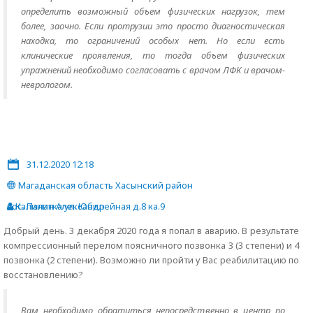
определить возможный объем физических нагрузок, тем
более, заочно. Если протрузии это просто диагностическая
находка, то ограничений особых нет. Но если есть
клинические проявления, то тогда объем физических
упражнений необходимо согласовать с врачом ЛФК и врачом-
неврологом.
31.12.2020 12:18
Магаданская область Хасынский район
пос. Палатка ул. Юбилейная д.8 ка.9
Калинин Александр
Добрый день. 3 декабря 2020 года я попал в аварию. В результате
компрессионный перелом поясничного позвонка 3 (3 степени) и 4
позвонка (2 степени). Возможно ли пройти у Вас реабилитацию по
восстановлению?
Вам необходимо обратиться непосредственно в центр по