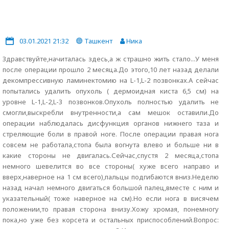
03.01.2021 21:32
Ташкент
Ника
Здравствуйте,начиталась здесь,а ж страшно жить стало...У меня
после операции прошло 2 месяца.До этого,10 лет назад делали
декомпрессивную ламинектомию на L-1,L-2 позвонках.А сейчас
попытались удалить опухоль ( дермоидная киста 6,5 см) на
уровне L-1,L-2,L-3 позвонков.Опухоль полностью удалить не
смогли,выскребли внутренности,а сам мешок оставили.До
операции наблюдалась дисфункция органов нижнего таза и
стреляющие боли в правой ноге. После операции правая нога
совсем не работала,стопа была вогнута влево и больше ни в
какие стороны не двигалась.Сейчас,спустя 2 месяца,стопа
немного шевелится во все стороны( хуже всего направо и
вверх,наверное на 1 см всего),пальцы подгибаются вниз.Неделю
назад начал немного двигаться большой палец,вместе с ним и
указательный( тоже наверное на см).Но если нога в висячем
положении,то правая сторона внизу.Хожу хромая, понемногу
пока,но уже без корсета и остальных приспособлений.Вопрос: