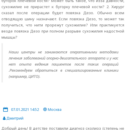
бугорок плечевой кости? Может быть такое, что изза давности,
сухожилие не прирастет к бугорку плечевой кости? 2. Хирург
сказал после операции будет повязка Дезо. Обычно всем
отводящую шину назначают. Если повязка Дезо, то может так
получиться, что нити прорежут сухожилие? Или практикуется
везде повязка Дезо при полном разрыве сухожилия надостной
мышцы?
Наши центры не занимаются оперативными методами
лечения заболеваний опорно-двигательного аппарата и у нас
нет опыта ведения пациентов после таких операций
.Рекомендуем обратиться в специализированные клиники
(например, ЦИТО).
07.01.2021 14:52
Москва
Дмитрий
Добрый день! В детстве поставили диагноз сколиоз (степень не