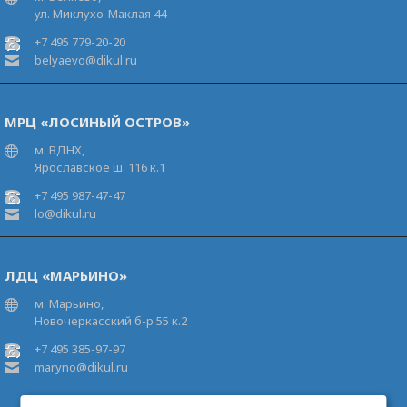
ул. Миклухо-Маклая 44
+7 495 779-20-20
belyaevo@dikul.ru
МРЦ «ЛОСИНЫЙ ОСТРОВ»
м. ВДНХ,
Ярославское ш. 116 к.1
+7 495 987-47-47
lo@dikul.ru
ЛДЦ «МАРЬИНО»
м. Марьино,
Новочеркасский б-р 55 к.2
+7 495 385-97-97
maryno@dikul.ru