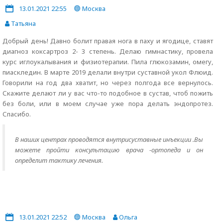
13.01.2021 22:55
Москва
Татьяна
Добрый день! Давно болит правая нога в паху и ягодице, ставят
диагноз коксартроз 2- 3 степень. Делаю гимнастику, провела
курс иглоукалывания и физиотерапии. Пила глюкозамин, омегу,
пиаскледин. В марте 2019 делали внутри суставной укол Флюид.
Говорили на год два хватит, но через полгода все вернулось.
Скажите делают ли у вас что-то подобное в сустав, чтоб пожить
без боли, или в моем случае уже пора делать эндопротез.
Спасибо.
В наших центрах проводятся внутрисуставные инъекции .Вы
можете пройти консультацию врача -ортопеда и он
определит тактику лечения.
13.01.2021 22:52
Москва
Ольга