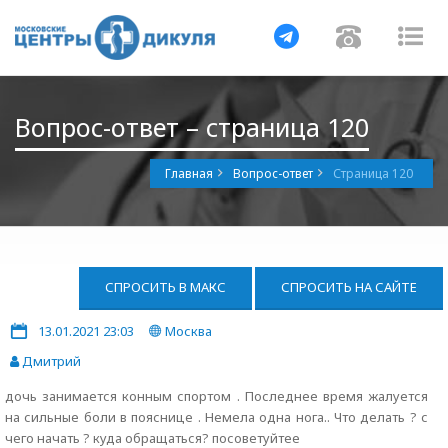
Навигация
Навигац
На
Вопрос-ответ – страница 120
Главная
Вопрос-ответ
Страница 120
СПРОСИТЬ В МАКС
СПРОСИТЬ НА САЙТЕ
13.01.2021 23:03
Москва
Дмитрий
дочь занимается конным спортом . Последнее время жалуется
на сильные боли в пояснице . Немела одна нога.. Что делать ? с
чего начать ? куда обращаться? посоветуйтее