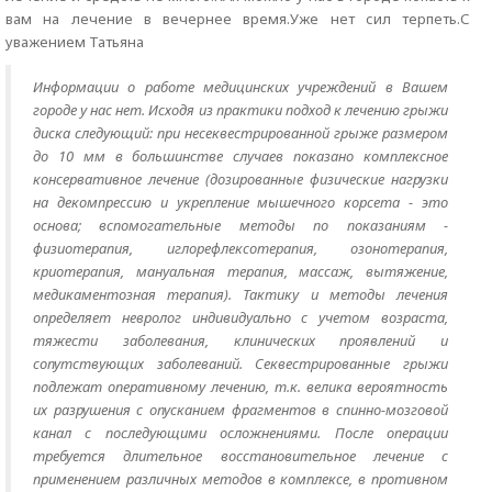
вам на лечение в вечернее время.Уже нет сил терпеть.С
уважением Татьяна
Информации о работе медицинских учреждений в Вашем
городе у нас нет. Исходя из практики подход к лечению грыжи
диска следующий: при несеквестрированной грыже размером
до 10 мм в большинстве случаев показано комплексное
консервативное лечение (дозированные физические нагрузки
на декомпрессию и укрепление мышечного корсета - это
основа; вспомогательные методы по показаниям -
физиотерапия, иглорефлексотерапия, озонотерапия,
криотерапия, мануальная терапия, массаж, вытяжение,
медикаментозная терапия). Тактику и методы лечения
определяет невролог индивидуально с учетом возраста,
тяжести заболевания, клинических проявлений и
сопутствующих заболеваний. Секвестрированные грыжи
подлежат оперативному лечению, т.к. велика вероятность
их разрушения с опусканием фрагментов в спинно-мозговой
канал с последующими осложнениями. После операции
требуется длительное восстановительное лечение с
применением различных методов в комплексе, в противном