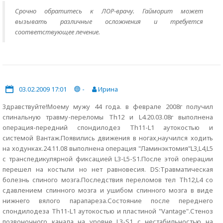
Срочно обратитесь к ЛОР-врачу. Гайморит может
вызывать различные осложнения и требуется
соответствующее лечение.
03.02.2009 17:01
-
Ирина
Здравствуйте!Моему мужу 44 года. в феврале 2008г получил
спинальную травму-переломы Th12 и L4.20.03.08г выполнена
операция-передний спондилодез Th11-L1 аутокостью и
системой Вантаж.Появились движения в ногах,научился ходить
на ходунках.24.11.08 выполнена операция "Ламинэктомия"L3,L4,L5
с транспедикулярной фиксацией L3-L5-S1.После этой операции
перешел на костыли но нет равновесия. DS:Травматическая
болезнь спиного мозга.Последствия переломов тел Th12,L4 со
сдавлением спинного мозга и ушибом спинного мозга в виде
нижнего вялого парапареза.Состояние после переднего
спондилодеза Th11-L1 аутокостью и пластиной "Vantage".Стеноз
позвоночного канала на уровне L3-S1 с нестабильностью на