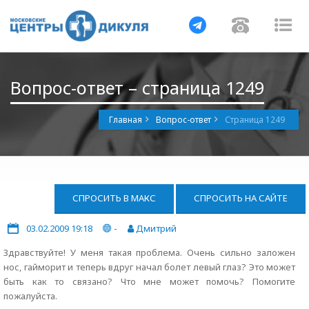
Навигация
Навигац
На
Вопрос-ответ – страница 1249
Главная
Вопрос-ответ
Страница 1249
СПРОСИТЬ В МАКС
СПРОСИТЬ НА САЙТЕ
03.02.2009 19:18
-
Дмитрий
Здравствуйте! У меня такая проблема. Очень сильно заложен
нос, гайморит и теперь вдруг начал болет левый глаз? Это может
быть как то связано? Что мне может помочь? Помогите
пожалуйста.