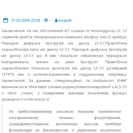
01.02.2009 23:58
-
Андрій
Заключення: на час обстеження КТ-ознаки остеохондрозу L3- s1
сементів хребта. Неприрощення нижнього апофізу тіла L5 хребця.
Передня дифузна протрузія мх диску L5-S1.Правобічна
задньобокова кипа мх диску L5-S1. Передня дифузна протрузія
мх диску L5-S1 до 8 мм. локальне обвапнення передньоє
повздовжньоє звязки на рівні протрузії. Правобічна
задньобокова локальна проктузія мх диску L5-S1 розмірами
13*6*8 мм з розповсюдженням в каудальному напрямку.
Заключення: За даними стимулюційної та глобальної ЕНМГ
визначається обєктивні ознаки радикуломієлоневропатії L4 L5-S1
з обох сторін, з помірними змінами показників функції
провідності n.Peroneus d.
По предоставленному описанию показано комплексное
консервативное лечение: физиотерапия,
иглорефлексотерапия, вытяжение, массаж, лечебная
физкультура на декомпрессию и укрепление мышечного