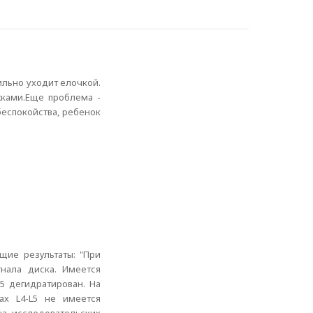
ильно уходит елочкой.
жками.Еще проблема -
 беспокойства, ребенок
ие результаты: "При
нала диска. Имеется
5 дегидратирован. На
ах L4-L5 не имеется