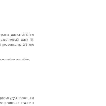
рыжа диска L5-S1,не
озвонковый диск l5-
 позвонка на 2/3 его
прочитайте на сайте
ровья улучшилось, но
 искревление осанки в