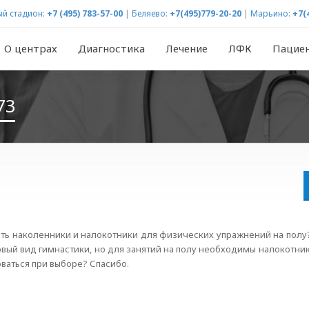
й стадион:
+7 (495) 783-57-00
|
Беляево:
+7(495)779-20-20
|
Марьино:
+7(
О центрах
Диагностика
Лечение
ЛФК
Пацие
73
рать наколенники и налокотники для физических упражнений на пол
овый вид гимнастики, но для занятий на полу необходимы налокотни
ваться при выборе? Спасибо.