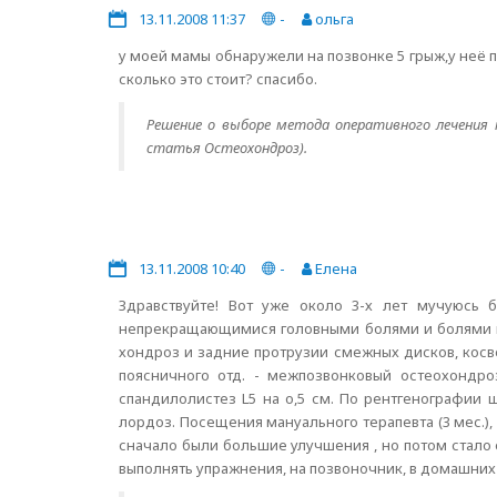
13.11.2008 11:37
-
ольга
у моей мамы обнаружели на позвонке 5 грыж,у неё п
сколько это стоит? спасибо.
Решение о выборе метода оперативного лечения п
статья Остеохондроз).
13.11.2008 10:40
-
Елена
Здравствуйте! Вот уже около 3-х лет мучуюсь
непрекращающимися головными болями и болями в 
хондроз и задние протрузии смежных дисков, косв
поясничного отд. - межпозвонковый остеохондро
спандилолистез L5 на о,5 см. По рентгенографии ш
лордоз. Посещения мануального терапевта (3 мес.)
сначало были большие улучшения , но потом стало
выполнять упражнения, на позвоночник, в домашних ус