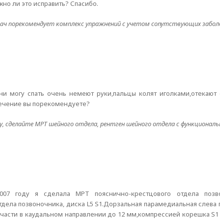
но ли это исправить? Спасибо.
ач порекомендует комплекс упражнений с учетом сопутствующих забол
 ни могу спать очень немеют руки,пальцы колят иголками,отекают
лечение вы порекомендуете?
у, сделайте МРТ шейного отдела, рентген шейного отдела с функционал
2007 году я сделала МРТ пояснично-крестцового отдела позво
ела позвоночника, диска L5 S1.Дорзальная парамедиальная слева г
сти в каудальном направлении до 12 мм,компрессией корешка S1 с