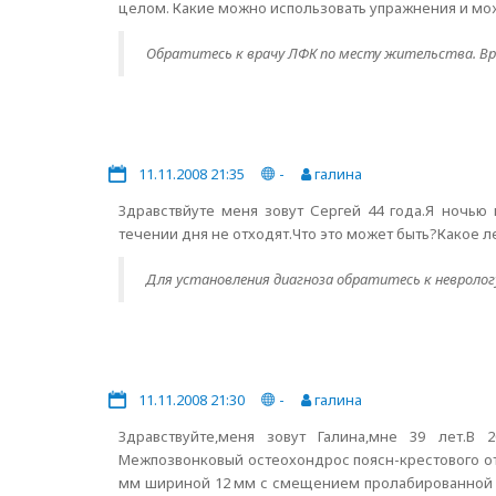
целом. Какие можно использовать упражнения и мож
Обратитесь к врачу ЛФК по месту жительства. Вр
11.11.2008 21:35
-
галина
Здравствйуте меня зовут Сергей 44 года.Я ночью
течении дня не отходят.Что это может быть?Какое 
Для установления диагноза обратитесь к невролог
11.11.2008 21:30
-
галина
Здравствуйте,меня зовут Галина,мне 39 лет.В 
Межпозвонковый остеохондрос поясн-крестового отд
мм шириной 12 мм с смещением пролабированной ча