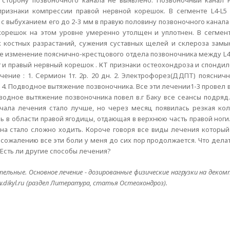
 сторону позвоночного канала не выявлено. Позвоночный канал 
ризнаки компрессии правой нервной корешок. В сегменте L4-L5
 выбуханием его до 2-3 мм в правую половину позвоночного канала
 корешок на этом уровне умеренно утолщен и уплотнен. В сегмен
 костных разрастаний, сужения суставных щелей и склероза замык
е изменение пояснично-крестцового отдела позвоночника между L4-
т и правый нервный корешок . КТ признаки остеохондроза и спонди
чение : 1. Сермион 1т. 2р. 20 дн. 2. Электрофорез(ДДПТ) пояснич
. 4. Подводное вытяжение позвоночника. Все эти лечении1-3 провел
одное вытяжение позвоночника повел в.г Баку все сеансы подряд.
начала лечения стало лучше, но через месяц появилась резкая ко
ь в области правой ягодицы, отдающая в верхнюю часть правой ноги.
ана стало сложно ходить. Короче говоря все виды лечения которы
 сожалению все эти боли у меня до сих пор продолжается. Что делат
Есть ли другие способы лечения?
льные. Основное лечение - дозированные физические нагрузки на декомп
dikyl.ru (раздел Литература, статья Остеохондроз).