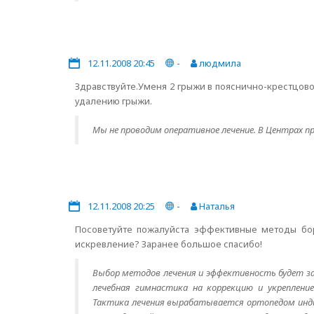
12.11.2008 20:45
-
людмила
Здравствуйте.Уменя 2 грыжи в пояснично-крестцов
удалению грыжи.
Мы не проводим оперативное лечение. В Центрах п
12.11.2008 20:25
-
Наталья
Посоветуйте пожалуйста эффективные методы бор
искревление? Заранее большое спасибо!
Выбор методов лечения и эффективность будет зав
лечебная гимнастика на коррекцию и укреплени
Тактика лечения вырабатывается ортопедом индив