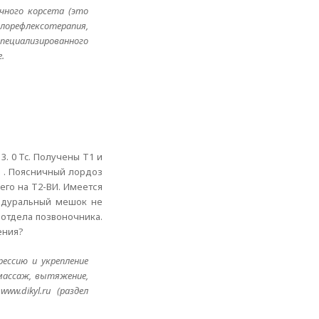
чного корсета (это
глорефлексотерапия,
пециализированного
.
. 0 Tc. Получены T1 и
е . Поясничный лордоз
его на Т2-ВИ. Имеется
, дуральный мешок не
отдела позвоночника.
ения?
рессию и укрепление
массаж, вытяжение,
w.dikyl.ru (раздел