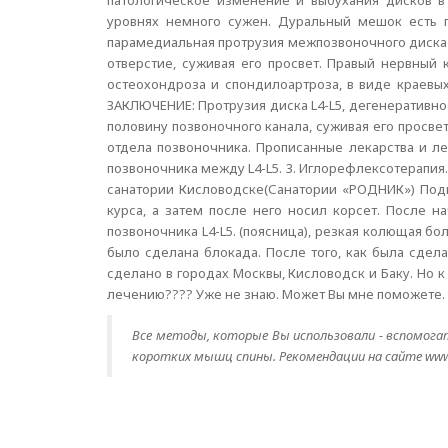
патологическое изменение и выбухания дисков в
уровнях немного сужен. Дуральный мешок есть п
парамедиальная протрузия межпозвоночного диска с
отверстие, суживая его просвет. Правый нервный
остеохондроза и спондилоартроза, в виде краевых
ЗАКЛЮЧЕНИЕ: Протрузия диска L4-L5, дегенеративно
половину позвоночного канала, суживая его просве
отдела позвоночника. Прописанные лекарства и ле
позвоночника между L4-L5. 3. Иглорефлексотерапия
санатории Кисловодске(Санатории «РОДНИК») Подв
курса, а затем после него носил корсет. После 
позвоночника L4-L5. (поясница), резкая колющая бол
было сделана блокада. После того, как была сдел
сделано в городах Москвы, Кисловодск и Баку. Но к
лечению???? Уже не знаю. Может Вы мне поможете. 
Все методы, которые Вы использовали - вспомогате
коротких мышц спины. Рекомендации на сайте www.