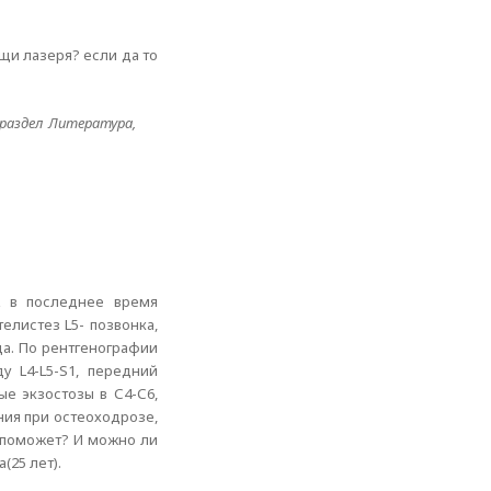
щи лазеря? если да то
(раздел Литература,
А в последнее время
листез L5- позвонка,
а. По рентгенографии
у L4-L5-S1, передний
ые экзостозы в С4-С6,
ния при остеоходрозе,
е поможет? И можно ли
(25 лет).