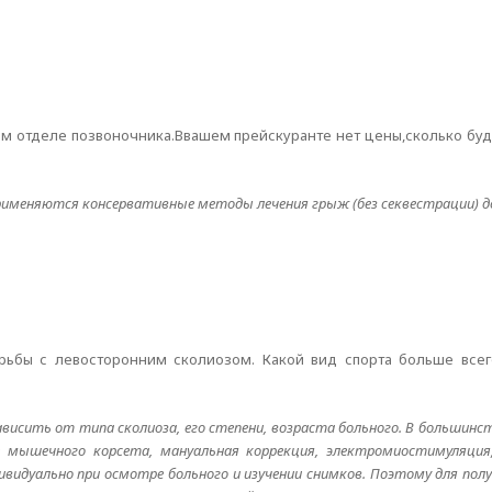
ом отделе позвоночника.Ввашем прейскуранте нет цены,сколько буд
рименяются консервативные методы лечения грыж (без секвестрации) д
ьбы с левосторонним сколиозом. Какой вид спорта больше всег
исить от типа сколиоза, его степени, возраста больного. В большинст
е мышечного корсета, мануальная коррекция, электромиостимуляция,
идуально при осмотре больного и изучении снимков. Поэтому для пол