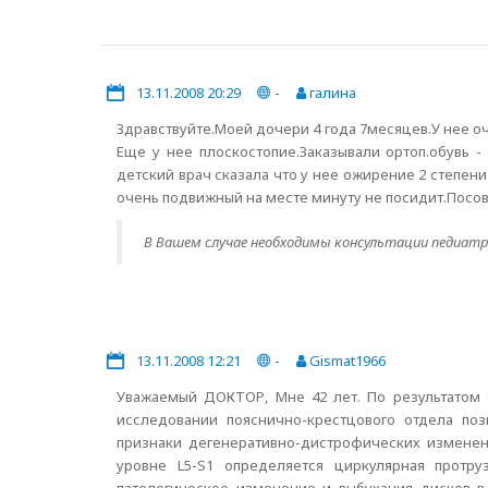
13.11.2008 20:29
-
галина
Здравствуйте.Моей дочери 4 года 7месяцев.У нее о
Еще у нее плоскостопие.Заказывали ортоп.обувь -
детский врач сказала что у нее ожирение 2 степени п
очень подвижный на месте минуту не посидит.Посове
В Вашем случае необходимы консультации педиатра
13.11.2008 12:21
-
Gismat1966
Уважаемый ДОКТОР, Мне 42 лет. По результатом
исследовании пояснично-крестцового отдела по
признаки дегенеративно-дистрофических изменени
уровне L5-S1 определяется циркулярная протр