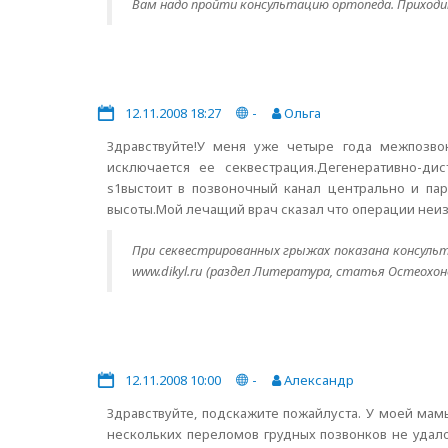
Вам надо пройти консультацию ортопеда. Приходит
12.11.2008 18:27
-
Ольга
Здравствуйте!У меня уже четыре года межпозво
исключается ее секвестрация.Дегенеративно-ди
s1выстоит в позвоночный канал центрально и пар
высоты.Мой лечащий врач сказал что операции неи
При секвестрированных грыжах показана консульт
www.dikyl.ru (раздел Литература, статья Остеохон
12.11.2008 10:00
-
Александр
Здравствуйте, подскажите пожайлуста. У моей ма
нескольких переломов грудных позвонков не удало