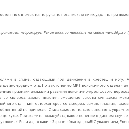
остоянно отнемаются то рука ,то нога. можно ли их удолять при помо
ринимает нейрохирург. Рекомендации читайте на сайте www.dikyl.ru 
 болями в спине, отдающими при движении в крестец и ногу. 
шейно-грудном отд. По заключению МРТ поясничного отдела - анте
енные признаки анамалии развития пояснично-крестцового переход
з со склероз. замык. пластин, смещение высоты м/п диска межд
ейного отд. - м/п остеохондроз со склероз. замык. пластин, краев
, облегчений не принесло. Стала самостоятельно выполнять упражне
 еще хуже. Подскажите пожалуйста, какое лечение в данном случа
ловиях! Если да, то какие! Заранее благодарна!!! С уважением, Елена