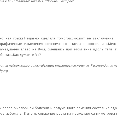
е в МРЦ "Беляево" или МРЦ "Лосиный остров".
ночная грыжа.Недавно сделала томографию,вот ее заключение: г
страфические изменения поясничного отдела позвоночника.Межп
амедианно влево на 8мм, смещаясь при этом вниз вдоль тела s1
збежать.Как думаете Вы?
ация нейрохирурга и последующее оперативное лечение. Рекомендации 
дроз).
мы после миеломной болезни и полученного лечения состояние здо
сь избежать. В итоге: снижение роста на несколько сантиметрови