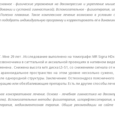
Основное - физические упражнения на декомпрессию и укрепление мыше
овании и сустаной гимнастикой). Вспомогательное - физиотерапия, и
олезно плавание. Такое комплексное лечение возможно в условиях с
 подобрать индивидуальную программу и корректировать её в динамике
 Мне 29 лет . Исследование выполнено на томографе: MR Signa HDx 3
звоночника в сагттальной и аксиальной проекциях в нативном вид
менена . Снижена высота м/п диска L5-S1, со снижением сигнала от н
 арахноидальное пространство на этом уровне несколько сужено
ле однородной структуры. Заключение: Остеохондроз поясничного 
ерацию или обезбаливающие препараты. Есть ли другие способы леч
ое консервативное лечение. Основа - лечебная гимнастика на декомп
делю). Вспомогательные методы: физиотерапия, иглорефлексотерапия, 
ерапия, медикаментозная терапия. Общие рекомендации на сайте ww