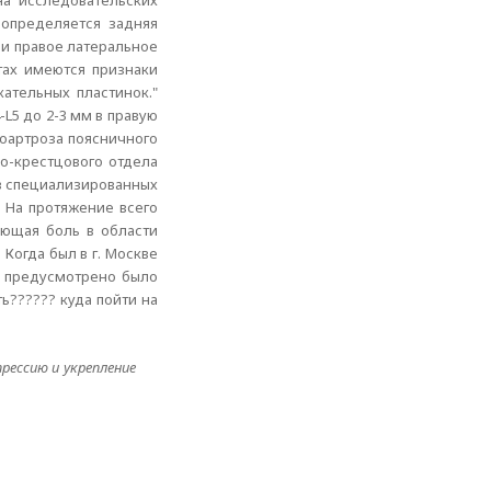
на исследовательских
 определяется задняя
 и правое латеральное
тах имеются признаки
ательных пластинок."
L5 до 2-3 мм в правую
лоартроза поясничного
но-крестцового отдела
 в специализированных
 На протяжение всего
лющая боль в области
 Когда был в г. Москве
й предусмотрено было
ь?????? куда пойти на
рессию и укрепление