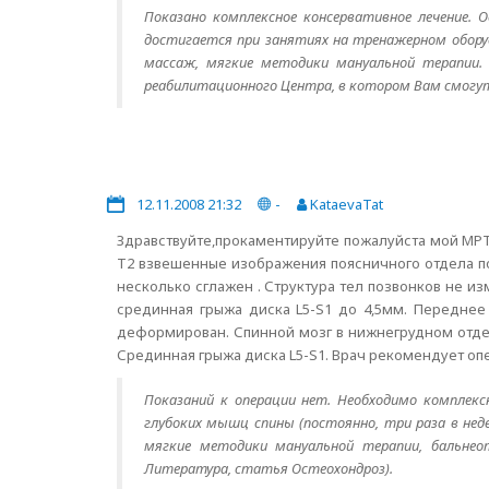
Показано комплексное консервативное лечение. 
достигается при занятиях на тренажерном оборуд
массаж, мягкие методики мануальной терапии. П
реабилитационного Центра, в котором Вам смогут
12.11.2008 21:32
-
KataevaTat
Здравствуйте,прокаментируйте пожалуйста мой МРТ.
T2 взвешенные изображения поясничного отдела по
несколько сглажен . Структура тел позвонков не из
срединная грыжа диска L5-S1 до 4,5мм. Переднее
деформирован. Спинной мозг в нижнегрудном отде
Срединная грыжа диска L5-S1. Врач рекомендует оп
Показаний к операции нет. Необходимо комплексн
глубоких мышц спины (постоянно, три раза в не
мягкие методики мануальной терапии, бальнеот
Литература, статья Остеохондроз).