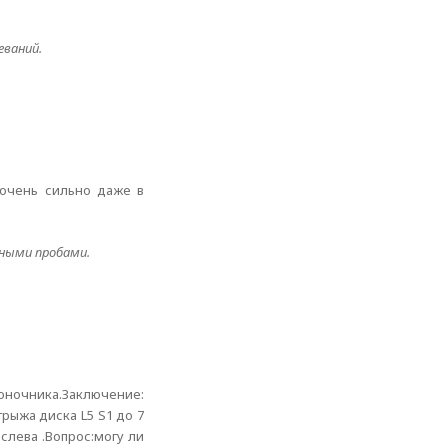
еваний.
 очень сильно даже в
ьными пробами.
ночника.Заключение:
рыжа диска L5 S1 до 7
лева .Вопрос:могу ли