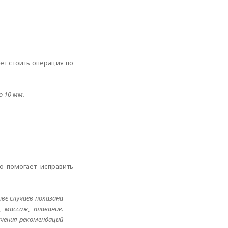
ет стоить операция по
о 10 мм.
о помогает исправить
ве случаев показана
 массаж, плавание.
учения рекомендаций