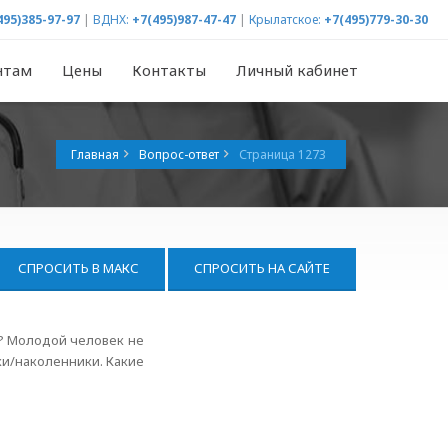
495)385-97-97
|
ВДНХ:
+7(495)987-47-47
|
Крылатское:
+7(495)779-30-30
нтам
Цены
Контакты
Личный кабинет
Главная
Вопрос-ответ
Страница 1273
СПРОСИТЬ В МАКС
СПРОСИТЬ НА САЙТЕ
у? Молодой человек не
ки/наколенники. Какие