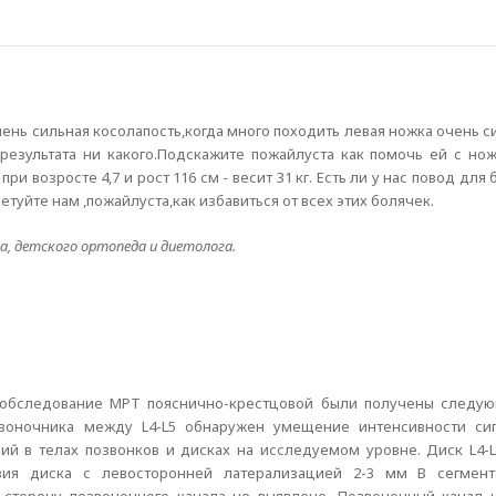
чень сильная косолапость,когда много походить левая ножка очень с
 результата ни какого.Подскажите пожайлуста как помочь ей с но
ри возросте 4,7 и рост 116 см - весит 31 кг. Есть ли у нас повод для
туйте нам ,пожайлуста,как избавиться от всех этих болячек.
, детского ортопеда и диетолога.
 обследование МРТ пояснично-крестцовой были получены следующ
звоночника между L4-L5 обнаружен умещение интенсивности сиг
й в телах позвонков и дисках на исследуемом уровне. Диск L4-L
узия диска с левосторонней латерализацией 2-3 мм В сегмент