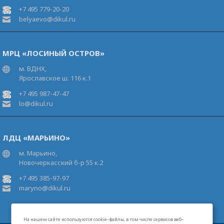
+7 495 779-20-20
belyaevo@dikul.ru
МРЦ «ЛОСИНЫЙ ОСТРОВ»
м. ВДНХ,
Ярославское ш. 116 к.1
+7 495 987-47-47
lo@dikul.ru
ЛДЦ «МАРЬИНО»
м. Марьино,
Новочеркасский б-р 55 к.2
+7 495 385-97-97
maryno@dikul.ru
На нашем сайте используются cookie–файлы, в том числе сервисов веб–