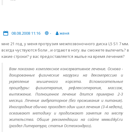
08.08.2008 11:16
-
женя
мне 21 год, у меня протрузия межпозвоночного диска L5 S1 7 мм.
всегда чуствуются боли , и отдают в ногу. вы сможете вылечить? в
какие строки? у вас предоставляется жылье на время лечения?
Вам показано комплексное консервативное лечение. Основа -
дохированные физические нагрузки на декомпрессию и
укрепление мышечного корсета. Вспомогательные
процедуры: физиотерапия, рефлексотерапия, массаж,
вытяжение. Полноценное лечение длится примерно 2-3
месяца. Лечение амбулаторное (без проживания и питания).
Иногородние обычно проходят один цикл лечения (3-4 недели),
осваивают методику и продолжают занятия по месту
жительства. Общие рекомендации на сайте www.dikyl.ru
(раздел Литература, статья Остеохондроз).