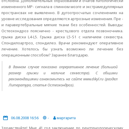
отслоена. Дополнительных образований и очагов патологически
измененного МР- сигнала в спинном мозге и экстрамедуллярных
пространсвах не выявленно. В дугоотросчатых сочленениях на
уровне исследования определяются артрозные изменения. Пре -
и паравертебральные мягкие ткани без особенностей. Выводы:
Остеохондроз пояснично - крестцового отдела позвоночника.
грыжа диска L4-L5. Грыжа диска L5-S1 с наличием секвестра.
Спондилоартроз, спондилез. Врачи рекомендуют оперативное
лечение. Хотелось бы узнать возможно ли лечение без
операционным способом? Заранее Благодарю.
В данном случае показано опреративное лечение (большой
размер грыжи и наличие секвестра). С общими
рекомендациями ознакомьтесь на сайте www.dikyl.ru (раздел
Литература, статья Остеохондроз).
06.08.2008 16:56
-
маргарита
Здравствуйте! Мне 41 год,заключение по рентгенологическому