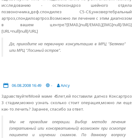
исследованию - остеохондроз шейного отдела
позвоночника,деф.спондилез С5-С6,унковертебральный
артроз,спондилоартроз.Возможно ли лечение с этим диагнозом
в вашем центре?[EMAIL]null[/EMAIL][IMG]null[/IMG]
[URL=null]null[/URL]
Да, приходите на первичную консультацию в МРЦ "Беляево"
или МРЦ "Лосиный остров".
06.08.2008 16:49
-
Алсу
Здравствуйте!Моей маме 45лет,ей поставили дагноз Коксартроз
3 стадии,можно узнать сколько стоит операция,можно ли еще
как-то лечить? Заранее, спасибо за ответ.
Мы не проводим операции. Выбор метода лечения
(оперативный или консервативный) возможен при осмотре
пациента и изучении снимков. По данному вопросу