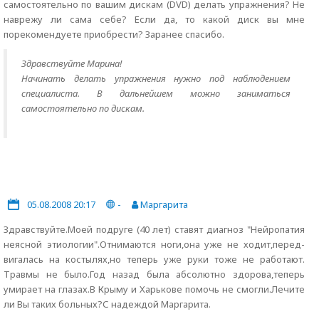
самостоятельно по вашим дискам (DVD) делать упражнения? Не
наврежу ли сама себе? Если да, то какой диск вы мне
порекомендуете приобрести? Заранее спасибо.
Здравствуйте Марина!
Начинать делать упражнения нужно под наблюдением
специалиста. В дальнейшем можно заниматься
самостоятельно по дискам.
05.08.2008 20:17
-
Маргарита
Здравствуйте.Моей подруге (40 лет) ставят диагноз "Нейропатия
неясной этиологии".Отнимаются ноги,она уже не ходит,перед-
вигалась на костылях,но теперь уже руки тоже не работают.
Травмы не было.Год назад была абсолютно здорова,теперь
умирает на глазах.В Крыму и Харькове помочь не смогли.Лечите
ли Вы таких больных?С надеждой Маргарита.