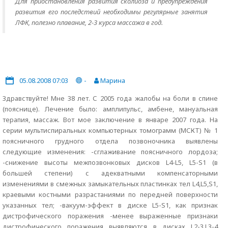
Для приостановления развития сколиоза и предупреждения
развития его последствий необходимы регулярные занятия
ЛФК, полезно плавание, 2-3 курса массажа в год.
05.08.2008 07:03
-
Марина
Здравствуйте! Мне 38 лет. С 2005 года жалобы на боли в спине
(пояснице). Лечение было: амплипульс, амбене, мануальная
терапия, массаж. Вот мое заключение в январе 2007 года. На
серии мультиспиральных компьютерных томограмм (МСКТ) № 1
поясничного грудного отдела позвоночника выявлены
следующие изменения: -сглаживание поясничного лордоза;
-снижение высоты межпозвонковых дисков L4-L5, L5-S1 (в
большей степени) с адекватными компенсаторными
изменениями в смежных замыкательных пластинках тел L4,L5,S1,
краевыми костными разрастаниями по передней поверхности
указанных тел; -вакуум-эффект в диске L5-S1, как признак
дистрофического поражения -менее выраженные признаки
дистрофического поражения выявляются в дисках L2-3,L3-4