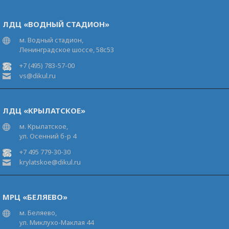
ЛДЦ «ВОДНЫЙ СТАДИОН»
м. Водный стадион,
Ленинградское шоссе, 58с53
+7 (495) 783-57-00
vs@dikul.ru
ЛДЦ «КРЫЛАТСКОЕ»
м. Крылатское,
ул. Осенний б-р 4
+7 495 779-30-30
krylatskoe@dikul.ru
МРЦ «БЕЛЯЕВО»
м. Беляево,
ул. Миклухо-Маклая 44