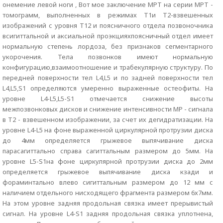
онемение левой ноги , Вот мое заключение МРТ на серии МРТ -
томограмм, выполненных в режимах Т1и Т2-взвешенных
изображений с уровня Т12 и поясничного отдела позвоночника
всигиттальной и аксиальной проэкцияхпоясничный отдел имеет
нормальную степень лордоза, без признаков сегментарного
укорочения. Тела позвонков имеют нормальную
конфигурацию,взаимоотношение и трабекулярную структуру. По
передней поверхности тел L4,L5 и по задней поверхности тел
L4,L5,S1 определяются умеренно выраженные остеофиты. На
уровне L4-L5,L5-S1 отмечается снижение высоты
межпозвонковых дисков и снижение интенсивности МР - сигнала
в Т2 - взвешенном изображении, за счет их дегидратизации. На
уровне L4-L5 на фоне выраженной циркулярной протрузии диска
до 4мм определяется грыжевое выпячивание диска
парасагиттально справа сагиттальным размером до 5мм. На
уровне L5-S1на фоне циркулярной протрузии диска до 2мм
определяется грыжевое выпячивание диска кзади и
фораминтально влево сигиттальным размером до 12 мм с
наличием отдельного нисходящего фрагмента размером 6х7мм.
На этом уровне задняя продольная связка имеет прерывистый
сигнал. На уровне L4-S1 задняя продольная связка уплотнена,