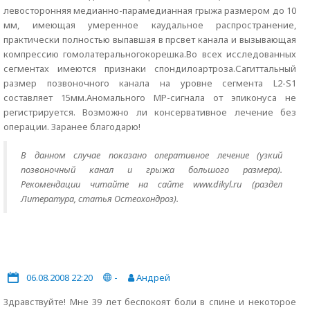
левосторонняя медианно-парамедианная грыжа размером до 10
мм, имеющая умеренное каудальное распространение,
практически полностью выпавшая в прсвет канала и вызывающая
компрессию гомолатеральногокорешка.Во всех исследованных
сегментах имеются признаки спондилоартроза.Сагиттальный
размер позвоночного канала на уровне сегмента L2-S1
составляет 15мм.Аномального МР-сигнала от эпиконуса не
регистрируется. Возможно ли консервативное лечение без
операции. Заранее благодарю!
В данном случае показано оперативное лечение (узкий
позвоночный канал и грыжа большого размера).
Рекомендации читайте на сайте www.dikyl.ru (раздел
Литература, статья Остеохондроз).
06.08.2008 22:20
-
Андрей
Здравствуйте! Мне 39 лет беспокоят боли в спине и некоторое