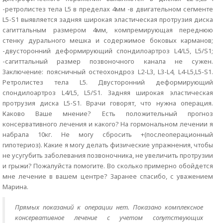
-ретролистез тела L5 в пределах 4мм -в двигательном сегменте
L5-S1 выявляется задняя широкая эластическая протрузия диска
сагиттальным размером 4мм, компремирующая переднюю
стенку дурального мешка и содержимое боковых карманов;
-двусторонний деформирующий спондилоартроз L4/L5, L5/S1;
-сагиттальный размер позвоночного канала не сужен.
Заключение: поясничный остеохондроз L2-L3, L3-L4, L4-L5,L5-S1.
Ретролистез тела L5. Двусторонний деформирующий
спондилоартроз L4/L5, L5/S1. Задняя широкая эластическая
протрузия диска L5-S1. Врачи говорят, что нужна операция.
Каково Ваше мнение? Есть положительный прогноз
консервативного лечения и какого? На гормональном лечении я
набрала 10кг. Не могу сбросить +(послеоперационный
гипотериоз). Какие я могу делать физические упражнения, чтобы
не усугубить заболевания позвоночника, не увеличить протрузии
и грыжи? Пожалуйста помогите. Во сколько примерно обойдется
мне лечение в вашем центре? Заранее спасибо, с уважением
Марина.
Прямых показаний к операции нет. Показано комплексное
консервативное лечение с учетом сопутствующих