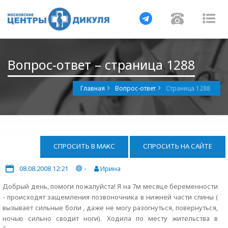
Навигация
Навигац
На
Вопрос-ответ – страница 1288
Главная
Вопрос-ответ
Страница 1288
СПРОСИТЬ В МАКС
СПРОСИТЬ НА САЙТЕ
08.08.2008 12:21
-
Ирина
Добрый день, помоги пожалуйста! Я на 7м месяце беременности
- происходят защемления позвоночника в нижней части спины (
вызывает сильные боли , даже не могу разогнуться, повернуться,
ночью сильно сводит ноги). Ходила по месту жительства в