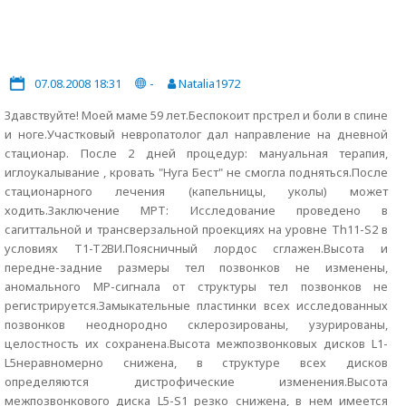
07.08.2008 18:31
-
Natalia1972
Здавствуйте! Моей маме 59 лет.Беспокоит прстрел и боли в спине
и ноге.Участковый невропатолог дал направление на дневной
стационар. После 2 дней процедур: мануальная терапия,
иглоукалывание , кровать "Нуга Бест" не смогла подняться.После
стационарного лечения (капельницы, уколы) может
ходить.Заключение МРТ: Исследование проведено в
сагиттальной и трансверзальной проекциях на уровне Th11-S2 в
условиях T1-T2ВИ.Поясничный лордос сглажен.Высота и
передне-задние размеры тел позвонков не изменены,
аномального МР-сигнала от структуры тел позвонков не
регистрируется.Замыкательные пластинки всех исследованных
позвонков неоднородно склерозированы, узурированы,
целостность их сохранена.Высота межпозвонковых дисков L1-
L5неравномерно снижена, в структуре всех дисков
определяются дистрофические изменения.Высота
межпозвонкового диска L5-S1 резко снижена, в нем имеется