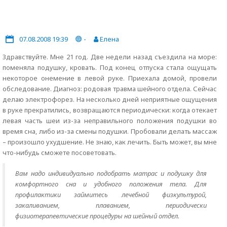
07.08.2008 19:39
-
Елена
Здравствуйте. Мне 21 год. Две недели назад съездила на море:
поменяла подушку, кровать. Под конец отпуска стала ощущать
некоторое онемение в левой руке. Приехала домой, провели
обследование. Диагноз: родовая травма шейного отдела. Сейчас
делаю электрофорез. На несколько дней неприятные ощущения
в руке прекратились, возвращаются периодически: когда отекает
левая часть шеи из-за неправильного положения подушки во
время сна, либо из-за смены подушки. Пробовали делать массаж
– произошло ухудшение. Не знаю, как лечить. Быть может, вы мне
что-нибудь сможете посоветовать.
Вам надо индивидуально подобрать матрас и подушку для
комфортного сна и удобного положения тела. Для
профилактики займитесь лечебной физкультурой,
закаливанием, плаванием, периодически
физиотерапевтические процедуры на шейный отдел.