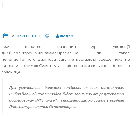
25.07.2008 10:31
-
Фёдор
врач невролог назначил курс уколов(5
дней):вольтарен,мильгамма.Правильно ли такое
лечение.Точного диагноза ещё не поставили,т.к.ещё пока не
сделали снимок.Симптомы заболевания:сильные боли в
пояснице
Для уменьшения болевого синдрома лечение адекватное.
Выбор дальнейших методов будет зависить от результатов
обследования (МРТ или КТ). Рекомендации на сайте в разделе
Литература статья Остеохондроз.