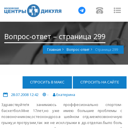
Навигация
Навигац
На
Вопрос-ответ – страница 299
Главная
Вопрос-ответ
Страница 299
СПРОСИТЬ В МАКС
СПРОСИТЬ НА САЙТЕ
28.07.2008 12:42
-
Екатерина
Здравствуйте!я занимаюсь проффесионально спортом-
баскетбол.Мне 17лет,но уже имею большие проблемы с
позвоночником,остеохондроз.в шейном отд.межпозвоночную
грыжу,и протрузии,так же не искл.грыжи в др.отделах.было боль