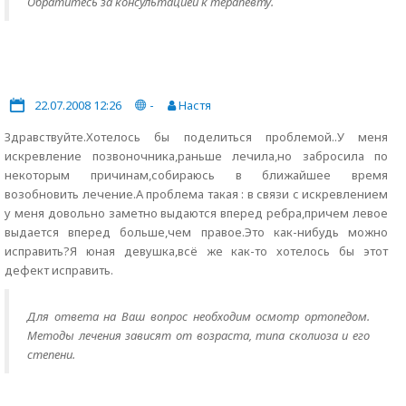
Обратитесь за консультацией к терапевту.
22.07.2008 12:26
-
Настя
Здравствуйте.Хотелось бы поделиться проблемой..У меня
искревление позвоночника,раньше лечила,но забросила по
некоторым причинам,собираюсь в ближайшее время
возобновить лечение.А проблема такая : в связи с искревлением
у меня довольно заметно выдаются вперед ребра,причем левое
выдается вперед больше,чем правое.Это как-нибудь можно
исправить?Я юная девушка,всё же как-то хотелось бы этот
дефект исправить.
Для ответа на Ваш вопрос необходим осмотр ортопедом.
Методы лечения зависят от возраста, типа сколиоза и его
степени.