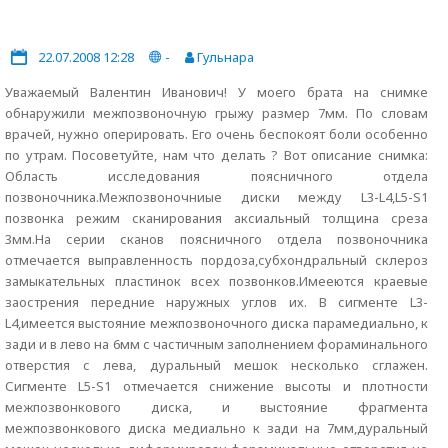
22.07.2008 12:28
-
Гульнара
Уважаемый Валентин Иванович! У моего брата на снимке
обнаружили межпозвоночную грыжу размер 7мм. По словам
врачей, нужно оперировать. Его очень беспокоят боли особенно
по утрам. Посоветуйте, нам что делать ? Вот описание снимка:
Область исследования поясничного отдела
позвоночника.Межпозвоночниые диски между L3-L4,L5-S1
позвонка режим сканирования аксиальный толщина среза
3мм.На серии сканов поясничного отдела позвоночника
отмечается выправленность пордоза,субхондральный склероз
замыкательных пластинок всех позвонков.Имееются краевые
заострения передние наружных углов их. В сигменте L3-
L4,имеется выстояние межпозвоночного диска парамедиально, к
зади и в лево на 6мм с частичным заполнением фораминального
отверстия с лева, дуральный мешок несколько сглажен.
Сигменте L5-S1 отмечается снижение высоты и плотности
межпозвонкового диска, и выстояние фрагмента
межпозвонкового диска медиально к зади на 7мм,дуральный