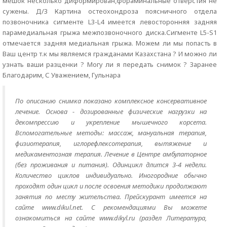
мешок несколько диформирован,фораминальные отверстия не
сужены. Д/З Картина остеохондроза поясничного отдела
позвоночника сигменте L3-L4 имеется левосторонняя задняя
парамедиальная грыжа межпозвоночного диска.Сигменте L5-S1
отмечается задняя медиальная грыжа. Можем ли мы попасть в
Ваш центр т.к мы являемся гражданами Казахстана ? И можно ли
узнать ваши разценки ? Могу ли я передать снимок ? Заранее
Благодарим, С Уважением, Гульнара
По описанию снимка показано комплексное консервативное
лечение. Основа - дозированные физические нагрузки на
декомпрессию и укрепление мышечного корсета.
Вспомогательные методы: массаж, мануальная терапия,
физиотерапия, иглорефлексотерапия, вытяжение и
медикаментозная терапия. Лечение в Центре амбулаторное
(без проживания и питания). Одинцикл длится 3-4 недели.
Количество циклов индивидуально. Иногородние обычно
проходят один цикл и после освоения методики продолжают
занятия по месту жительства. Прейскурант имеется на
сайте www.dikul.net. С рекомендациями Вы можете
ознакомиться на сайте www.dikyl.ru (раздел Литература,