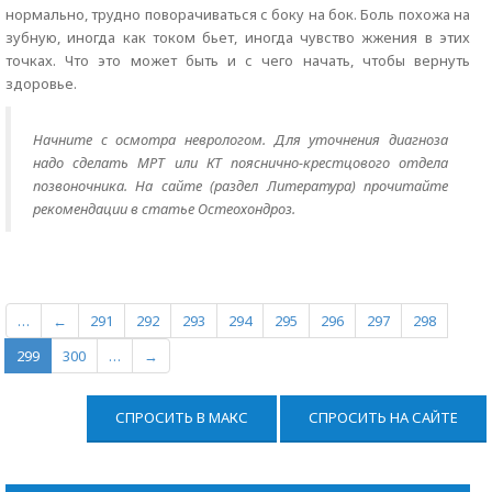
нормально, трудно поворачиваться с боку на бок. Боль похожа на
зубную, иногда как током бьет, иногда чувство жжения в этих
точках. Что это может быть и с чего начать, чтобы вернуть
здоровье.
Начните с осмотра неврологом. Для уточнения диагноза
надо сделать МРТ или КТ пояснично-крестцового отдела
позвоночника. На сайте (раздел Литература) прочитайте
рекомендации в статье Остеохондроз.
…
←
291
292
293
294
295
296
297
298
299
300
…
→
СПРОСИТЬ В МАКС
СПРОСИТЬ НА САЙТЕ