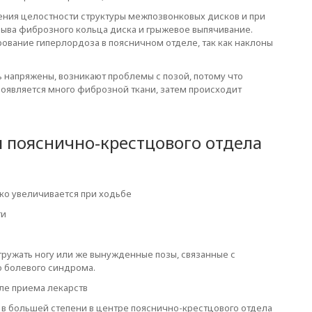
ения целостности структуры межпозвонковых дисков и при
рыва фиброзного кольца диска и грыжевое выпячивание.
вание гиперлордоза в поясничном отделе, так как наклоны
 напряжены, возникают проблемы с позой, потому что
оявляется много фиброзной ткани, затем происходит
я пояснично-крестцового отдела
ько увеличивается при ходьбе
ги
гружать ногу или же вынужденные позы, связанные с
 болевого синдрома.
сле приема лекарств
 в большей степени в центре пояснично-крестцового отдела