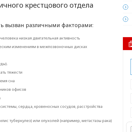
чного крестцового отдела
ть вызван различными факторами:
 человека низкая двигательная активность
ческим изменениям в межпозвоночных дисках
ды).
ать тяжести
ремя сна
дников офисов
а
истемы, сердца, кровеносных сосудов, расстройства
ис туберкулез) или опухолей (например, метастазы рака)