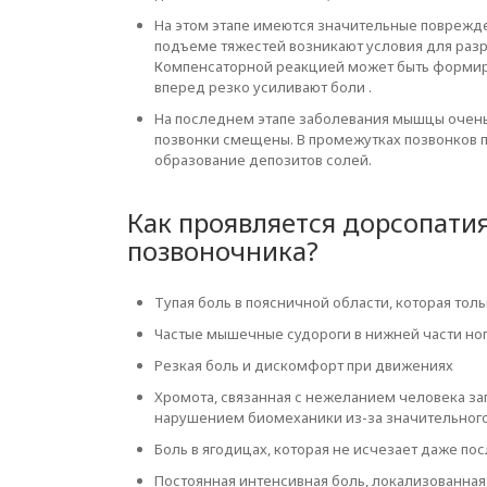
На этом этапе имеются значительные поврежд
подъеме тяжестей возникают условия для раз
Компенсаторной реакцией может быть формиро
вперед резко усиливают боли .
На последнем этапе заболевания мышцы очень
позвонки смещены. В промежутках позвонков п
образование депозитов солей.
Как проявляется дорсопати
позвоночника?
Тупая боль в поясничной области, которая тол
Частые мышечные судороги в нижней части но
Резкая боль и дискомфорт при движениях
Хромота, связанная с нежеланием человека за
нарушением биомеханики из-за значительного
Боль в ягодицах, которая не исчезает даже по
Постоянная интенсивная боль, локализованная