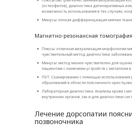
Плюсы:быстрая качественная визуализация ко
(остеофитов), диагностика дегенеративных из
возможность использования в тех случаях, ког
Минусы: плохая дифференциация мягких ткане
Магнитно-резонансная томография
Плюсы: отличная визуализация морфологии мяг
чувствительный метод диагностики заболеван
Минусы: метод менее чувствителен для оценк
пациентам с наличием устройств с металлом в 
ПЭТ. Сканирование с помощью использования
образований в области поясничного-крестцово
Лабораторная диагностика. Анализы крови ( м
внутренних органов ,так и для диагностики с
Лечение дорсопатии поясни
позвоночника