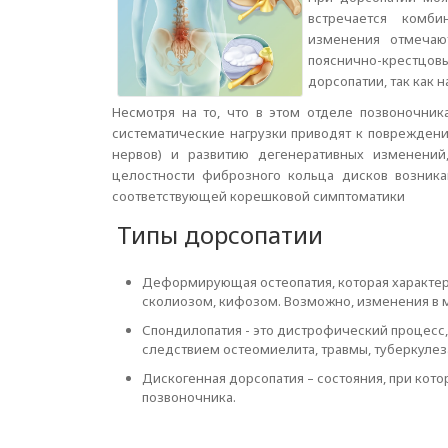
встречается комби
изменения отмечаю
пояснично-крестцов
дорсопатии, так как 
Несмотря на то, что в этом отделе позвоночни
систематические нагрузки приводят к повреждени
нервов) и развитию дегенеративных изменений
целостности фиброзного кольца дисков возник
соответствующей корешковой симптоматики
Типы дорсопатии
Деформирующая остеопатия, которая характе
сколиозом, кифозом. Возможно, изменения в 
Спондилопатия - это дистрофический процесс
следствием остеомиелита, травмы, туберкулез
Дискогенная дорсопатия – состояния, при ко
позвоночника.