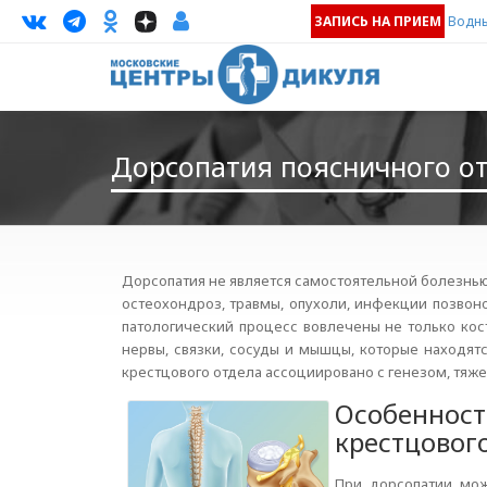
ЗАПИСЬ НА ПРИЕМ
Водны
Дорсопатия поясничного о
Дорсопатия не является самостоятельной болезнью
остеохондроз, травмы, опухоли, инфекции позвоно
патологический процесс вовлечены не только кост
нервы, связки, сосуды и мышцы, которые находят
крестцового отдела ассоциировано с генезом, тяж
Особенност
крестцовог
При дорсопатии мож