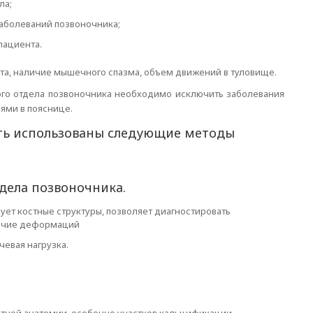
ла;
заболеваний позвоночника;
пациента.
та, наличие мышечного спазма, объем движений в туловище.
ого отдела позвоночника необходимо исключить заболевания
лями в пояснице.
ыть использованы следующие методы
дела позвоночника.
ует костные структуры, позволяет диагностировать
личие деформаций
чевая нагрузка.