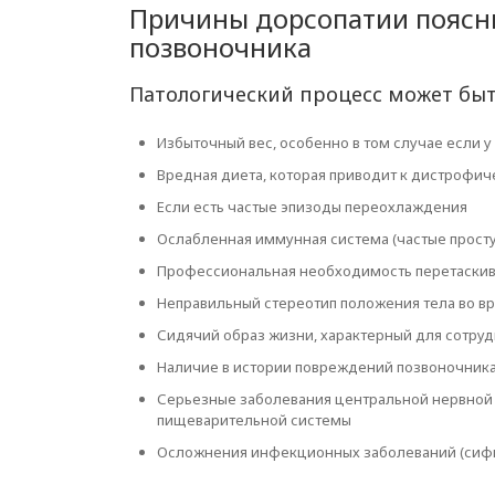
Причины дорсопатии поясни
позвоночника
Патологический процесс может бы
Избыточный вес, особенно в том случае если у
Вредная диета, которая приводит к дистрофи
Если есть частые эпизоды переохлаждения
Ослабленная иммунная система (частые просту
Профессиональная необходимость перетаскив
Неправильный стереотип положения тела во в
Сидячий образ жизни, характерный для сотру
Наличие в истории повреждений позвоночник
Серьезные заболевания центральной нервной с
пищеварительной системы
Осложнения инфекционных заболеваний (сифил