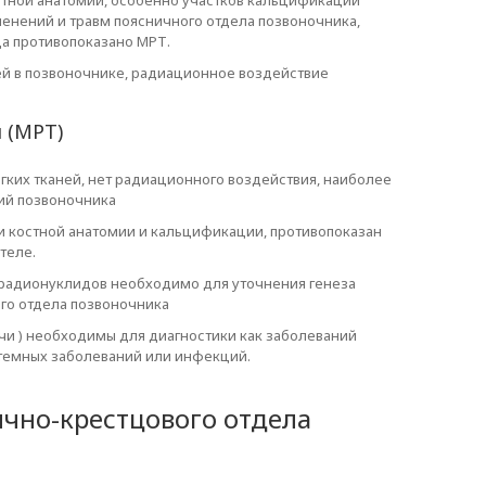
стной анатомии, особенно участков кальцификации
менений и травм поясничного отдела позвоночника,
да противопоказано МРТ.
й в позвоночнике, радиационное воздействие
 (МРТ)
ких тканей, нет радиационного воздействия, наиболее
ий позвоночника
и костной анатомии и кальцификации, противопоказан
теле.
 радионуклидов необходимо для уточнения генеза
го отдела позвоночника
очи ) необходимы для диагностики как заболеваний
истемных заболеваний или инфекций.
чно-крестцового отдела