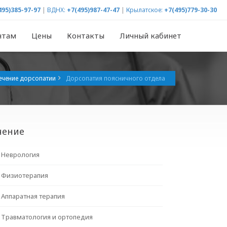
495)385-97-97
|
ВДНХ:
+7(495)987-47-47
|
Крылатское:
+7(495)779-30-30
нтам
Цены
Контакты
Личный кабинет
ечение дорсопатии
Дорсопатия поясничного отдела
чение
Неврология
Физиотерапия
Аппаратная терапия
Травматология и ортопедия