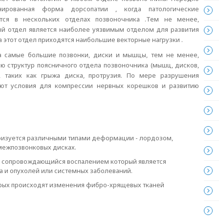
нированная форма дорсопатии , когда патологические
тся в нескольких отделах позвоночника .Тем не менее,
ый отдел является наиболее уязвимым отделом для развития
на этот отдел приходятся наибольшие векторные нагрузки .
ка самые большие позвонки, диски и мышцы, тем не менее,
ю структур поясничного отдела позвоночника (мышц, дисков,
, таких как грыжа диска, протрузия. По мере разрушения
ают условия для компрессии нервных корешков и развитию
ризуется различными типами деформации - лордозом,
межпозвонковых дисках.
, сопровождающийся воспалением который является
а и опухолей или системных заболеваний.
торых происходят изменения фибро-хрящевых тканей