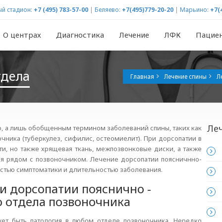
й стадион:
+7 (495) 783-57-00
|
Беляево:
+7(495)779-20-20
|
Марьино:
+7(
О центрах
Диагностика
Лечение
ЛФК
Пацие
тдела
Главная
Лечение спины
Л
Ле
, а лишь обобщенным термином заболеваний спины, таких как
чника (туберкулез, сифилис, остеомиелит). При дорсопатии в
и, но также хрящевая ткань, межпозвонковые диски, а также
ся рядом с позвоночником. Лечение дорсопатии поясничнно-
естью симптоматики и длительностью заболевания.
и дорсопатии пояснично -
о отдела позвоночника
ет быть патология в любом отделе позвоночника. Нередко