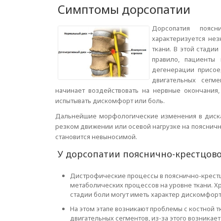
Симптомы дорсопатии
Дорсопатия пояс
характеризуется не
ткани. В этой стади
правило, пациенты
дегенерации присое
двигательных сегм
начинает воздействовать на нервные окончания
испытывать дискомфорт или боль.
Дальнейшие морфологические изменения в диска
резком движении или осевой нагрузке на поясничн
становится невыносимой.
У дорсопатии пояснично-крестцовог
Дистрофические процессы в пояснично-крест
метаболических процессов на уровне ткани. Х
стадии боли могут иметь характер дискомфорт
На этом этапе возникают проблемы с костной 
двигательных сегментов, из-за этого возникае