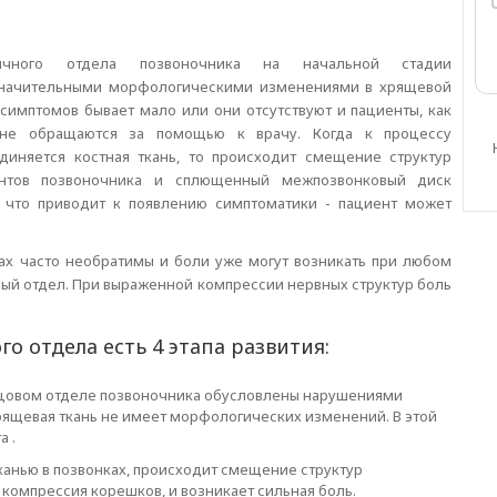
ничного отдела позвоночника на начальной стадии
значительными морфологическими изменениями в хрящевой
и симптомов бывает мало или они отсутствуют и пациенты, как
 не обращаются за помощью к врачу. Когда к процессу
диняется костная ткань, то происходит смещение структур
ентов позвоночника и сплющенный межпозвонковый диск
, что приводит к появлению симптоматики - пациент может
х часто необратимы и боли уже могут возникать при любом
ый отдел. При выраженной компрессии нервных структур боль
о отдела есть 4 этапа развития:
цовом отделе позвоночника обусловлены нарушениями
рящевая ткань не имеет морфологических изменений. В этой
а .
тканью в позвонках, происходит смещение структур
т компрессия корешков, и возникает сильная боль.