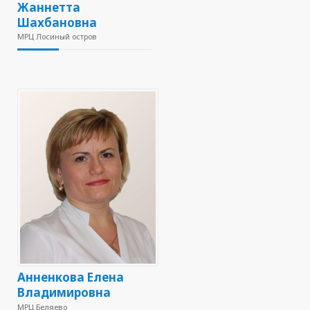
Жаннетта
Шахбановна
МРЦ Лосиный остров
Анненкова Елена
Владимировна
МРЦ Беляево