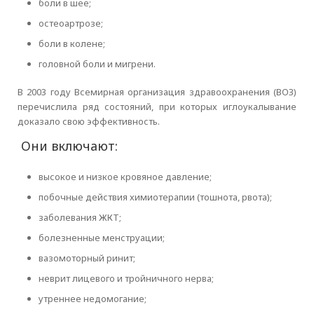
боли в шее;
остеоартрозе;
боли в колене;
головной боли и мигрени.
В 2003 году Всемирная организация здравоохранения (ВОЗ)
перечислила ряд состояний, при которых иглоукалывание
доказало свою эффективность.
Они включают:
высокое и низкое кровяное давление;
побочные действия химиотерапии (тошнота, рвота);
заболевания ЖКТ;
болезненные менструации;
вазомоторный ринит;
неврит лицевого и тройничного нерва;
утреннее недомогание;