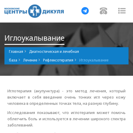
Навигация
Навигаци
Нав
Иглоукалывание
Главная
Диагностическая и лечебная
база
Лечение
Рефлексотерапия
Иглоукалывание
Иглотерапия (акупунктура) - это метод лечения, который
включает в себя введение очень тонких игл через кожу
человека в определенных точках тела, на разную глубину.
Исследования показывают, что иглотерапия может помочь
облегчить боль и используется в лечении широкого спектра
заболеваний.