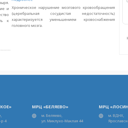
ыря.
Хроническое нарушение мозгового кровообращения
ие и
(церебральная сосудистая недостаточность)
ество
характеризуется уменьшением кровоснабжения
ть к
головного мозга.
КОЕ»
МРЦ «БЕЛЯЕВО»
МРЦ «ЛОСИН
,
м. Беляево,
м. ВДНХ,
-р 4
ул. Миклухо-Маклая 44
Ярославско