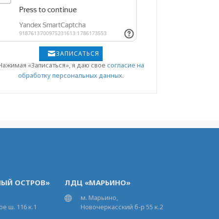
ЗАПИСАТЬСЯ
Нажимая «Записаться», я даю свое
согласие на
обработку персональных данных
.
ЫЙ ОСТРОВ»
ЛДЦ «МАРЬИНО»
м. Марьино,
е ш. 116 к.1
Новочеркасский б-р 55 к.2