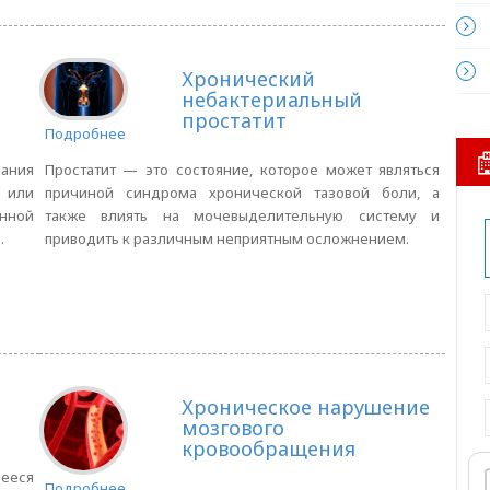
Хронический
небактериальный
простатит
Подробнее
ания
Простатит — это состояние, которое может являться
 или
причиной синдрома хронической тазовой боли, а
нной
также влиять на мочевыделительную систему и
.
приводить к различным неприятным осложнением.
Хроническое нарушение
мозгового
кровообращения
щееся
Подробнее