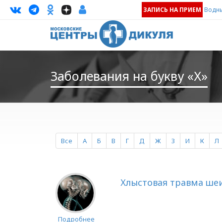
ЗАПИСЬ НА ПРИЕМ
Водны
Заболевания на букву «Х»
Все
А
Б
В
Г
Д
Ж
З
И
К
Л
Хлыстовая травма ше
Подробнее