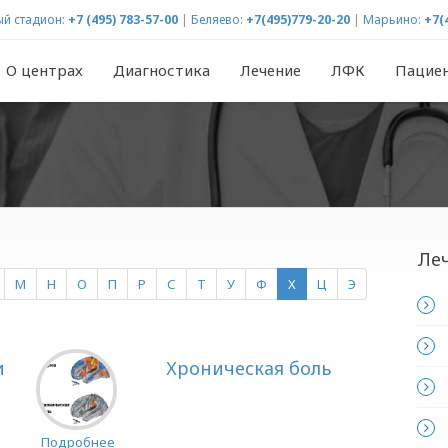
й стадион:
+7 (495) 783-57-00
|
Беляево:
+7(495)779-20-20
|
Марьино:
+7(
О центрах
Диагностика
Лечение
ЛФК
Пацие
Ле
М
Н
О
П
Р
С
Т
У
Ф
Х
Ц
Э
и
Хроническая боль
Подробнее