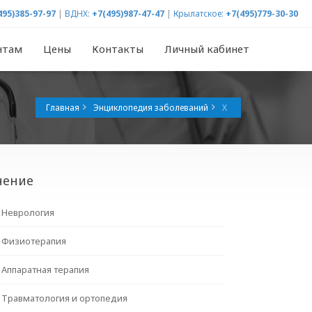
495)385-97-97
|
ВДНХ:
+7(495)987-47-47
|
Крылатское:
+7(495)779-30-30
нтам
Цены
Контакты
Личный кабинет
Главная
Энциклопедия заболеваний
Х
чение
Неврология
Физиотерапия
Аппаратная терапия
Травматология и ортопедия