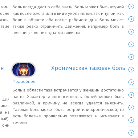
рмин,
Боль всегда даст о себе знать. Боль может быть жгучей
после
как после ожога или в виде укола иглой, так и тупой, как
зок,
боли в области лба после рабочего дня. Боль может
ствие
также резко ограничить движения, например боль в
ия с
пояснице после подъема тяжести.
ия
Хроническая тазовая боль
Подробнее
Боль в области таза встречается у женщин достаточно
часто. Характер и интенсивность болей может быть
 для
различной, а причину не всегда удается выяснить.
чивая
Тазовая боль может быть острой или хронической, то
я на
есть болевые проявления появляются и исчезают в
ый).
течени
 они