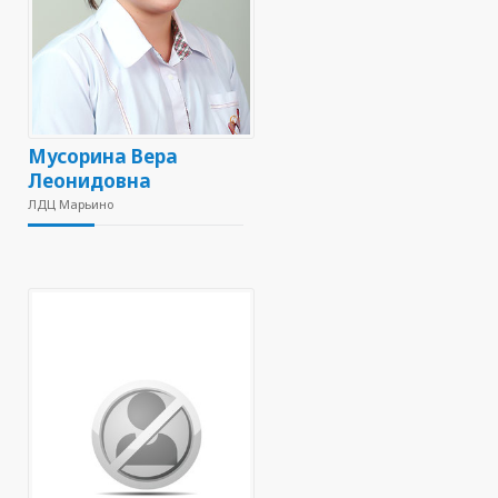
Мусорина Вера
Леонидовна
ЛДЦ Марьино