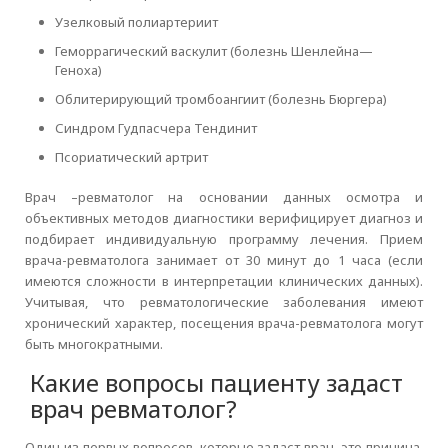
Узелковый полиартериит
Геморрагический васкулит (болезнь Шенлейна—
Геноха)
Облитерирующий тромбоангиит (болезнь Бюргера)
Синдром Гудпасчера Тендинит
Псориатический артрит
Врач –ревматолог на основании данных осмотра и
объективных методов диагностики верифицирует диагноз и
подбирает индивидуальную программу лечения. Прием
врача-ревматолога занимает от 30 минут до 1 часа (если
имеются сложности в интерпретации клинических данных).
Учитывая, что ревматологические заболевания имеют
хронический характер, посещения врача-ревматолога могут
быть многократными.
Какие вопросы пациенту задаст
врач ревматолог?
Один из первых вопросов, которые задаст врач, это причина,