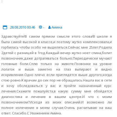
28.08.2010 00:46
-
Амина
Здравствуйте!В самом прямом смысле этого слова!В школе я
была самой высокой в классе,и поэтому жутко комплексовала,и
горбилась чтобы особо не выделяться.Сейчас мне 25лет.Родила
2детей с разницей в 1год.Каждый вечер жутко ноет спина,болит
позвоночник,даже дотрагиваться больно.Периодически мучают
головные боли.Сплю только на животе.Позвонки на уровне
лопаток и выше заметно на глаз выпирают и видно
искривление.Одно плечо если приглядется выше другого,когда
стою ровно.К врачам до сих пор не обращалась.Нашла вас в сети
и хочу обследоваться у вас и пройти назначенный курс
лечения.Скажите пожалуйста,в какую сумму мне обойдется
диагностика и лечение в вашем центре.И что с моим
позвоночником?Исходя из моих описаний.И возможно ли
полное излечение в моем случае.Очень расчитываю на ваш
ответ. Спасибо.С Уважением Амина.