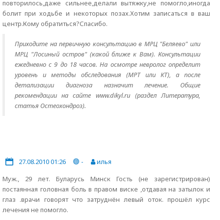
повторилось,даже сильнее,делали вытяжку,не помогло,иногда
болит при ходьбе и некоторых позах.Хотим записаться в ваш
центр.Кому обратиться?Спасибо.
Приходите на первичную консультацию в МРЦ "Беляево" или
МРЦ "Лосиный остров" (какой ближе к Вам). Консультации
ежедневно с 9 до 18 часов. На осмотре невролог определит
уровень и методы обследования (МРТ или КТ), а после
детализации диагноза назначит лечение. Общие
рекомендации на сайте www.dikyl.ru (раздел Литература,
статья Остеохондроз).
27.08.2010 01:26
-
илья
Муж., 29 лет. Буларусь Минск Гость (не зарегистрирован)
постаянная головная боль в правом виске ,отдавая на затылок и
глаз .врачи говорят что затруднён левый оток. прошёл курс
лечения не помогло.