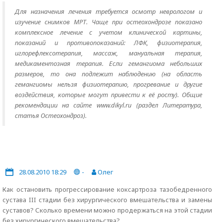
Для назначения лечения требуется осмотр неврологом и
изучение снимков МРТ. Чаще при остеохондрозе показано
комплексное лечение с учетом клинической картины,
показаний и противопоказаний: ЛФК, физиотерапия,
иглорефлексотерапия, массаж, мануальная терапия,
медикаментозная терапия. Если гемангиома небольших
размеров, то она подлежит наблюдению (на область
гемангиомы нельзя физиотерапию, прогревание и другие
воздействия, которые могут привести к её росту). Общие
рекомендации на сайте www.dikyl.ru (раздел Литература,
статья Остеохондроз).
28.08.2010 18:29
-
Олег
Как остановить прогрессирование коксартроза тазобедренного
сустава III стадии без хирургического вмешательства и замены
суставов? Сколько времени можно продержаться на этой стадии
без хирургического вмешательства?