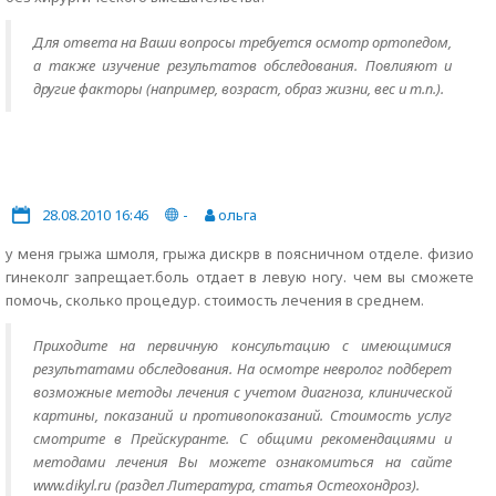
Для ответа на Ваши вопросы требуется осмотр ортопедом,
а также изучение результатов обследования. Повлияют и
другие факторы (например, возраст, образ жизни, вес и т.п.).
28.08.2010 16:46
-
ольга
у меня грыжа шмоля, грыжа дискрв в поясничном отделе. физио
гинеколг запрещает.боль отдает в левую ногу. чем вы сможете
помочь, сколько процедур. стоимость лечения в среднем.
Приходите на первичную консультацию с имеющимися
результатами обследования. На осмотре невролог подберет
возможные методы лечения с учетом диагноза, клинической
картины, показаний и противопоказаний. Стоимость услуг
смотрите в Прейскуранте. С общими рекомендациями и
методами лечения Вы можете ознакомиться на сайте
www.dikyl.ru (раздел Литература, статья Остеохондроз).