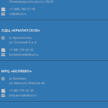
Ленинградское шоссе, 58с53
+7 (495) 783-57-00
vs@dikul.ru
ЛДЦ «КРЫЛАТСКОЕ»
м. Крылатское,
ул. Осенний б-р 4
+7 495 779-30-30
krylatskoe@dikul.ru
МРЦ «БЕЛЯЕВО»
м. Беляево,
ул. Миклухо-Маклая 44
+7 495 779-20-20
belyaevo@dikul.ru