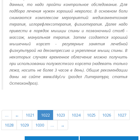
данных, то надо пройти контрольное обследование. Для
подбора лечения нужен хороший невролог. В основном боли
снимаются комплексом мероприятий: медикаментозная
терапия, иглорефлексотерапия, физиотерапия. Далее надо
привести в порядок мышцы спины и позвоночный столб -
массаж, мануальная терапия. Затем создается хороший
мышечный корсет - регулярные занятия лечебной
физкультурой на декомпрессию и укрепление мышц спины. В
некоторых случаях временное облегчение можно получить
при использовании полужесткого корсета (надевать только
лежа, носить не более 3 часов в день). Общие рекомендации
даны на сайте www.dikyl.ru (раздел Литература, статья
Остеохондроз).
…
←
1021
1022
1023
1024
1025
1026
1027
1028
1029
1030
…
→