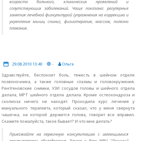
возраста больного, клинических проявлений и
сопутствующих заболеваний. Чаще показано: регулярные
занятия лечебной физкультурой (упражнения на коррекцию и
укрепление мышц спины), физиотерапия, массаж, полезно
плавание.
29.08.2010 13:40
-
Ольга
Здравствуйте, беспокоит боль, тяжесть в шейном отделе
позвоночника, а также головные спазмы и головокружения.
Рентгеновские снимки, УЗИ сосудов головы и шейного отдела
делала, МРТ шейного отдела делала. Кроме остеохондроза и
сколиоза ничего не находят. Проходила курс лечения у
мануального терапевта, который сказал, что у меня свернута
чашечка, на которой держится голова, говорит все вправил.
Скажите пожалуйста, такое бывает? И что мне делать?
Приезжайте на первичную консультацию с имеющимися
результатами обследования. Ближе к Вам МРЦ "Лосиный