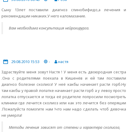
Сыну 13лет поставили диагноз спинобифидо,а лечения и
рекомендации никаких.У него каломазание.
Вам необходима консультация нейрохирурга.
29.08.2010 15:53
-
настя
Здраствуйте меня зовут Настя ! У меня есть двоюродная сестра
.Она с родителями поехала в Кишенёв и ей там поставили
диагноз болезни сколиоз! У неё какбы начинает расти горб.Ну
там какбы у правой лопатке начинает расти горб а у левоу просто
лопатка отпускается и тогда её родителе попросили посмотреть
клиники где лечится сколиоз или как это лечится без оперяции
.Пожалуйста помогите нам !что нам надо сделать чтоб девочка
не умерла!
Методы лечения зависят от степени и характера сколиоза,