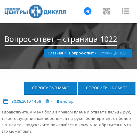
Навигация
Навигац
На
Вопрос-ответ – страница 1022
Главная
Вопрос-ответ
Страница 1022
СПРОСИТЬ В МАКС
СПРОСИТЬ НА САЙТЕ
30.08.2010 14:58
-
виктор
здравствуйте. у меня боли в правом плече и отдает в пальцы рук,
такое ощущение как перележал на руке. боли протекают более
з-х недель. подскажите пожалуйста к кому мне обратится и что
это может быть