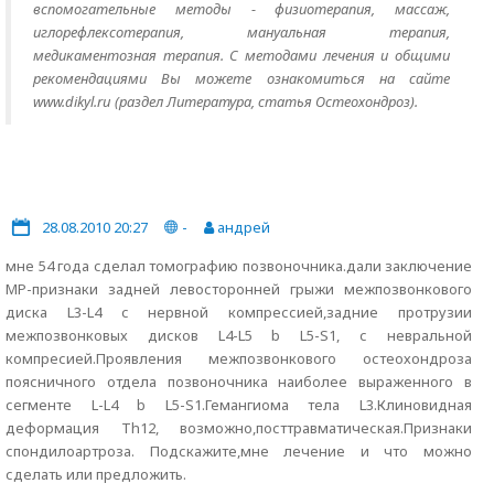
вспомогательные методы - физиотерапия, массаж,
иглорефлексотерапия, мануальная терапия,
медикаментозная терапия. С методами лечения и общими
рекомендациями Вы можете ознакомиться на сайте
www.dikyl.ru (раздел Литература, статья Остеохондроз).
28.08.2010 20:27
-
андрей
мне 54 года сделал томографию позвоночника.дали заключение
МР-признаки задней левосторонней грыжи межпозвонкового
диска L3-L4 с нервной компрессией,задние протрузии
межпозвонковых дисков L4-L5 b L5-S1, с невральной
компресией.Проявления межпозвонкового остеохондроза
поясничного отдела позвоночника наиболее выраженного в
сегменте L-L4 b L5-S1.Гемангиома тела L3.Клиновидная
деформация Th12, возможно,посттравматическая.Признаки
спондилоартроза. Подскажите,мне лечение и что можно
сделать или предложить.