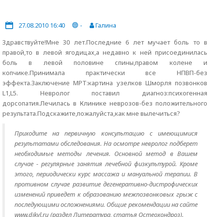
27.08.2010 16:40
-
Галина
Здравствуйте!Мне 30 лет.Последние 6 лет мучает боль то в
правой,то в левой ягодицах,а недавно к ней присоединилась
боль в левой половине спины,правом колене и
копчике.Принимала практически все НПВП-без
эффекта.Заключение МРТ:картина узелков Шморля позвонков
L1,L5. Невролог поставил диагноз:психогенная
дорсопатия.Лечилась в Клинике неврозов-без положительного
результата.Подскажите,пожалуйста,как мне вылечиться?
Приходите на первичную консультацию с имеющимися
результатами обследования. На осмотре невролог подберет
необходимые методы лечения. Основной метод в Вашем
случае - регулярные занятия лечебной физкультурой. Кроме
этого, периодически курс массажа и мануальной терапии. В
противном случае развитие дегенеративно-дистрофических
изменений приведет к образованию межпозвонковых грыж с
последующими осложнениями. Общие рекомендации на сайте
www.dikyl.ru (раздел Литература, статья Остеохондроз).