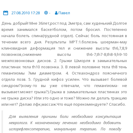
27.08.2010 17:28
-
Павел
День добрый! Мне 36лет,рост под 2метра, сам худенький.Долгое
время занимался баскетболом, потом бросил. Постепенно
начала болеть спина(грудной отдел). Сейчас боль постоянная в
течении всего дня. Результаты МРТ:1.болезнь шоерман-мау
клиновидная деформация тел и снижение высоты th6,7,8,9
позвонков,снижение высоты th6-7,th7-8,th8-9,h9-10
межпозвонковых дисков. 2. Грыжи Шморля в замыкательных
пластинах тела th10 позвонка. 3. В левой половине тела th8 тень
гемангиомы 7мм диаметром. 4. Остеахондроз поясничного
отдела позв. 5. Грудной кифоз усилен. Что вызывает болевой
синдром?(кому-то вы уже отвечали, что гемангиома- не
вызывает.может грыжа?).Грыжа в замыкательных пластинках это
не грыжа диска? Или это одно и тоже? Можно ли делать тракцию
или нет? Делаю лфк,массаж.Что ещё порекомендуете? Спасибо.
Для выявления причины боли необходима консультация
невролога. К назначенному лечению необходимо добавить
иглорефлексотерапию, мануальную терапию. По поводу