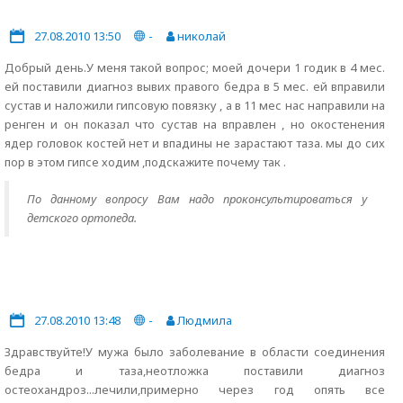
27.08.2010 13:50
-
николай
Добрый день.У меня такой вопрос; моей дочери 1 годик в 4 мес.
ей поставили диагноз вывих правого бедра в 5 мес. ей вправили
сустав и наложили гипсовую повязку , а в 11 мес нас направили на
ренген и он показал что сустав на вправлен , но окостенения
ядер головок костей нет и впадины не зарастают таза. мы до сих
пор в этом гипсе ходим ,подскажите почему так .
По данному вопросу Вам надо проконсультироваться у
детского ортопеда.
27.08.2010 13:48
-
Людмила
Здравствуйте!У мужа было заболевание в области соединения
бедра и таза,неотложка поставили диагноз
остеохандроз...лечили,примерно через год опять все