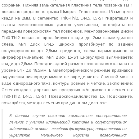
сохранен. Нижняя замыкательная пластинка тела позвонка ТЫ 1
локально продавлено грыжа Шморля. Тело позвонка L5 смещено
кзади на 2мм. В сегментах Thl0-Thl2, L4-L5, L5-S1 гидратация и
высота межпозвонковых дисков уменьшены, остеофиты по
передним поверхностям тел позвонков. Межпозвонковые диски
Thl0-Thl2 локально пролабируют кзади до 2мм парамедианно
слева. М/п диск L4-L5 широко пролабирует по задней
полуокружности до 2,8мм срединно, слева парамедианно и
интрафораминально. М/п диск L5-S1 циркулярно выпячиваете;
кзади до 2,8мм. Переднезадний размер позвоночного канала на
уровне L4 - до 18,5мм. Е миелографическом режиме признаков
нарушения ликвородинамики не определяется. Спинной мозг в
виде однородного тяжа, контуры ровные и четкие. Заключение:
Остеохондроз, дорсальная протрузия м/п дисков в сегментах
Thl0-Thl2, L4-L5, L5-S1 Псевдоспондилолистез L5. Подскажите,
пожалуйста, методы лечения при даннном диагнозе.
В данном случае показано комплексное консервативное
лечение с учетом клинической картины и сопутствующих
заболеваний: основа – лечебная физкультура, направленная на
укрепление мышечного корсета позвоночника;