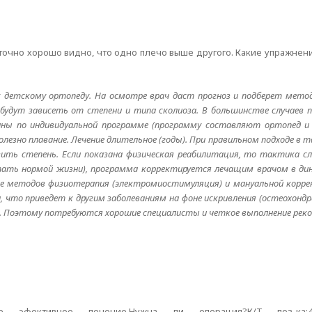
таточно хорошо видно, что одно плечо выше другого. Какие упражне
 детскому ортопеду. На осмотре врач даст прогноз и подберет метод
будут зависеть от степени и типа сколиоза. В большинстве случаев п
ины по индивидуальной программе (программу составляют ортопед и 
полезно плавание. Лечение длительное (годы). При правильном подходе в
зить степень. Если показана физическая реабилитация, то тактика сл
 стать нормой жизни), программа корректируется лечащим врачом в ди
ение методов физиотерапия (электромиостимуляция) и мануальной корре
 что приведет к другим заболеваниям на фоне искривления (остеохондро
). Поэтому потребуются хорошие специалисты и четкое выполнение рек
 эфективное лечение.Нужна ли операция?К/Т поз-ка:4.1