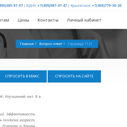
495)385-97-97
|
ВДНХ:
+7(495)987-47-47
|
Крылатское:
+7(495)779-30-30
нтам
Цены
Контакты
Личный кабинет
Главная
Вопрос-ответ
Страница 1121
СПРОСИТЬ В МАКС
СПРОСИТЬ НА САЙТЕ
К. Улучшений нет. Я в
ный. Эффективность
 сколиоза, возраст,
п. Поэтому в Вашем