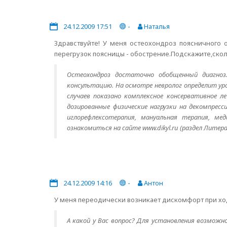
24.12.2009 17:51
-
Наталья
Здравствуйте! У меня остеохондроз поясничного 
перегрузок поясницы - обострение.Подскажите,скол
Остеохондроз достаточно обобщенный диагноз.
консультацию. На осмотре невролог определит уро
случаев показано комплексное консервативное л
дозированные физические нагрузки на декомпрес
иглорефлексотерапия, мануальная терапия, м
ознакомиться на сайте www.dikyl.ru (раздел Литер
24.12.2009 14:16
-
Антон
У меня переодически возникает дискомфорт при ход
А какой у Вас вопрос? Для установления возможн