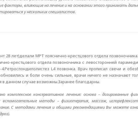
ые факторы, влияющие на лечение и на основании этого принимать даль
тироваться у нескольких специалистов.
мент 28 лет)делали МРТ пояснично-крестцового отдела позвоночни
ично-крестцового отдела позвоночника с левосторонней парамед
3-4.Ретроспондилолистез L4 позвонка. Врач прописал свечи и обе
зобновились и боли очень сильные, врачи ничего не назначают т
я в данном случае возможны.Заранее благодарны.
о комплексное консервативное лечение: основа – дозированные физи
; вспомогательные методы – физиотерапия, массаж, иглорефлексот
авание. С методами лечения и общими рекомендациями Вы можете озн
дроз).