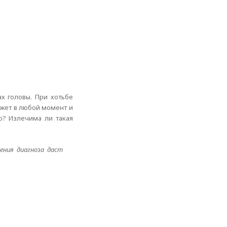
х головы. При хотьбе
ожет в любой момент и
ю? Излечима ли такая
ения диагноза даст