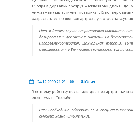
Л5опред.дорзальн.протруз.межпозвонк.диска до5
ниж.замыкат.пластинке позвонка Л5,по верх.замы
разрастан.тел позвонков,артроз дугоотросчат.сустав
Нет, в Вашем случае оперативного вмешательства
дозированные физические нагрузки на декомпрес
иглорефлексотерапия, мануальная терапия, вы
рекомендациями Вы можете ознакомиться на сайте 
24.12.2009 21:23
-
Юлия
5 летнему ребенку поставили диагноз артрит,начин
икак лечить.Спасибо
Вам необходимо обратиться в специализированн
сможет назначить лечение.