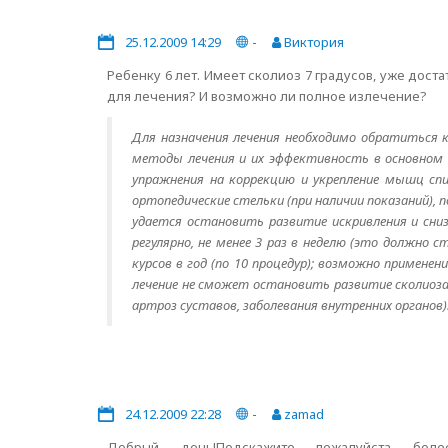
25.12.2009 14:29
-
Виктория
Ребенку 6 лет. Имеет сколиоз 7 градусов, уже дос
для лечения? И возможно ли полное излечение?
Для назначения лечения необходимо обратиться к
методы лечения и их эффективность в основном 
упражнения на коррекцию и укрепление мышц сп
ортопедические стельки (при наличии показаний), 
удается остановить развитие искривления и сни
регулярно, не менее 3 раз в неделю (это должно
курсов в год (по 10 процедур); возможно примен
лечение не сможет остановить развитие сколиоза,
артроз суставов, заболевания внутренних органов
24.12.2009 22:28
-
zamad
Добрый день!Подскажите пожалуйста более