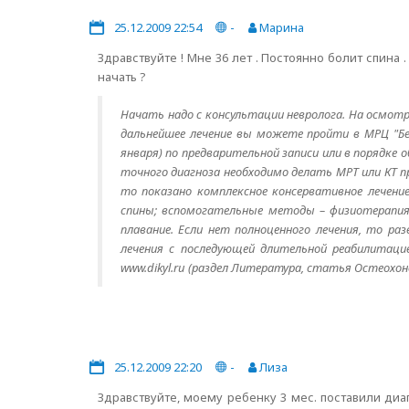
25.12.2009 22:54
-
Марина
Здравствуйте ! Мне 36 лет . Постоянно болит спина 
начать ?
Начать надо с консультации невролога. На осмотр
дальнейшее лечение вы можете пройти в МРЦ "Бел
января) по предварительной записи или в порядке 
точного диагноза необходимо делать МРТ или КТ п
то показано комплексное консервативное лечение
спины; вспомогательные методы – физиотерапия,
плавание. Если нет полноценного лечения, то р
лечения с последующей длительной реабилитац
www.dikyl.ru (раздел Литература, статья Остеохон
25.12.2009 22:20
-
Лиза
Здравствуйте, моему ребенку 3 мес. поставили д