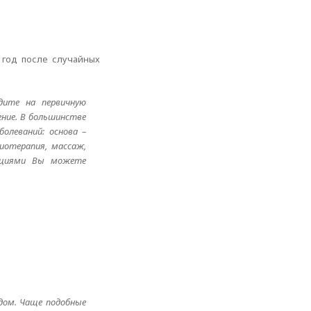
 год после случайных
дите на первичную
ение. В большинстве
олеваний: основа –
иотерапия, массаж,
дациями Вы можете
едом. Чаще подобные