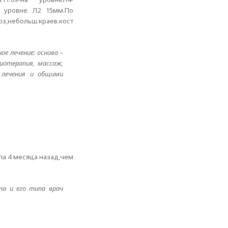
на уровне Л2 15мм.По
з,небольш.краев.кост
е лечение: основа –
иотерапия, массаж,
и лечения и общими
ла 4 месяца назад,чем
та и его типа врач