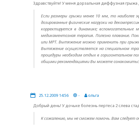
Здравствуйте! У меня дорзальная диффузная грыжа д
Если размеры грыжи менее 10 мм, то наиболее э
дозированные физические нагрузки на декомпресс
корректируется в динамике; вспомогательные м
медикаментозная терапия. Полезно плавание. По
или МРТ. Вытяжение можно применить при грыже 
Вытяжение осуществляется на специальном трак
процедуры необходим отдых в горизонтальном поло
общими рекомендациями Вы можете ознакомиться н
25.12.2009 14:56
-
ольга
Добрый день! У дочьке болезнь пертеса 2 слева ста
К сожалению, мы не сможем помочь. Вам следует о