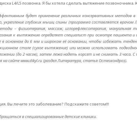
иска L4/L5 позвонка. Я бы хотела сделать вытяжение позвоночника. К
ффективным будет применение различных консервативных методов в к
ию, укрепление глубоких мышц спины (программа составляется врачом 
етоды – физиотерапия, массаж, иглорефлексотерапия, мануальная т
казания к вытяжению определяет специалист при осмотре пациента и и
в основном до 6 мм и широком её основании, чтобы избежать тенденц
ционном столе (сухое вытяжение) или можно использовать подводно
жении (до 2 часов), затем лежа надеть корсет и не снимать 3 часа. С
а сайте www.dikyl.ru (раздел Литература, статья Остеохондроз).
дия. Вы лечите это заболевание? Подскажите советом!!!
бращаться в специализированные детские клиники.