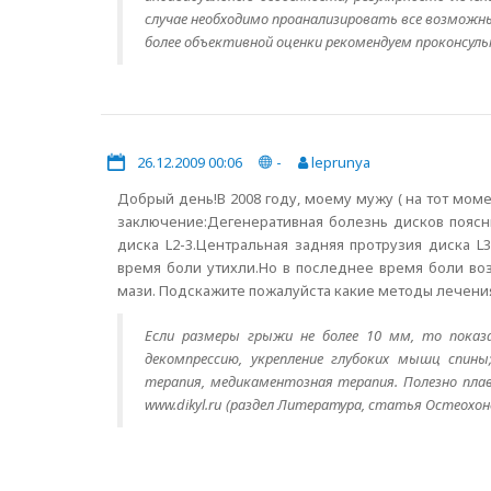
случае необходимо проанализировать все возможн
более объективной оценки рекомендуем проконсуль
26.12.2009 00:06
-
leprunya
Добрый день!В 2008 году, моему мужу ( на тот мо
заключение:Дегенеративная болезнь дисков поясн
диска L2-3.Центральная задняя протрузия диска L
время боли утихли.Но в последнее время боли во
мази. Подскажите пожалуйста какие методы лечени
Если размеры грыжи не более 10 мм, то показан
декомпрессию, укрепление глубоких мышц спины
терапия, медикаментозная терапия. Полезно пл
www.dikyl.ru (раздел Литература, статья Остеохон