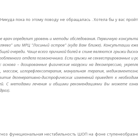
. Никуда пока по этому поводу не обращалась . Хотела бы у вас пройт
е врач определит уровень и методы обследования. Первичную консульта
яево" или МРЦ "Лосиный остров" (куда Вам ближе). Консультации еже
общей очереди. Чаще всего причиной болей в спине являются грыжи диско
роблемного отдела позвоночника. Если грыжи не секвестрированные и р
: основа – дозированные физические нагрузки на декомпрессию, укреп
 массаж, иглорефлексотерапия, мануальная терапия, медикаментозна
азвитие дегенеративно-дистрофических изменений приведет к необходи
ией. С методами лечения и общими рекомендациями Вы можете озн
дроз).
иагноз функциональная нестабильность ШОП на фоне ступенеобраз