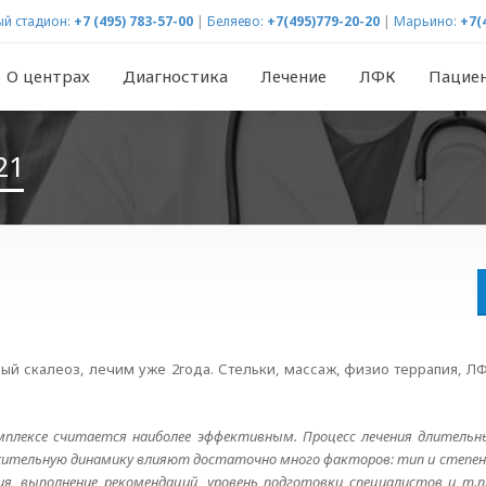
й стадион:
+7 (495) 783-57-00
|
Беляево:
+7(495)779-20-20
|
Марьино:
+7(
О центрах
Диагностика
Лечение
ЛФК
Пацие
21
ый скалеоз, лечим уже 2года. Стельки, массаж, физио террапия, ЛФ
омплексе считается наиболее эффективным. Процесс лечения длитель
жительную динамику влияют достаточно много факторов: тип и степень
ния, выполнение рекомендаций, уровень подготовки специалистов и т.