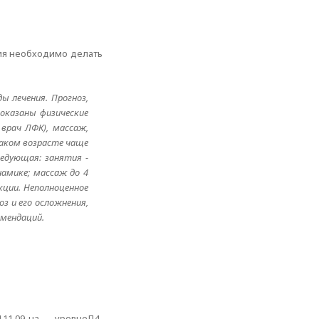
ния необходимо делать
ы лечения. Прогноз,
оказаны физические
врач ЛФК), массаж,
 таком возрасте чаще
едующая: занятия -
намике; массаж до 4
кции. Неполноценное
з и его осложнения,
омендаций.
1.09-на уровнеЛ4-