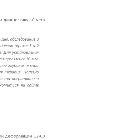
и диагностику . С чего
цию, обследование и
дневно (кроме 1 и 2
в. Для установления
азмеры менее 10 мм,
ление глубоких мышц
я терапия. Полезно
мости оперативного
акомиться на сайте
ной деформации С2-С3