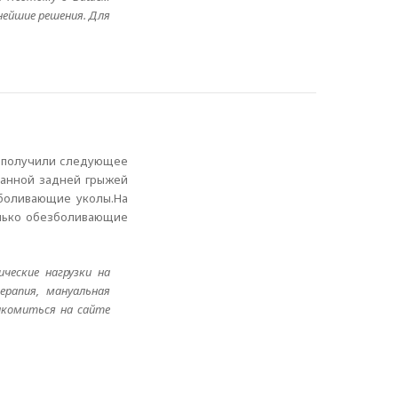
нейшие решения. Для
ка.получили следующее
ианной задней грыжей
зболивающие уколы.На
олько обезболивающие
ческие нагрузки на
ерапия, мануальная
акомиться на сайте