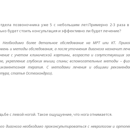
отдела позвоночника уже 5 с небольшим лет.Примерно 2-3 раза в
ько будет стоить консультация и эффективно ли будет лечение?
 Необходимо более детальное обследование на МРТ или КТ. Прихо
вень и методы обследования, а после уточнения диагноза назначит леч
ечение с учетом клинической картины, возраста и сопутствующих заб
сию, укрепление глубоких мышц спины; вспомогательные методы – физ
едикаментозная терапия. С методами лечения и общими рекомен
атура, статья Остеохондроз).
ьбе с левой ногой. Такое ощущуение, что нога отнимается.
ого диагноза необходимо проконсультироваться с неврологом и ортоп