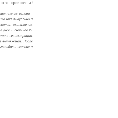
ак это произвести!?
омплексе: основа –
ЛФК индивидуально и
ерапия, вытяжение,
зучении снимков КТ
ии к секвестрации.
е вытяжение. После
 методами лечения и