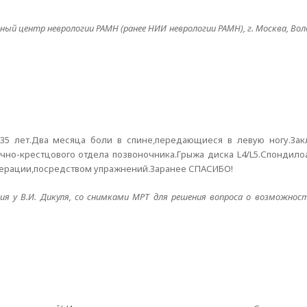
й центр неврологии РАМН (ранее НИИ неврологии РАМН), г. Москва, Воло
35 лет.Два месяца боли в спине,передающиеся в левую ногу.За
но-крестцового отдела позвоночника.Грыжа диска L4/L5.Спондило
операции,посредством упражнений.Заранее СПАСИБО!
ия у В.И. Дикуля, со снимками МРТ для решения вопроса о возможност