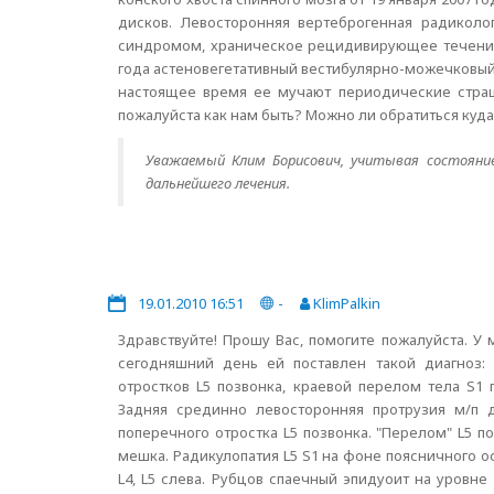
дисков. Левосторонняя вертеброгенная радикол
синдромом, храническое рецидивирующее течение.
года астеновегетативный вестибулярно-можечковый
настоящее время ее мучают периодические страшн
пожалуйста как нам быть? Можно ли обратиться куда
Уважаемый Клим Борисович, учитывая состояние
дальнейшего лечения.
19.01.2010 16:51
-
KlimPalkin
Здравствуйте! Прошу Вас, помогите пожалуйста. У 
сегодняшний день ей поставлен такой диагноз: 
отростков L5 позвонка, краевой перелом тела S1
Задняя срединно левосторонняя протрузия м/п 
поперечного отростка L5 позвонка. "Перелом" L5 п
мешка. Радикулопатия L5 S1 на фоне поясничного
L4, L5 слева. Рубцов спаечный эпидуоит на уровне