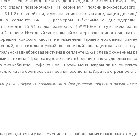
 в ноге в левой! Иногда не могу долго ходить или стоять.Сижу с т
вого отдела позвоночника. На серии МРТ пояснично-крестцового
1-S1 1-2 степеней в виде уменьшения высоты и дигедрации дисков
зия в сегменте L4-L5 , размером 12*7*14мм с дискодураль
 в сегменте L5-S1 слева, размером 15*7*10мм с сужением ради
2 степени. Исходный саггитальный размер позвоночного канала на 
корешки конского хвоста не изменены.Паравертебральных измен
денный, относительно узкий позвоночный канал.Центральная экстуз
ально-заднебоковая экстузия в сегменте L5-S1 слева с сужением р
 2 степени." Прошла курс лечения в больнице, но улудшения ни ког
в физ.кабинете. Эффекта ноль. Потом меня направили на консульт
можно как то обойтись без нее, или все делать. Заранее огромное сп
ия у В.И. Дикуля, со снимками МРТ для решения вопроса о возможност
ть проводится ли у вас лечение этого заболевания и насколько это д