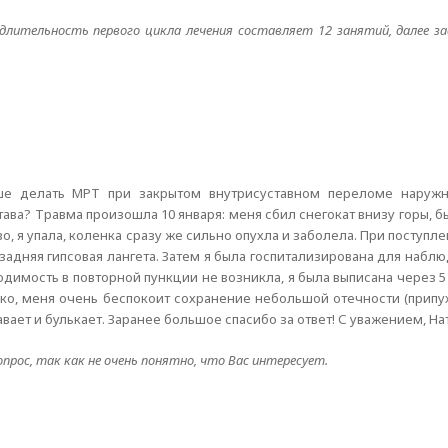
 длительность первого цикла лечения составляет 12 занятий, далее 
учше делать МРТ при закрытом внутрисуставном переломе наруж
ава? Травма произошла 10 января: меня сбил снегокат внизу горы, б
во, я упала, коленка сразу же сильно опухла и заболела. При поступл
 задняя гипсовая лангета. Затем я была госпитализирована для набл
имость в повторной пункции не возникла, я была выписана через 5 
нако, меня очень беспокоит сохранение небольшой отечности (прип
авает и булькает. Заранее большое спасибо за ответ! С уважением, На
рос, так как не очень понятно, что Вас интересует.