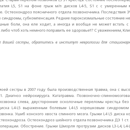
опатия L5, S1 на фоне грыж м/п дисков L4-5, S1 с с умеренным
 Остеохондроз поясничного отдела позвоночника. Последствия ЗЧ
 синдромы, субкомпенсация. Редкие пароксизмальные состояние не
ые боли, она еле ходит, а иногда и вообще не может встать с 
 либо чтоб хоть немного поправить ее здоровье!!? С уважекнием, Кл
 Вашей сестры, обратитесь в институт неврологии для стационарн
моей сестры в 2007 году была производственная травма, она с высо
1. Диагноз нейрохирурга. Кататравма. Позвоночно-спинномозгов
 позвонка слева, двусторонние осколочные переломы крестца бе
диска L4-L5 выраженным болевым L4-L5 корешковым синдромом 
озвонка. Ушиб конского хвоста спинного мозга. Грыжи L4 L5 диска 
 остеохондроза. Остеохондроз шейного отдела позвоночника ДЭ 1 
 операции. Обострение. Грыжи Шморля протрузии дисков L3-L4, L4-L