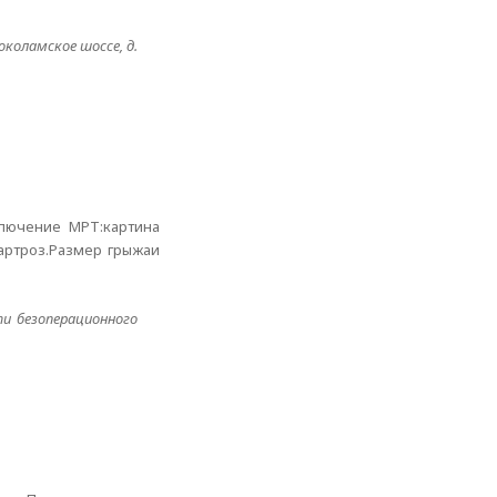
коламское шоссе, д.
ключение МРТ:картина
артроз.Размер грыжаи
и безоперационного