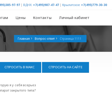
495)385-97-97
|
ВДНХ:
+7(495)987-47-47
|
Крылатское:
+7(495)779-30-30
нтам
Цены
Контакты
Личный кабинет
Главная
Вопрос-ответ
Страница 1111
СПРОСИТЬ В МАКС
СПРОСИТЬ НА САЙТЕ
орую я у себя всерьез
парат закрытого типа?