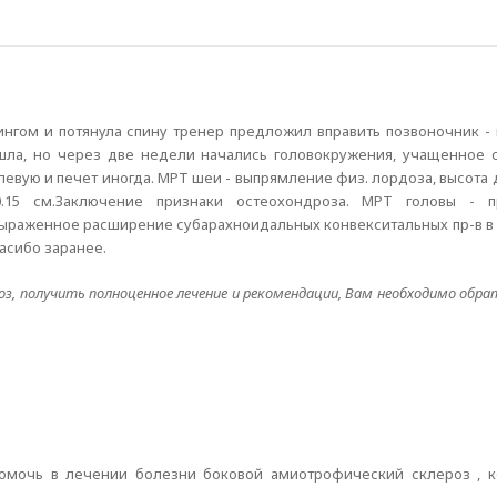
ингом и потянула спину тренер предложил вправить позвоночник - 
ла, но через две недели начались головокружения, учащенное 
 левую и печет иногда. МРТ шеи - выпрямление физ. лордоза, высота
0.15 см.Заключение признаки остеохондроза. МРТ головы - 
овыраженное расширение субарахноидальных конвекситальных пр-в в
пасибо заранее.
, получить полноценное лечение и рекомендации, Вам необходимо обр
помочь в лечении болезни боковой амиотрофический склероз , 