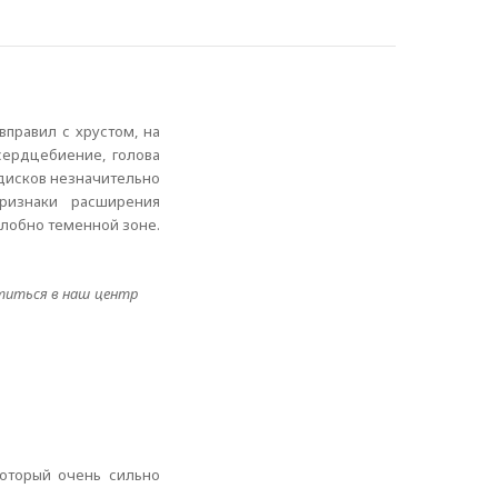
вправил с хрустом, на
сердцебиение, голова
 дисков незначительно
признаки расширения
 лобно теменной зоне.
атиться в наш центр
который очень сильно