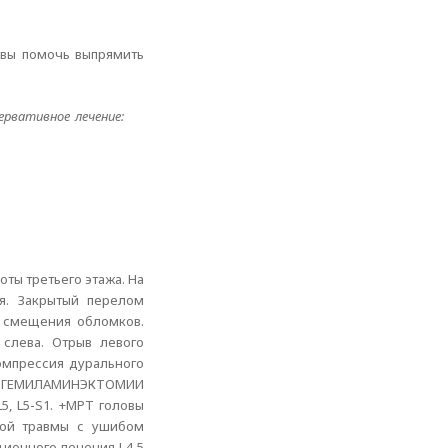
и вы помочь выпрямить
рвативное лечение:
оты третьего этажа. На
ая. Закрытый перелом
з смещения обломков.
слева. Отрыв левого
компрессия дурального
ст. ГЕМИЛАМИНЭКТОМИИ
5, L5-S1. +МРТ головы
ьной травмы с ушибом
ционного лечения L4-5