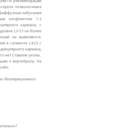
рудом.По рекомендации
 отдела позвоночника
.Диффузные набухания
ным конфликтом 1-2
кулярного кармана, с
уровне L3-S1 не более
ений не выявляются.
ия в сегменте L4-L5 с
адикулярного кармана,
о нет.Ставили уколы ,
ацию к вертебролу. На
асибо
и безоперационного
лительно?