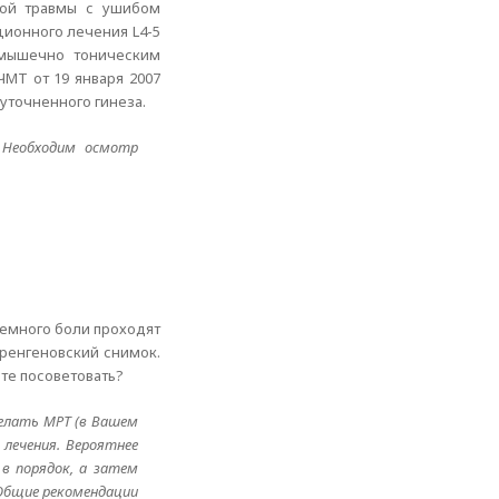
ьной травмы с ушибом
ционного лечения L4-5
 мышечно тоническим
МТ от 19 января 2007
уточненного гинеза.
 Необходим осмотр
 немного боли проходят
 ренгеновский снимок.
те посоветовать?
делать МРТ (в Вашем
лечения. Вероятнее
в порядок, а затем
 Общие рекомендации