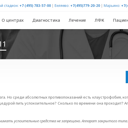
й стадион:
+7 (495) 783-57-00
|
Беляево:
+7(495)779-20-20
|
Марьино:
+7(
О центрах
Диагностика
Лечение
ЛФК
Пацие
11
зга. Но среди абсолютных противопоказаний есть клаустрофобия, кот
едурой пить успокоительное? Сколько по времени она проходит? Ап
инимать успоительные средства не запрещено. Аппарат закрытого типа.