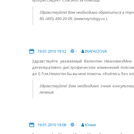
прогрессирует. Спасибо за помощь
Здравствуйте! Вам необходимо обратиться в Научны
80. (495) 490-20-09. (www.neyrology.ru ).
19.01.2010 19:32
-
IRAFAIZOVA
Здравствуйте уважаемый Валентин Иванович!Мне 
дегенеративно-дистрофических изменений пояснич
до 0.7см.Немогли бы вы мне помочь обойтись без 
Здравствуйте! Вам необходима очная консультац
лечения.
19.01.2010 19:08
-
Юлия