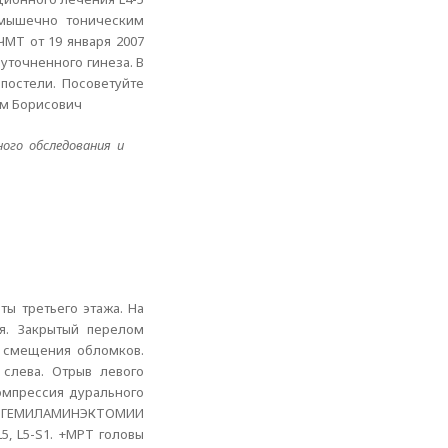
 мышечно тоническим
МТ от 19 января 2007
уточненного гинеза. В
постели. Посоветуйте
им Борисович
ого обследования и
ты третьего этажа. На
ая. Закрытый перелом
з смещения обломков.
слева. Отрыв левого
компрессия дурального
ст. ГЕМИЛАМИНЭКТОМИИ
5, L5-S1. +МРТ головы