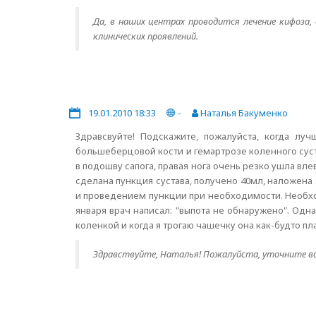
Да, в наших центрах проводится лечение кифоза,
клинических проявлений.
19.01.2010 18:33
-
Наталья Бакуменко
Здравсвуйте! Подскажите, пожалуйста, когда л
большеберцовой кости и гемартрозе коленного суст
в подошву сапога, правая нога очень резко ушла вле
сделана пункция сустава, получено 40мл, наложена
и проведением пункции при необходимости. Необход
января врач написал: "выпота не обнаружено". Од
коленкой и когда я трогаю чашечку она как-будто пл
Здравствуйте, Наталья! Пожалуйста, уточните воп