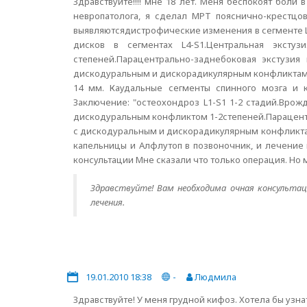
Здравствуйте!!!! мне 18 лет. Меня беспокоят боли
невропатолога, я сделал МРТ пояснично-крестцо
выявляютсядистрофические изменения в сегменте L
дисков в сегментах L4-S1.Центральная эксту
степеней.Парацентрально-заднебоковая экстузия
дискодуральным и дискорадикулярным конфликтами 
14 мм. Каудальные сегменты спинного мозга и 
Заключение: "остеохондроз L1-S1 1-2 стадий.Врож
дискодуральным конфликтом 1-2степеней.Парацентр
с дискодуральным и дискорадикулярным конфликтами
капельницы и Алфлутоп в позвоночник, и лечение 
консультации Мне сказали что только операция. Но 
Здравствуйте! Вам необходима очная консультац
лечения.
19.01.2010 18:38
-
Людмила
Здравствуйте! У меня грудной кифоз. Хотела бы узна