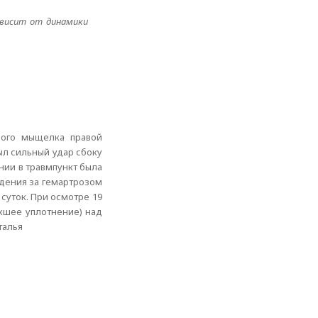
зависит от динамики
ного мыщелка правой
ыл сильный удар сбоку
ении в травмпункт была
юдения за гемартрозом
суток. При осмотре 19
ухшее уплотнение) над
талья