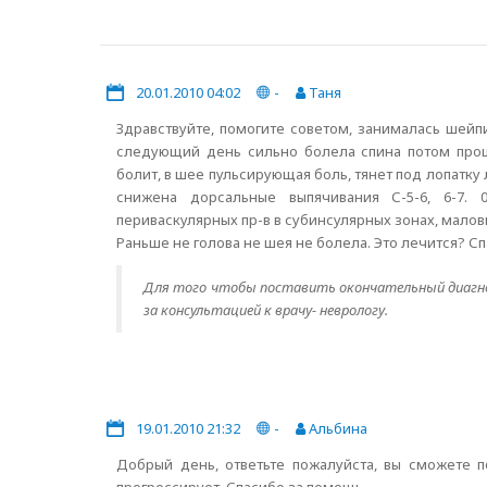
20.01.2010 04:02
-
Таня
Здравствуйте, помогите советом, занималась шейп
следующий день сильно болела спина потом прош
болит, в шее пульсирующая боль, тянет под лопатку
снижена дорсальные выпячивания С-5-6, 6-7. 
периваскулярных пр-в в субинсулярных зонах, мал
Раньше не голова не шея не болела. Это лечится? С
Для того чтобы поставить окончательный диагноз
за консультацией к врачу- неврологу.
19.01.2010 21:32
-
Альбина
Добрый день, ответьте пожалуйста, вы сможете 