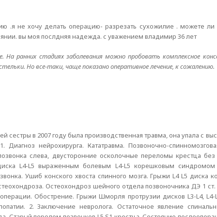
цию .я не хочу делать операцию- разрезать сухожилие . можете л
оянии. вы моя послдняя надежда. с уважением владимир 36 лет
. На ранних стадиях заболевания можно пробовать комплексное консе
стельки. Но все-таки, чаще показано оперативное лечение, к сожалению.
ей сестры в 2007 году была производственная травма, она упала с выс
1. Диагноз нейрохирурга. Кататравма. Позвоночно-спинномозгов
 позвонка слева, двусторонние осколочные переломы крестца бе
диска L4-L5 выраженным болевым L4-L5 корешковым синдромом 
озвонка. Ушиб конского хвоста спинного мозга. Грыжи L4 L5 диска 
 остеохондроза. Остеохондроз шейного отдела позвоночника ДЭ 1 
 операции. Обострение. Грыжи Шморля протрузии дисков L3-L4, L4-L
лопатии. 2. Заключение невролога. Остаточное явление спинал
года. Старый перелом позвонков L5 S1 крестца. Состояние послеопера