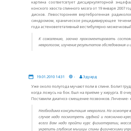
картина соответсвтует дисциркуляторной энцефа
конского хвоста спинного мозга от 19 января 2007 
дисков. Левосторонняя вертеброгенная радикол
синдромом, храническое рецидивирующее течение.
года астеновегетативный вестибулярно-можечковый
К сожалению, заочно прокоментировать состоя
неврологом, изучение результатов обследования и 
19.01.2010 14:31
-
Эдуард
Уже около полугода мучают поли в спине. Болит груд
когда ложусь на бок. Был на приёме у хирурга. В о
Поставили диагноз-смещение позвонков. Лнчение- 
Необходима консультация невролога. На осмотре 
случае надо посмотреть грудной и пояснично-кр
всего Вам надо пройти курс физиотерапии, масс
укрепить глубокие мышцы спины физическими упра