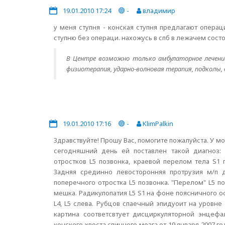
19.01.2010 17:24
-
владимир
у меня ступня - конская ступня предлагают опера
ступню без операци. нахожусь в спб в лежачем сост
В Центре возможно только амбулаторное лечение
физиотерапия, ударно-волновая терапия, подколы, 
19.01.2010 17:16
-
KlimPalkin
Здравствуйте! Прошу Вас, помогите пожалуйста. У мо
сегодняшний день ей поставлен такой диагноз: 
отростков L5 позвонка, краевой перелом тела S1
Задняя срединно левосторонняя протрузия м/п 
поперечного отростка L5 позвонка. "Перелом" L5 п
мешка. Радикулопатия L5 S1 на фоне поясничного
L4, L5 слева. Рубцов спаечный эпидуоит на уровне
картина соответсвтует дисциркуляторной энцефа
конского хвоста спинного мозга от 19 января 2007 