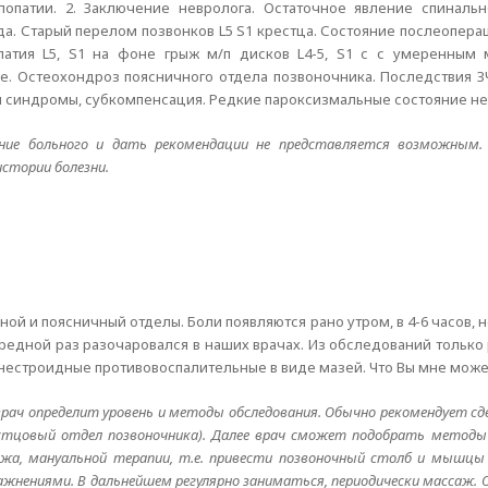
лопатии. 2. Заключение невролога. Остаточное явление спинал
года. Старый перелом позвонков L5 S1 крестца. Состояние послеопера
опатия L5, S1 на фоне грыж м/п дисков L4-5, S1 с с умеренным
 Остеохондроз поясничного отдела позвоночника. Последствия ЗЧ
 синдромы, субкомпенсация. Редкие пароксизмальные состояние не
ние больного и дать рекомендации не представляется возможным.
истории болезни.
ной и поясничный отделы. Боли появляются рано утром, в 4-6 часов,
чередной раз разочаровался в наших врачах. Из обследований только
нестроидные противовоспалительные в виде мазей. Что Вы мне може
врач определит уровень и методы обследования. Обычно рекомендует с
естцовый отдел позвоночника). Далее врач сможет подобрать методы 
ажа, мануальной терапии, т.е. привести позвоночный столб и мышцы 
жнениями. В дальнейшем регулярно заниматься, периодически массаж.